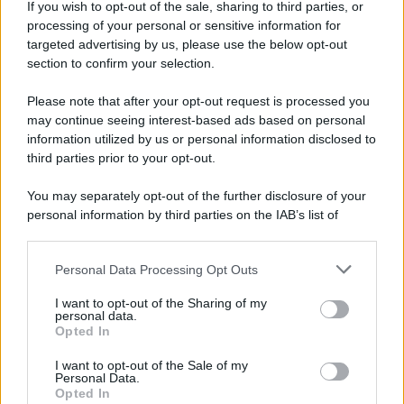
If you wish to opt-out of the sale, sharing to third parties, or
processing of your personal or sensitive information for
targeted advertising by us, please use the below opt-out
section to confirm your selection.
Please note that after your opt-out request is processed you
may continue seeing interest-based ads based on personal
information utilized by us or personal information disclosed to
third parties prior to your opt-out.
You may separately opt-out of the further disclosure of your
personal information by third parties on the IAB’s list of
downstream participants.
Personal Data Processing Opt Outs
This information may also be disclosed by us to third parties
on the IAB’s List of Downstream Participants that may further
I want to opt-out of the Sharing of my
disclose it to other third parties.
personal data.
Opted In
Please note that this website/app uses one or more Google
services and may gather and store information including but
I want to opt-out of the Sale of my
Personal Data.
not limited to your visit or usage behaviour. You may click to
Opted In
grant or deny consent to Google and its third-party tags to