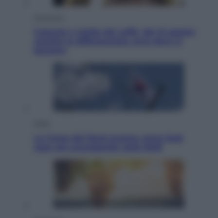
Economia
Capsule e cialde del caffè, dal 12 agosto
cambia la differenziata: ecco dove si
buttano
Esteri
La Corea del Nord avanza verso Sud:
cosa sta succedendo nella DMZ