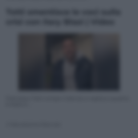
Totti smentisce le voci sulla
crisi con Ilary Blasi | Video
Francesco Totti rompe il silenzio e replica a quanto
è stato è …
© Riproduzione Riservata