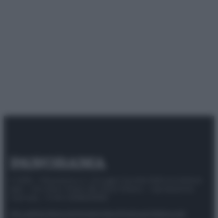
© 2025 – Panorama s.r.l. (Gruppo Società Editrice Italiana
spa) – Via Vittor Pisani 28, 20124 Milano – riproduzione
riservata – P.IVA 10518230965
Attualità
Lifestyle
Moda
Video
Podcast
Abbonati