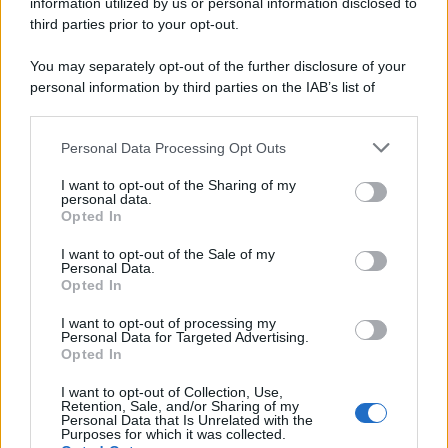
information utilized by us or personal information disclosed to
third parties prior to your opt-out.
You may separately opt-out of the further disclosure of your
personal information by third parties on the IAB’s list of
downstream participants.
Personal Data Processing Opt Outs
This information may also be disclosed by us to third parties
on the IAB’s List of Downstream Participants that may further
I want to opt-out of the Sharing of my
disclose it to other third parties.
personal data.
Opted In
Please note that this website/app uses one or more Google
services and may gather and store information including but
I want to opt-out of the Sale of my
Personal Data.
not limited to your visit or usage behaviour. You may click to
Opted In
grant or deny consent to Google and its third-party tags to
use your data for below specified purposes in below Google
I want to opt-out of processing my
consent section.
Personal Data for Targeted Advertising.
Opted In
I want to opt-out of Collection, Use,
Retention, Sale, and/or Sharing of my
Personal Data that Is Unrelated with the
Purposes for which it was collected.