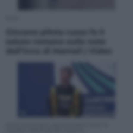
None
Giovane pilota russo fa il
saluto romano sulle note
dell’inno di Mameli | Video
Artem Severiukhin, giovane pilota russo, ha
trionfato nella finale del round di …