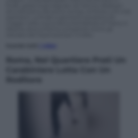
finale, grazie al gol segnato da Tammy Abraham
all’undicesimo del primo tempo, di fronte a 70 mila
spettatori. La finale si giocherà il prossimo 25
maggio nella nuova Arena Kombëtare di Tirana, in
Albania, dove la Roma competerà contro gli
olandesi del Feyenoord per il trofeo.
Guarda tutti
i video
Roma, Nel Quartiere Prati Un
Carabiniere Lotta Con Un
Roditore