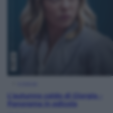
In Edicola
L’autunno caldo di Giorgia –
Panorama in edicola