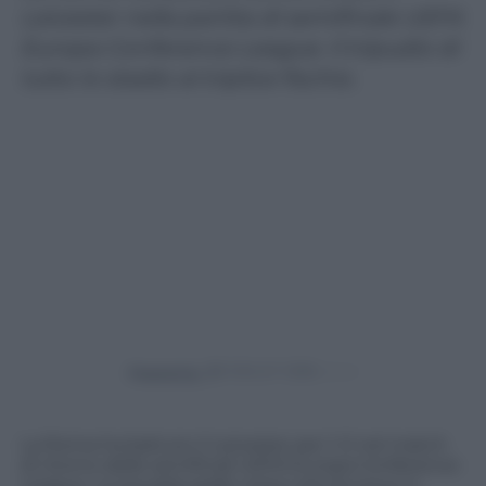
Leicester nella partita di semifinale UEFA
Europa Conference League. Il tripudio di
tutto lo stadio al triplice fischio.
Powered by
La Roma ha battuto il Leicester per 1-0 nel match
di ritorno delle semifinali UEFA Europa Conference
League. La squadra giallo rossa vola dunque in