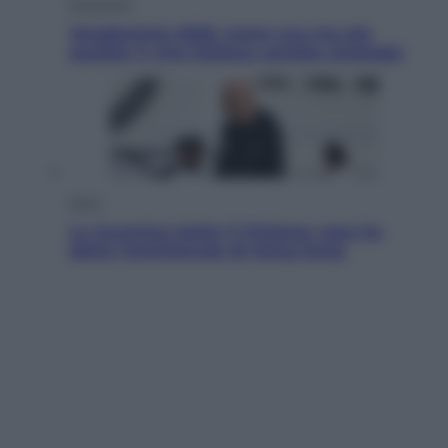
Economia
Vendemmia 2026, meno uva ma più
qualità: il vino italiano cambia strategia
Sport
La Juventus batte il Chelsea: cosa ha
detto l’amichevole di Hong Kong