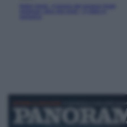
Robin Hood – Il prezzo del sangue: Hugh
Jackman, altro che eroe! – Il video in
esclusiva