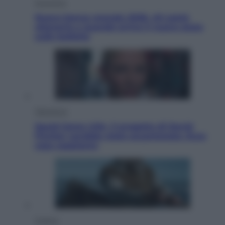
Economia
Nuovo bonus energia 2026, chi potrà
ottenerlo e quando arriva il nuovo aiuto
sulle bollette
Televisione
Squid Game USA, il progetto di David
Fincher sarebbe stato accantonato. Ecco
cosa sappiamo
Cinema