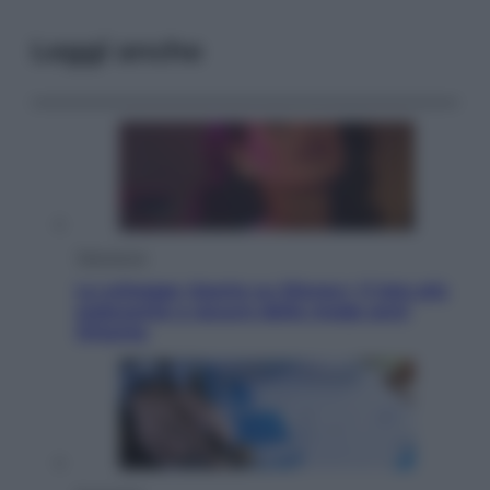
Leggi anche
Televisione
Le schegge riporta su Disney+ il lato più
seducente e oscuro della moda anni
Ottanta