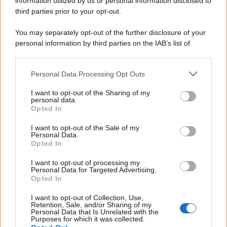
information utilized by us or personal information disclosed to
third parties prior to your opt-out.
You may separately opt-out of the further disclosure of your
personal information by third parties on the IAB’s list of
downstream participants.
Personal Data Processing Opt Outs
This information may also be disclosed by us to third parties
on the IAB’s List of Downstream Participants that may further
I want to opt-out of the Sharing of my
disclose it to other third parties.
personal data.
Opted In
Please note that this website/app uses one or more Google
services and may gather and store information including but
I want to opt-out of the Sale of my
Personal Data.
not limited to your visit or usage behaviour. You may click to
Opted In
grant or deny consent to Google and its third-party tags to
use your data for below specified purposes in below Google
I want to opt-out of processing my
consent section.
Personal Data for Targeted Advertising.
Opted In
I want to opt-out of Collection, Use,
Retention, Sale, and/or Sharing of my
Personal Data that Is Unrelated with the
Purposes for which it was collected.