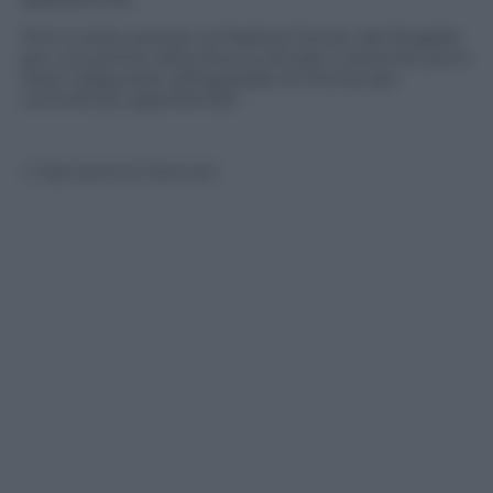
Pirro è stato portato al Medical Center del Mugello
per una prima visita dove è arrivato cosciente; poi è
stato trasportato all’ospedale di Firenze per
controlli più approfonditi
© Riproduzione Riservata