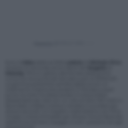
Powered by
Ecco il
video
della terribile
caduta
di
Michele Pirro
durante le seconde prove libere del
Mugello
di
MotoGp
. Pirro è caduto alla frenata della prima
curva con la sua Ducati lanciata a più di 300km/h.
La gomma posteriore sembra abbia avuto un
cedimento improvviso proprio in frenata; a quel
punto la moto ha disarcionato il motociclista
sbalzandolo per aria con un volo di oltre 100 metri e
facendolo crollare a terra e rotolare e scivolare per
diversi secondi. Un impatto violentissimo con Pirro
rimasto a terra immobile per diversi minuti facendo
addirittura temere il peggio a tutti i presenti ed agli
appassionati.