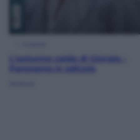
In Edicola
L’autunno caldo di Giorgia –
Panorama in edicola
Sfoglia ora