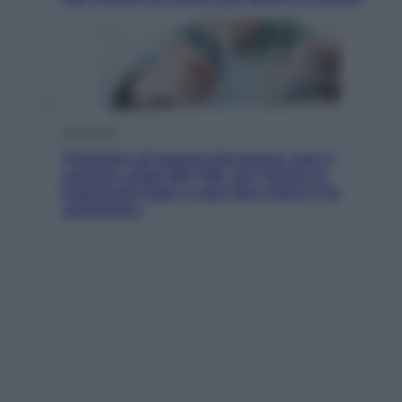
Economia
Pensione di agosto più bassa, non è
sempre colpa del 730: chi rischia la
trattenuta Inps e cosa fare entro il 15
settembre