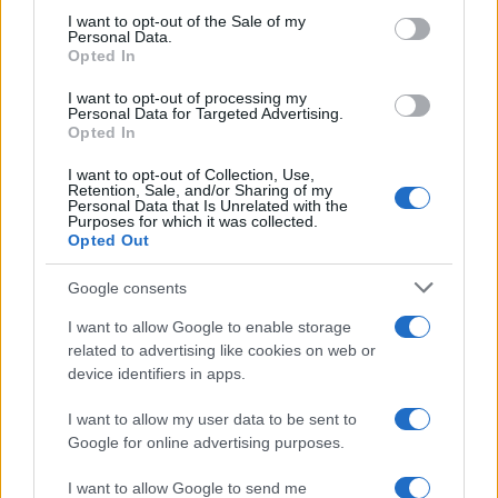
services and may gather and store information including but
I want to opt-out of the Sale of my
Personal Data.
not limited to your visit or usage behaviour. You may click to
Opted In
grant or deny consent to Google and its third-party tags to
use your data for below specified purposes in below Google
I want to opt-out of processing my
consent section.
Personal Data for Targeted Advertising.
Opted In
I want to opt-out of Collection, Use,
Retention, Sale, and/or Sharing of my
Personal Data that Is Unrelated with the
Purposes for which it was collected.
Opted Out
Google consents
I want to allow Google to enable storage
related to advertising like cookies on web or
device identifiers in apps.
I want to allow my user data to be sent to
Google for online advertising purposes.
I want to allow Google to send me