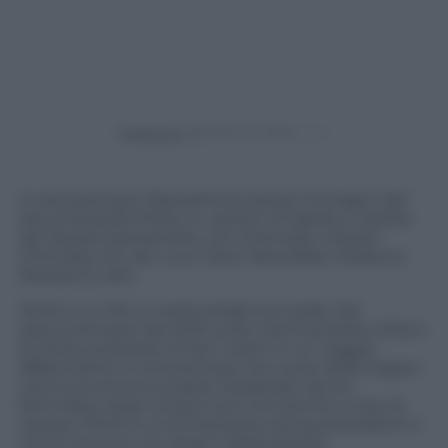
Powered by
In esclusiva per Panorama le prime immagini del
documentario PIIGS, in uscita il 27 aprile e narrato
da Claudio Santamaria, con interviste a Noam
Chomsky, Erri de Luca, Yanis Varoufakis, Federico
Rampini e altri.
PIIGS è un film a metà strada tra Inside Job
(documentario del 2010 sulla crisi finanziaria USA) e
le storie proletarie di Ken Loach. È un viaggio
affascinante e rivoluzionario nel cuore della tragica
crisi economica europea. Realizzato da tre
filmmaker dopo cinque anni di ricerche e due di
riprese, PIIGS è un’immersione senza precedenti e
senza censure nei dogmi dell’austerity.