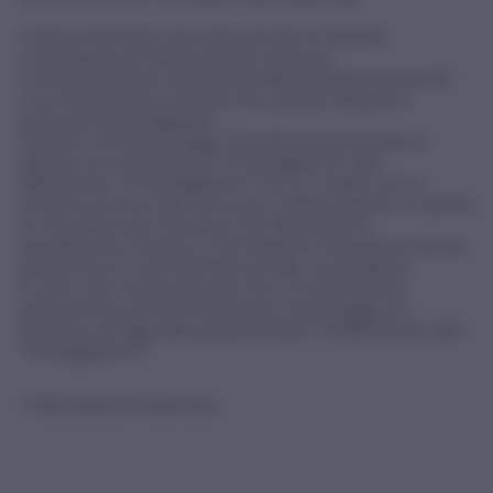
Il documentario racconta anche le dirette
conseguenze dell’austerity a Roma,
concentrandosi sulla storia della sopravvivenza di
una Cooperativa sociale che assiste disabili e
persone svantaggiate.
Dintorni di Roma, oggi. Claudia sta provando a
salvare la Cooperativa “Il Pungiglione” dal
fallimento. “Il Pungiglione” ha un credito di un
milione di euro dal comune e dalla regione e rischia
di chiudere per sempre: 100 dipendenti
perderanno il lavoro e 150 disabili rimarranno senza
assistenza. È una bomba sociale a orologeria.
È vero che nell’Eurozona non c’è alternativa
all’austerity, al Fiscal Compact, al pareggio di
bilancio, ai tagli alla spesa sociale? Al fallimento del
“Pungiglione”?
© Riproduzione Riservata