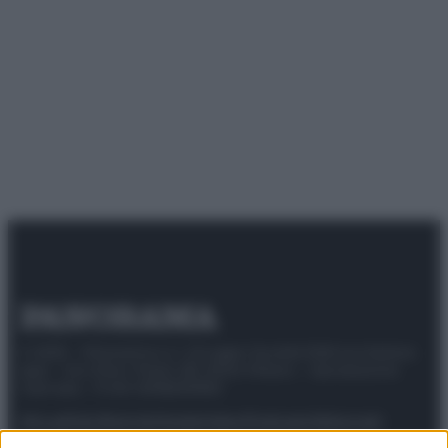
© 2025 – Panorama s.r.l. (Gruppo Società Editrice Italiana
spa) – Via Vittor Pisani 28, 20124 Milano – riproduzione
riservata – P.IVA 10518230965
Attualità
Lifestyle
Moda
Video
Podcast
Abbonati