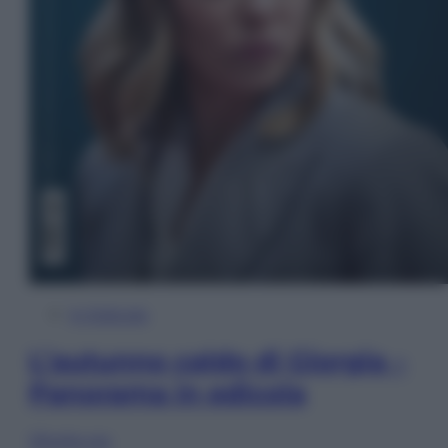
In Edicola
L’autunno caldo di Giorgia –
Panorama in edicola
Sfoglia ora