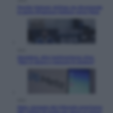
Perché Vietnam Airlines sta diventando
la porta d’ingresso italiana verso l’Asia
Sport
Maradona, altra testimonianza choc:
“Non si alzava e nessuno lo aiutava”
Esteri
Meta, stangata dal tribunale americano:
567 milioni di multa per danni ai minori