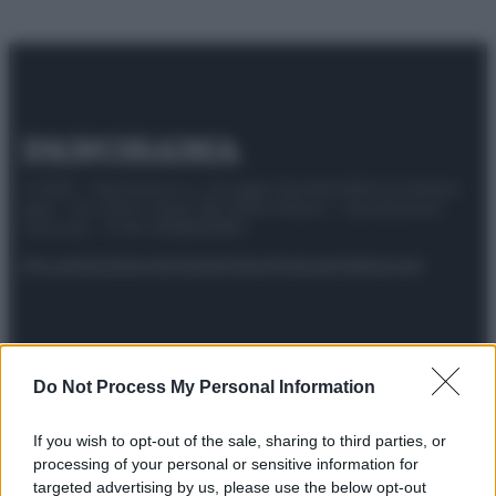
© 2025 – Panorama s.r.l. (Gruppo Società Editrice Italiana
spa) – Via Vittor Pisani 28, 20124 Milano – riproduzione
riservata – P.IVA 10518230965
Attualità
Lifestyle
Moda
Video
Podcast
Abbonati
Do Not Process My Personal Information
Preferenze Privacy
Privacy Policy
Cookie Policy
Note legali
If you wish to opt-out of the sale, sharing to third parties, or
processing of your personal or sensitive information for
targeted advertising by us, please use the below opt-out