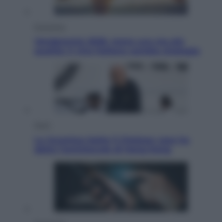
Economia
Vendemmia 2026, meno uva ma più
qualità: il vino italiano cambia strategia
Sport
La Juventus batte il Chelsea: cosa ha
detto l’amichevole di Hong Kong