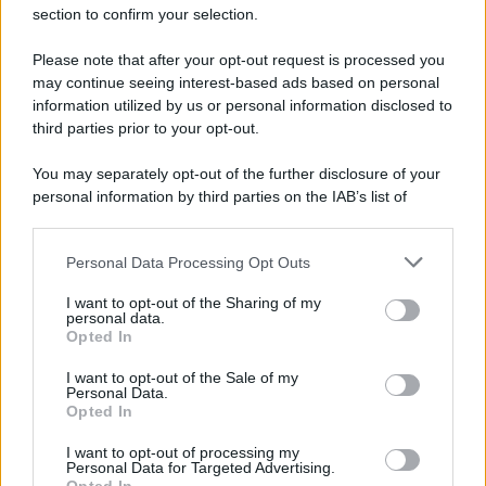
section to confirm your selection.
Please note that after your opt-out request is processed you
may continue seeing interest-based ads based on personal
information utilized by us or personal information disclosed to
third parties prior to your opt-out.
You may separately opt-out of the further disclosure of your
personal information by third parties on the IAB’s list of
downstream participants.
Personal Data Processing Opt Outs
This information may also be disclosed by us to third parties
on the IAB’s List of Downstream Participants that may further
I want to opt-out of the Sharing of my
disclose it to other third parties.
personal data.
Opted In
Please note that this website/app uses one or more Google
services and may gather and store information including but
I want to opt-out of the Sale of my
Personal Data.
not limited to your visit or usage behaviour. You may click to
Opted In
grant or deny consent to Google and its third-party tags to
use your data for below specified purposes in below Google
I want to opt-out of processing my
consent section.
Personal Data for Targeted Advertising.