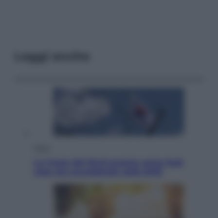
Leggi anche
Esteri
La Corea del Nord avanza verso Sud:
cosa sta succedendo nella DMZ