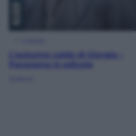
In Edicola
L’autunno caldo di Giorgia –
Panorama in edicola
Sfoglia ora