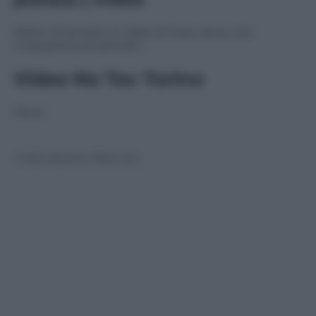
Notte di tensioni in Valle di Susa, dove una
cinquantina di attivisti …
Video No Tav Torino
None
© Riproduzione Riservata