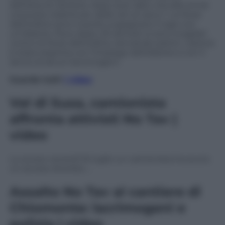
dell’area di cantiere, dopo aver dato vita alla ormai
consueta «battitura» delle reti al varco 1. Le forze
dell’ordine sono riuscite a spegnere il rogo con
un’idrante. Poco dopo, 50 attivisti si sono scagliati
contro le forze dell’ordine, lanciando pietre. L’azione
è stata respinta con l’impiego dell’idrante e con il
lancio di alcuni lacrimogeni.
Guarda tutti
i video
Val di Susa, camionista
affronta attivisti No Tav |
video
Lo scorso venerdì 16 luglio un camionista ha avuto
un acceso diverbio …
Assalto No Tav al cantiere di
Chiomonte: lacrimogeni e
polizia | video