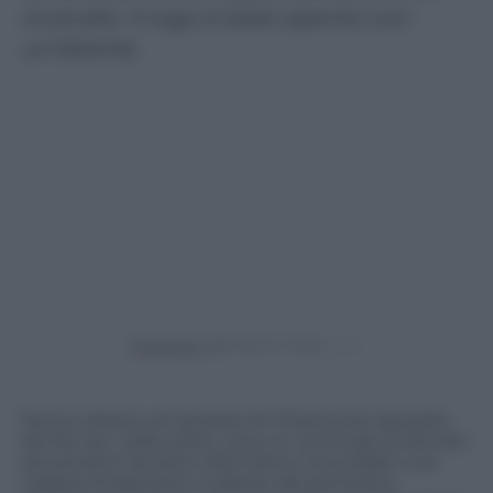
incendio. Il rogo è stato spento con
un’idrante.
Powered by
Nuovo attacco al cantiere di Chiomonte da parte
dei No tav: nella notte, circa un centinaio di attivisti
provenienti da altre città hanno incendiato una
catasta di legname a ridosso del perimetro