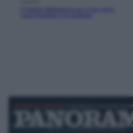
Economia
IT Wallet obbligatorio per la Pa: cos’è,
come funziona e le scadenze