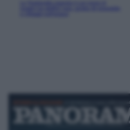
La Thailandia segreta è sul mare: 8
luoghi tra delfini rosa, grotte di smeraldo
e villaggi sull’acqua