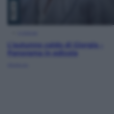
In Edicola
L’autunno caldo di Giorgia –
Panorama in edicola
Sfoglia ora