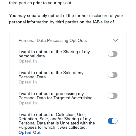
third parties prior to your opt-out.
You may separately opt-out of the further disclosure of your
personal information by third parties on the IAB’s list of
downstream participants.
Personal Data Processing Opt Outs
This information may also be disclosed by us to third parties
on the IAB’s List of Downstream Participants that may further
I want to opt-out of the Sharing of my
disclose it to other third parties.
personal data.
Opted In
Please note that this website/app uses one or more Google
services and may gather and store information including but
I want to opt-out of the Sale of my
Personal Data.
not limited to your visit or usage behaviour. You may click to
Opted In
grant or deny consent to Google and its third-party tags to
use your data for below specified purposes in below Google
I want to opt-out of processing my
consent section.
Personal Data for Targeted Advertising.
Opted In
I want to opt-out of Collection, Use,
Retention, Sale, and/or Sharing of my
Personal Data that Is Unrelated with the
Purposes for which it was collected.
Opted Out