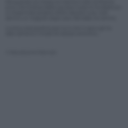
Ma quando ha messo la marcia e tolto la frizione
ecco che la forza della sua due ruote lo ha sbattuto
in impennata proprio dritto davanti a se, cioè
dentro un negozio dopo aver sfondato la vetrina.
L’unica cosa positiva per lui è che il casco gli ha
dato almeno il modo di restare anonimo…
© Riproduzione Riservata