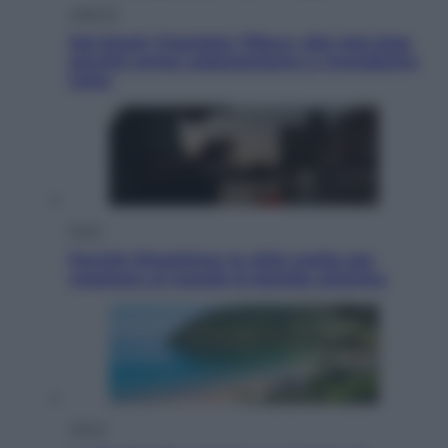
Lifestyle
Dal blush Charlotte Tilbury alle tote bag:
perché ormai collezioniamo e rivendiamo
tutto
Esteri
Perché Hiroshima: la città scelta per
mostrare al mondo la bomba atomica
Viaggi