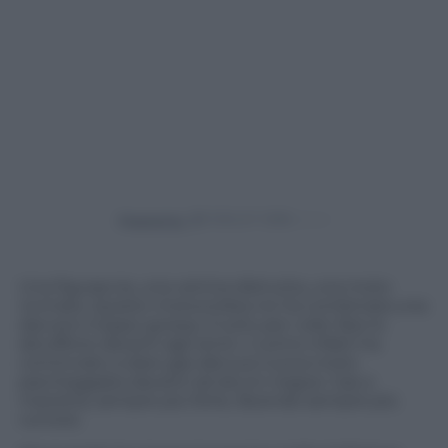
Powered by
Una figuraccia, una vetrina distrutta, una moto
rovinata. Questo motociclista ne ha combinata una
davvero troppo grossa, il tutto per voler fare lo
sbruffone davanti agli amici. L’uomo infatti ha
cominciato a dare gas alla sua nuova moto
parcheggiata davanti ad alcuni negozi. Gas a
manetta, sempre più forte, facendo sempre più
rumore.