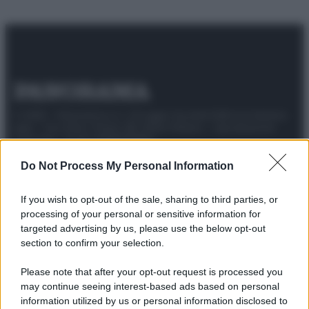
© 2025 – Panorama s.r.l. (Gruppo Società Editrice Italiana
spa) – Via Vittor Pisani 28, 20124 Milano – riproduzione
riservata – P.IVA 10518230965
Attualità
Lifestyle
Moda
Video
Podcast
Abbonati
Do Not Process My Personal Information
If you wish to opt-out of the sale, sharing to third parties, or
processing of your personal or sensitive information for
targeted advertising by us, please use the below opt-out
Preferenze Privacy
Privacy Policy
Cookie Policy
Note legali
section to confirm your selection.
Please note that after your opt-out request is processed you
may continue seeing interest-based ads based on personal
information utilized by us or personal information disclosed to