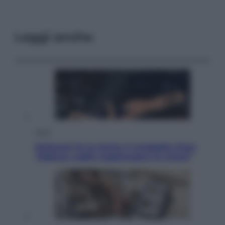
Leggi anche
Sport
Pellacani fa la storia: 5 medaglie d’oro
“Adesso voglio raggiungere le cinesi”