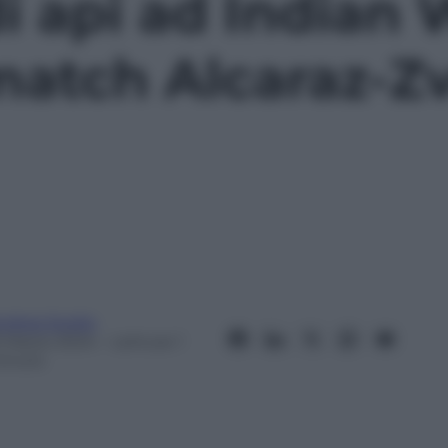
i api ad Indian 
match Alcaraz-Zv
ndrea Soglio
5 Marzo 2024
– Lettura: 1
inuto