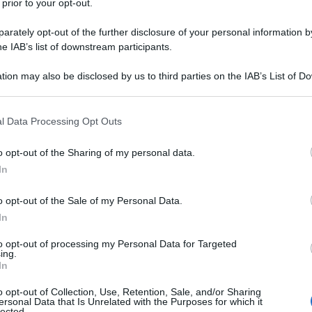
 prior to your opt-out.
rti di finale del torneo di tennis di Indian Wells,
rately opt-out of the further disclosure of your personal information by
v; c’è stata infatti un’invasione di uno sciame d’api
r cam con gli insetti che hanno cominciato a volare
he IAB’s list of downstream participants.
uga per prima cosa i giocatori, poi il giudice di
ettatori. A quel punto la telecamera è stata prima
tion may also be disclosed by us to third parties on the IAB’s List of 
ttesa dell’intervento di un inserviente specializzato
 that may further disclose it to other third parties.
 that this website/app uses one or more Google services and may gath
l Data Processing Opt Outs
including but not limited to your visit or usage behaviour. You may click 
 to Google and its third-party tags to use your data for below specifi
o opt-out of the Sharing of my personal data.
ogle consent section.
In
o opt-out of the Sale of my Personal Data.
In
to opt-out of processing my Personal Data for Targeted
ing.
In
o opt-out of Collection, Use, Retention, Sale, and/or Sharing
ersonal Data that Is Unrelated with the Purposes for which it
lected.