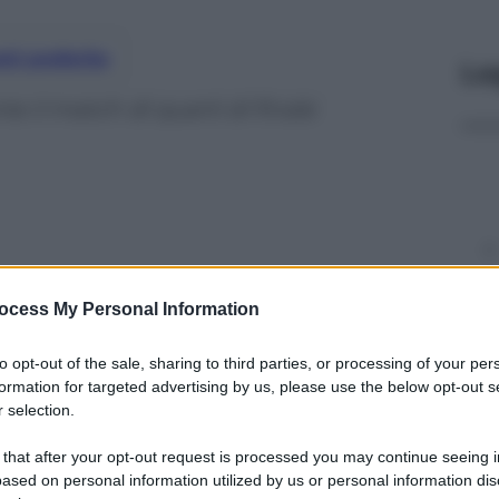
nti preferite
Le
 il match di quarti di finale
ocess My Personal Information
to opt-out of the sale, sharing to third parties, or processing of your per
formation for targeted advertising by us, please use the below opt-out s
 selection.
 that after your opt-out request is processed you may continue seeing i
y
ased on personal information utilized by us or personal information dis