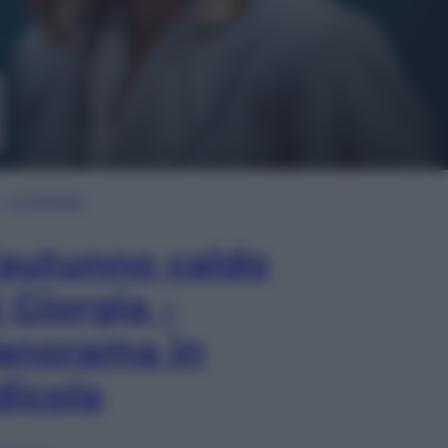
In Edicola
’autunno caldo
i Giorgia –
anorama in
dicola