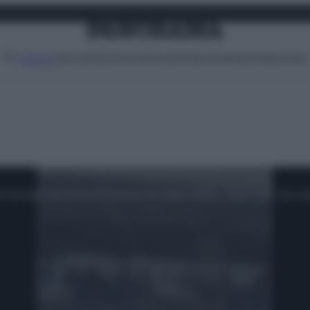
Attualità
Lifestyle
Moda
Video
Podcast
Abbonati
MENU