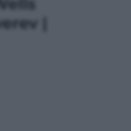
Wells
erev |