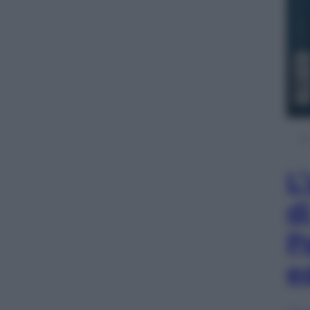
L
d
P
e