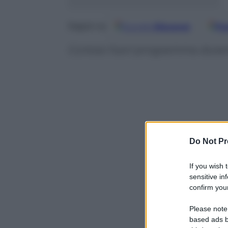
Google
Discover
Fo
Seguici su
Curioso fuori programma durante
Do Not Pr
If you wish 
sensitive in
confirm your
Please note
Powered b
based ads b