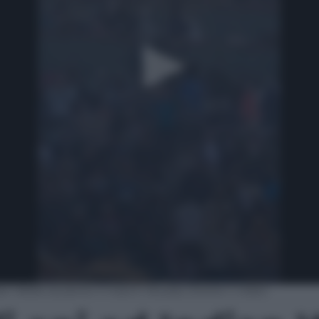
ian Wells durante il match Alcaraz-Zverev | video