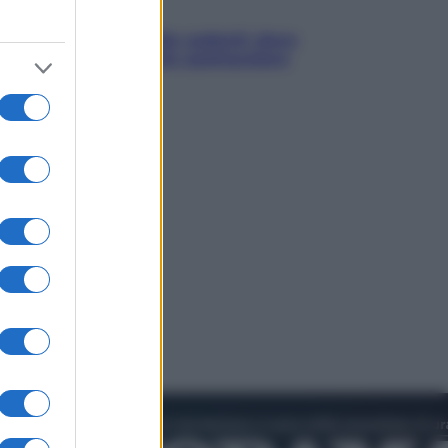
Viaggi
Eclissi totale e stelle cadenti: dove
ammirare il cielo più spettacolare
dell’estate