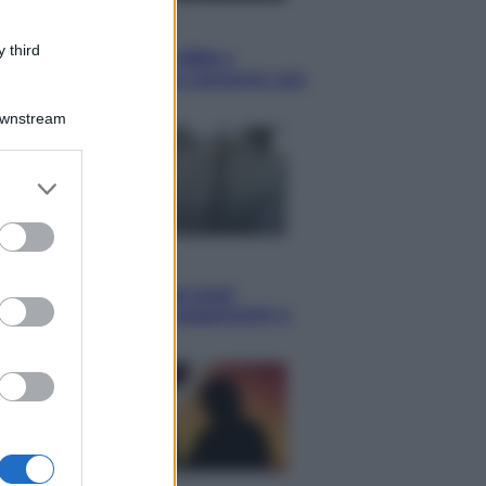
Musica
 third
Queen: il 9 agosto 1986 a
Knebworth l’ultimo concerto con
Freddie Mercury
Downstream
er and store
to grant or
ed purposes
Economia
Cassetto fiscale: ora puoi
controllare avvisi, pagamenti e
pratiche online