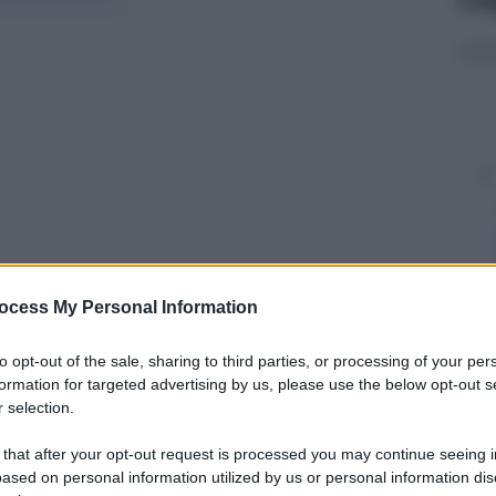
ocess My Personal Information
y
to opt-out of the sale, sharing to third parties, or processing of your per
formation for targeted advertising by us, please use the below opt-out s
 selection.
. Nello stesso momento, sulla stessa pista.
rancisco dove un volo della Air Canada stava
 that after your opt-out request is processed you may continue seeing i
a per errore un altro aereo, in fase di decollo. Nel
ased on personal information utilized by us or personal information dis
za dello scalo si vede la manovra di avvicinamento