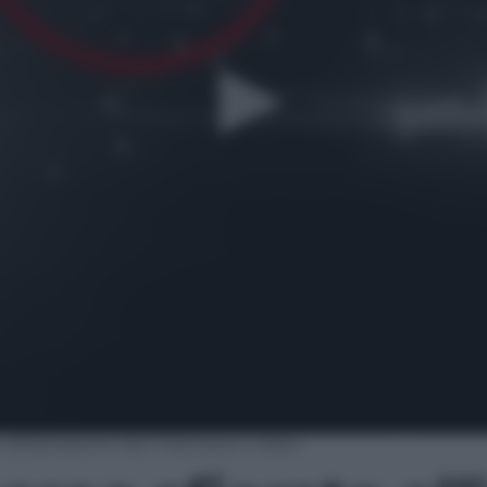
 all’aeroporto San Francisco | video