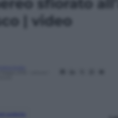
ereo sfiorato al
co | video
ndrea Soglio
 Maggio 2018
– Lettura: 1
inuto
nti preferite
Le