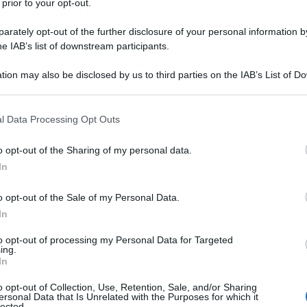
 prior to your opt-out.
rrivato a poche decine di metri nella sua discesa
tto di lui c’è l’altro aereo non ha altro da fare che
rately opt-out of the further disclosure of your personal information by
 per risollevarsi. Questione di metri, secondi, e
he IAB’s list of downstream participants.
tterrato normalmente.
tion may also be disclosed by us to third parties on the IAB’s List of 
 that may further disclose it to other third parties.
 that this website/app uses one or more Google services and may gath
l Data Processing Opt Outs
including but not limited to your visit or usage behaviour. You may click 
 to Google and its third-party tags to use your data for below specifi
o opt-out of the Sharing of my personal data.
ogle consent section.
In
o opt-out of the Sale of my Personal Data.
In
to opt-out of processing my Personal Data for Targeted
ing.
In
o opt-out of Collection, Use, Retention, Sale, and/or Sharing
ersonal Data that Is Unrelated with the Purposes for which it
lected.