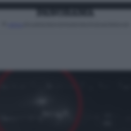
Attualità
Lifestyle
Moda
Video
Podcast
Abbonati
MENU