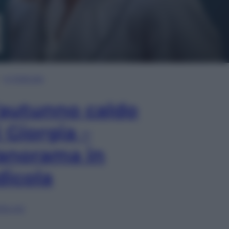
In Edicola
’autunno caldo
i Giorgia –
anorama in
dicola
lia ora