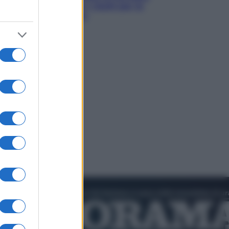
quali sono davvero i rischi per le
donne che la usano