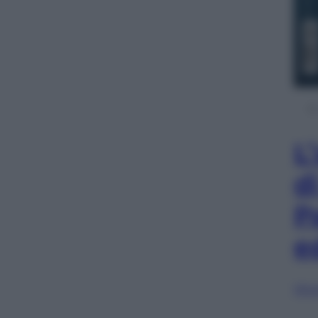
L
d
P
e
Sfog