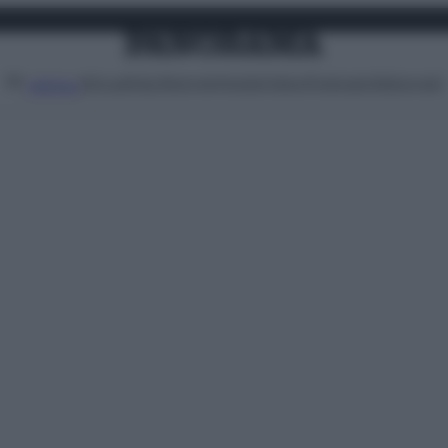
Attualità
Lifestyle
Moda
Video
Podcast
Abbonati
MENU