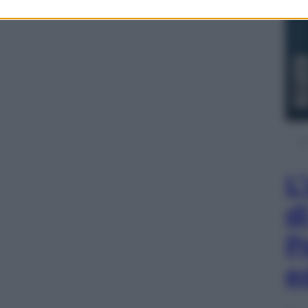
L
d
P
e