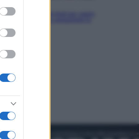
to grant or
Televisione
ed purposes
Estate da anime: 10 titoli per capire
il fenomeno che ha conquistato la
cultura pop