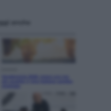
ggi anche
Economia
Vendemmia 2026, meno uva ma
più qualità: il vino italiano cambia
strategia