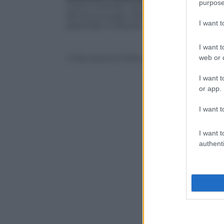
purpose
tutto il mondo. Come Scola è poliglotta
del futuro papa. Ma a differenza dell’ar
I want 
pastorale in diocesi.
I want t
© Riproduzione Riservata
web or d
I want t
or app.
I want t
I want t
authenti