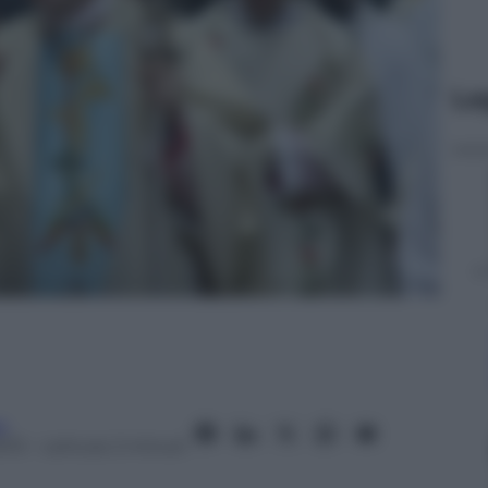
Le
o
013
– Lettura: 2 minuti