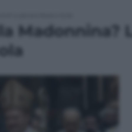
nina? Lo giocano Ravasi e Scola
ella Madonnina? 
ola