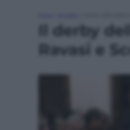
Home
»
Attualità
»
Il derby della Madon
Il derby d
Ravasi e Sc