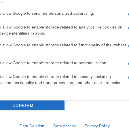
s.
 e questo sarà un elemento decisivo nella scelta
civescovo di Milano, non ha avuto esperienza
to allow Google to send me personalized advertising.
o allow Google to enable storage related to analytics like cookies on
evice identifiers in apps.
o allow Google to enable storage related to functionality of the website
o allow Google to enable storage related to personalization.
o allow Google to enable storage related to security, including
cation functionality and fraud prevention, and other user protection.
CONFIRM
Data Deletion
Data Access
Privacy Policy