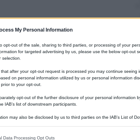
nti preferite
ocess My Personal Information
ese tra i due cardinali che qualcuno
to opt-out of the sale, sharing to third parties, or processing of your per
one
formation for targeted advertising by us, please use the below opt-out s
 selection.
 that after your opt-out request is processed you may continue seeing i
ased on personal information utilized by us or personal information dis
 prior to your opt-out.
rately opt-out of the further disclosure of your personal information by
he IAB’s list of downstream participants.
tion may also be disclosed by us to third parties on the IAB’s List of 
 that may further disclose it to other third parties.
 that this website/app uses one or more Google services and may gath
l Data Processing Opt Outs