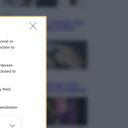
Sport
La Juventus batte il Chelsea: cosa
ha detto l’amichevole di Hong
Kong
sonal or
ection to
nterest-
closed to
Economia
IT Wallet obbligatorio per la Pa:
 third
cos’è, come funziona e le scadenze
Downstream
er and store