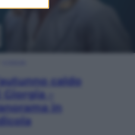
In Edicola
’autunno caldo
i Giorgia –
anorama in
dicola