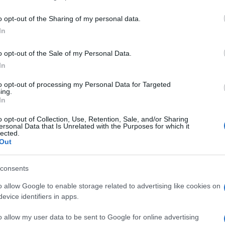
including but not limited to your visit or usage behaviour. You may click 
 to Google and its third-party tags to use your data for below specifi
o opt-out of the Sharing of my personal data.
ogle consent section.
In
 successione a Benedetto XVI, persino africano o
nale “derby della Madonnina” da giocarsi nella
o opt-out of the Sale of my Personal Data.
e italiani ed entrambi milanesi a contendersi il
In
e Angelo
Scola
, arcivescovo di Milano, e Gianfranco
glio della Cultura. Tutti e due, paradossalmente,
to opt-out of processing my Personal Data for Targeted
rporati non italiani, sperando che i connazionali si
ing.
à una rete molto ampia di contatti in Europa,
In
o opt-out of Collection, Use, Retention, Sale, and/or Sharing
ersonal Data that Is Unrelated with the Purposes for which it
e distanze dal movimento di Comunione
lected.
atterizzazione troppo forte. In più ha esperienza
Out
nsuetudine di amicizia con Ratzinger: il
n il “vescovo emerito di Roma” e pertanto sarà
apporto di intesa e familiarità con lui.
consents
na straordinaria “vetrina” nei confronti degli altri
o allow Google to enable storage related to advertising like cookies on
infatti per una settimana gli esercizi spirituali al
evice identifiers in apps.
mana e di molti porporati giunti a Roma. Ieri erano
 meditazioni di Ravasi. Inoltre l’ex prefetto della
o allow my user data to be sent to Google for online advertising
ai profili della comunicazione e già conosciuto in