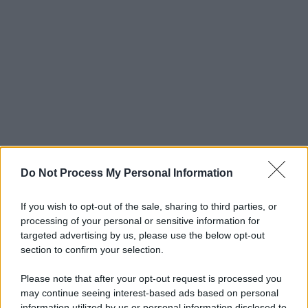
Do Not Process My Personal Information
If you wish to opt-out of the sale, sharing to third parties, or
processing of your personal or sensitive information for
targeted advertising by us, please use the below opt-out
section to confirm your selection.
Please note that after your opt-out request is processed you
may continue seeing interest-based ads based on personal
information utilized by us or personal information disclosed to