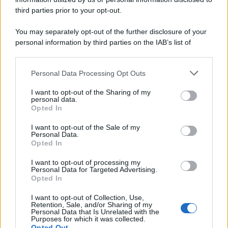
third parties prior to your opt-out.
You may separately opt-out of the further disclosure of your
personal information by third parties on the IAB’s list of
downstream participants.
Personal Data Processing Opt Outs
This information may also be disclosed by us to third parties
on the IAB’s List of Downstream Participants that may further
I want to opt-out of the Sharing of my
disclose it to other third parties.
personal data.
Opted In
Please note that this website/app uses one or more Google
services and may gather and store information including but
I want to opt-out of the Sale of my
Personal Data.
not limited to your visit or usage behaviour. You may click to
Opted In
grant or deny consent to Google and its third-party tags to
use your data for below specified purposes in below Google
I want to opt-out of processing my
consent section.
Personal Data for Targeted Advertising.
Opted In
I want to opt-out of Collection, Use,
Retention, Sale, and/or Sharing of my
Personal Data that Is Unrelated with the
Purposes for which it was collected.
Opted Out