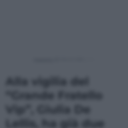
Powered by
Alla vigilia del
“Grande Fratello
Vip”, Giulia De
Lellis, ha già due