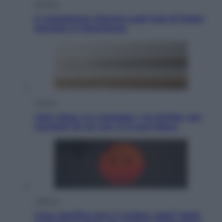
Opinioni
Il vergognoso silenzio sugli hub di Pedro
Sanchez in Mauritania
Cultura
Libri: dopo «Le schegge», tre thriller con
narratori di cui non ci si può fidare
Lifestyle
Cosa significa fare il medico oggi? Dalle