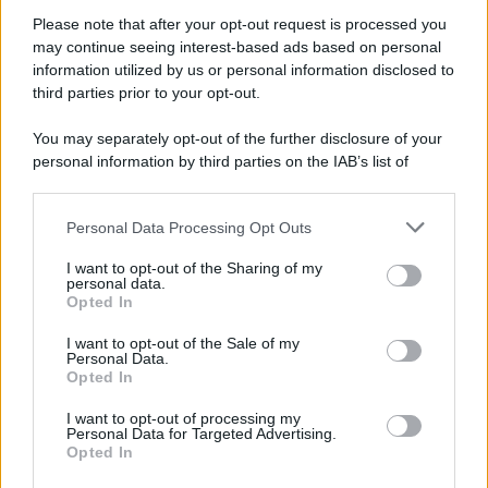
Please note that after your opt-out request is processed you
may continue seeing interest-based ads based on personal
information utilized by us or personal information disclosed to
third parties prior to your opt-out.
You may separately opt-out of the further disclosure of your
personal information by third parties on the IAB’s list of
downstream participants.
Personal Data Processing Opt Outs
This information may also be disclosed by us to third parties
on the IAB’s List of Downstream Participants that may further
I want to opt-out of the Sharing of my
disclose it to other third parties.
personal data.
Opted In
Please note that this website/app uses one or more Google
services and may gather and store information including but
I want to opt-out of the Sale of my
Personal Data.
not limited to your visit or usage behaviour. You may click to
Opted In
grant or deny consent to Google and its third-party tags to
use your data for below specified purposes in below Google
I want to opt-out of processing my
consent section.
Personal Data for Targeted Advertising.
Opted In