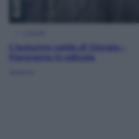
In Edicola
L’autunno caldo di Giorgia –
Panorama in edicola
Sfoglia ora