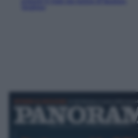
proteste in India alla lezione di Abraham
Verghese