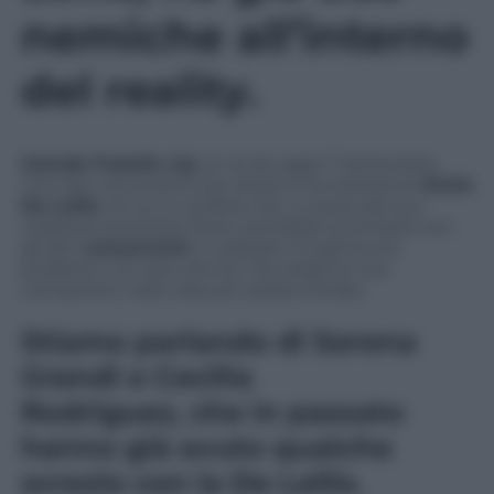
nemiche all’interno
del reality.
Grande Fratello vip
, al via da oggi 11 Settembre.
Uno dei concorrenti più attesi è sicuramente
Giulia
De Lellis
, di cui si vocifera che, a causa del suo
carattere piuttosto forte, potrebbe scontrarsi con
gli altri
concorrenti
. In passato ha già avuto
problemi con due donne che saranno sue
coinquiline nella casa più spiata d’Italia.
Stiamo parlando di
Serena
Grandi e Cecilia
Rodriguez,
che in passato
hanno già avuto
qualche
screzio con la De Lellis.