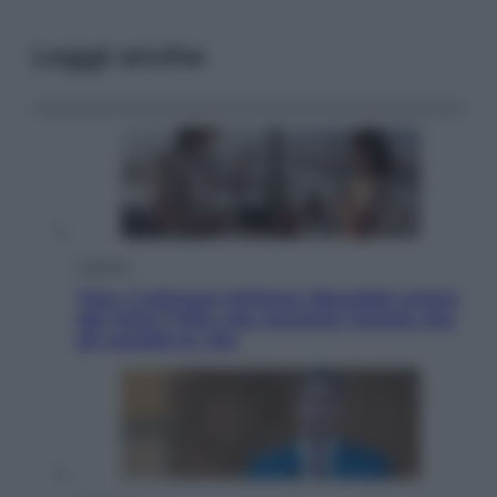
Leggi anche
Cinema
Tony, il giovane Anthony Bourdain prima
del mito: il film che racconta l’estate che
gli cambiò la vita