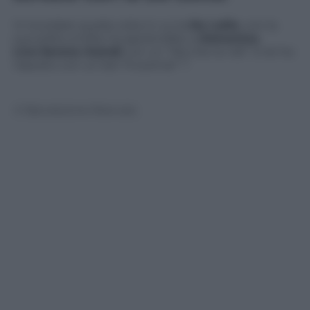
Vi ricordate quella volta in cui la
De Lellis
, con la
sua solita umiltà, ha apostrofato a
Domenica
Live
Serena Grandi
con un “Ma che te ridi”. E lei ha
risposto con un bel “A scema!” ?
© Riproduzione Riservata