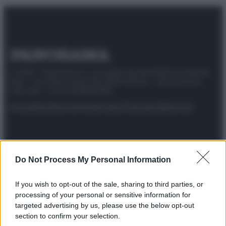
© 2025 – Panorama s.r.l. (Gruppo Società Editrice Italiana
spa) – Via Vittor Pisani 28, 20124 Milano – riproduzione
riservata – P.IVA 10518230965
Attualità
Lifestyle
Moda
Video
Podcast
Abbonati
Do Not Process My Personal Information
Preferenze Privacy
Privacy Policy
Cookie Policy
Note legali
If you wish to opt-out of the sale, sharing to third parties, or
processing of your personal or sensitive information for
targeted advertising by us, please use the below opt-out
section to confirm your selection.