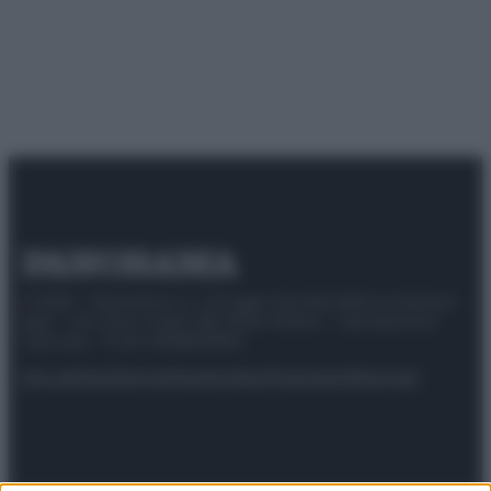
© 2025 – Panorama s.r.l. (Gruppo Società Editrice Italiana
spa) – Via Vittor Pisani 28, 20124 Milano – riproduzione
riservata – P.IVA 10518230965
Attualità
Lifestyle
Moda
Video
Podcast
Abbonati