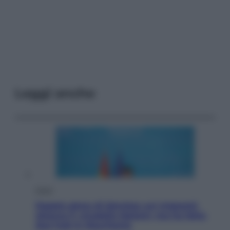
Leggi anche
Esteri
Doppio gioco di Sánchez sui migranti:
attacca il «modello Meloni» ma ha fatto
due hub in Mauritania