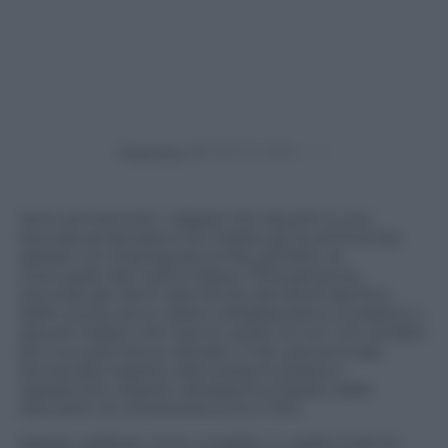
Powered by
Sono ancora tanti i ragazzi che davanti a una
bocciatura decidono di mollare gli studi finendo
spesso col rimpinguare le fila, già folte, di
inoccupati del nostro Paese. Precisamente,
secondo gli ultimi dati forniti dal MIUR alla fine
dello scorso anno relativi all’abbandono scolastico, i
giovani italiani che hanno scelto di non non andare
più a scuola hanno sfiorato il 14%, percentuale
ancora alta rispetto alla media Europea e
soprattutto rispetto all’obiettivo fissato dalle
istituzioni di contenerla entro il 10%.
Spesso additati come svogliati, in realtà molti di