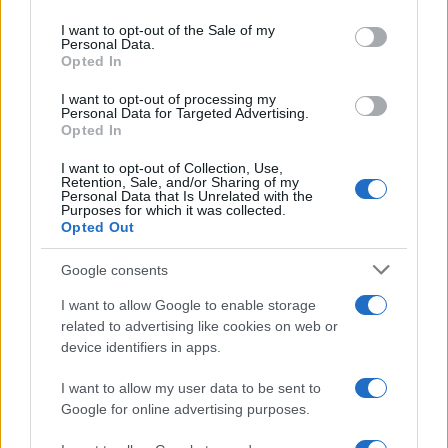
Please note that this website/app uses one or more Google
services and may gather and store information including but
I want to opt-out of the Sale of my
Personal Data.
not limited to your visit or usage behaviour. You may click to
Opted In
grant or deny consent to Google and its third-party tags to
use your data for below specified purposes in below Google
I want to opt-out of processing my
consent section.
Personal Data for Targeted Advertising.
Opted In
I want to opt-out of Collection, Use,
Retention, Sale, and/or Sharing of my
Personal Data that Is Unrelated with the
Purposes for which it was collected.
Opted Out
Google consents
I want to allow Google to enable storage
related to advertising like cookies on web or
device identifiers in apps.
I want to allow my user data to be sent to
Google for online advertising purposes.