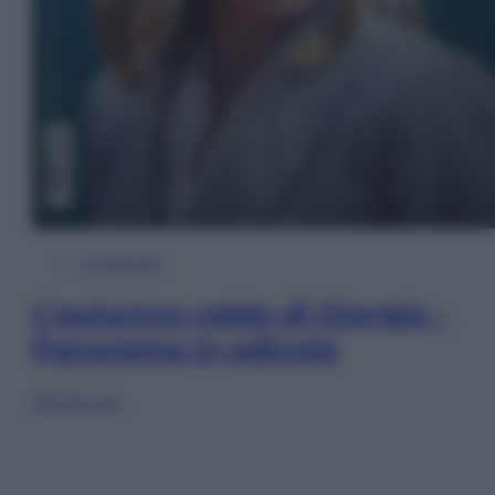
In Edicola
L’autunno caldo di Giorgia –
Panorama in edicola
Sfoglia ora