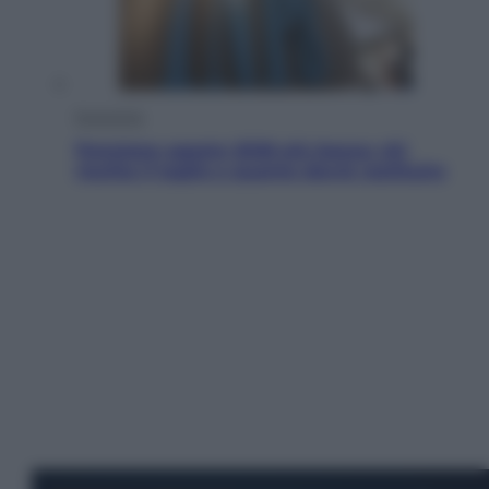
Economia
Pensione agosto 2026 più bassa: chi
rischia il taglio e quanto dovrà restituire