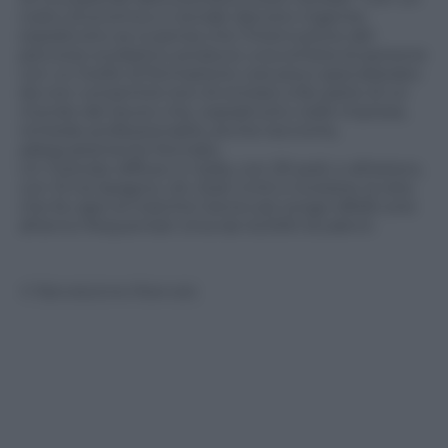
costo economico e sociale davvero ingente,
soprattutto se si pensa che l’interruzione del
percorso scolastico produce una schiera di persone
con un livello di formazione così poco specializzato
da non consentire loro di entrare a far parte di un
mondo del lavoro che, soprattutto nelle imprese,
richiede professionalità, anche tecniche,
adeguatamente formate.
Un metodo diffuso in Italia, con 29 sedi, e all’estero,
con 15 tra Spagna, UK, Stati Uniti e Svizzera, la rete
che fa capo al marchio Genio.net eroga 4848 corsi
all’anno frequentati circa da 42.000 studenti.
© Riproduzione Riservata