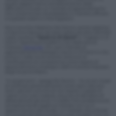
questi ragazzi hanno semplicemente delle
difficoltà a trovare un metodo di apprendimento
che consenta loro di prepararsi in maniere efficace
a superare esami e interrogazioni.
Ne è convinto Massimo De Donno, autore assieme
a Giacomo Navone dei best sellers da oltre 200.000
copie vendute
“Genio in 21 Giorni”
e “Inglese in 21
Giorni” (Sperling & Kupfer) e Ceo della rete di
imprese
Genio.net
che usa il metodo di
apprendimento strategico Genio in 21 Giorni e che,
prima in Italia, ha di recente ottenuto la
certificazione di competenza come esperti di
apprendimento strategico dall’Università Popolare
degli Studi di Milano.
“In questi anni
– spiega De Donno –
ho avuto modo
di verificare personalmente come siano davvero
tanti i giovani convinti di non essere in grado di
capire una o più materie, al punto di decidere di
abbandonare gli studi. In realtà il loro problema era
semplicemente legato al metodo con cui si
approcciavano allo studio: un metodo che a fronte
di una grande fatica portava scarsi risultati”
. Con un