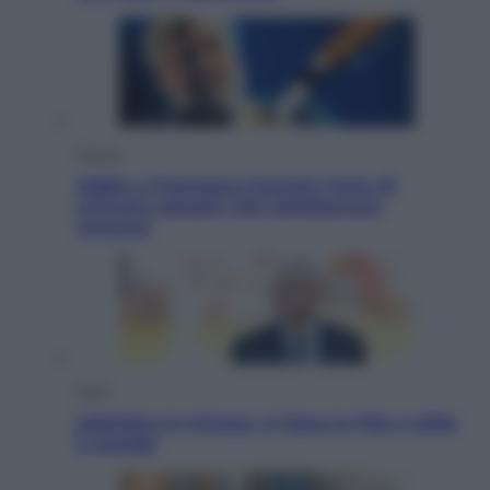
Musica
Addio a Francesco Guccini: l’arte di
scrivere canzoni che sembravano
romanzi
Sport
Infantino in trincea, si tiene la Fifa e sfida
il mondo