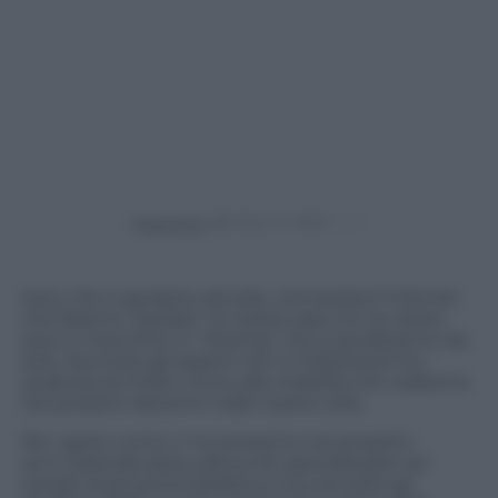
Powered by
Auto che si guidano da sole, connessioni Internet
che faranno “parlare” la nostra casa con la nostra
auto e macchine in “sharing” che si guideranno da
sole. Secondo gli esperti non è Hollywood ma
qualcosa di molto vicino alla mobilità che vedremo
nei prossimi decenni nelle nostre città.
Per capire come ci muoveremo nei prossimi
anni l’azienda assicurativa H3, specializzata nel
canale retail automobilistico, ha coinvolto gli