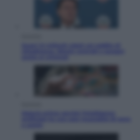
Economia
Quasi 1,5 miliardi rubati col reddito di
cittadinanza. Niente controlli e assegni
anche ai criminali
Economia
Materie prime: perché l’Intelligenza
Artificiale ha una sete insaziabile di rame
e uranio