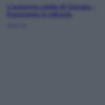
L’autunno caldo di Giorgia –
Panorama in edicola
Sfoglia ora