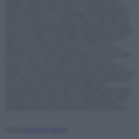
studenti delle scuole superiori di quattro città
italiane, Milano (Liceo Classico C. Beccaria), Monza
(Liceo Scientifico P. Frisi), Bologna (Liceo Classico L.
Galvani) e Bari (Liceo Classico Flacco), aprendo con
loro un tavolo di lavoro grazie all’Alternanza Scuola-
Lavoro, introdotta dalla legge 107/2015 (la così detta
“Buona Scuola”), che prevede obbligatoriamente
per tutti gli studenti del secondo biennio e
dell’ultimo anno delle superiori, un percorso di
orientamento (400 ore per gli istituti tecnici e 200
ore per i licei) utile ai ragazzi nella scelta che
dovranno fare una volta terminato il percorso di
studio. La corposa analisi realizzata dai ragazzi, il così
detto lavoro di ritorno dell’alternanza scuola-lavoro,
ha portato a stilare la classifica delle città
potenzialmente più smart e sostenibili, presentata
a Milano davanti all’architetto Stefano Boeri, all’Ad
di Share’ngo CS Milano Vittorio Passaquindici e il
Presidente di Ford Authos Francesco Di Ciommo.
(Video:
Next New Media
)