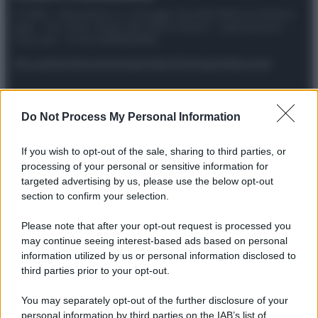
© 2025 – Panorama s.r.l. (Gruppo Società Editrice Italiana
spa) – Via Vittor Pisani 28, 20124 Milano – riproduzione
riservata – P.IVA 10518230965
Attualità
Lifestyle
Moda
Video
Podcast
Abbonati
Do Not Process My Personal Information
Preferenze Privacy
Privacy Policy
Cookie Policy
Note legali
If you wish to opt-out of the sale, sharing to third parties, or
processing of your personal or sensitive information for
targeted advertising by us, please use the below opt-out
section to confirm your selection.
Please note that after your opt-out request is processed you
may continue seeing interest-based ads based on personal
information utilized by us or personal information disclosed to
third parties prior to your opt-out.
You may separately opt-out of the further disclosure of your
personal information by third parties on the IAB’s list of