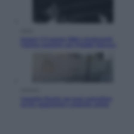
Musica
Queen: il 9 agosto 1986 a Knebworth
l’ultimo concerto con Freddie Mercury
Economia
Cassetto fiscale: ora puoi controllare
avvisi, pagamenti e pratiche online