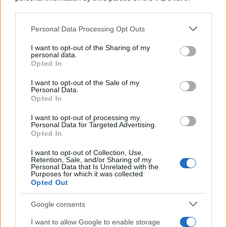
downstream participants.
Personal Data Processing Opt Outs
This information may also be disclosed by us to third parties
on the IAB’s List of Downstream Participants that may further
I want to opt-out of the Sharing of my
disclose it to other third parties.
personal data.
Opted In
Please note that this website/app uses one or more Google
services and may gather and store information including but
I want to opt-out of the Sale of my
Personal Data.
not limited to your visit or usage behaviour. You may click to
Opted In
grant or deny consent to Google and its third-party tags to
use your data for below specified purposes in below Google
I want to opt-out of processing my
consent section.
Personal Data for Targeted Advertising.
Opted In
I want to opt-out of Collection, Use,
Retention, Sale, and/or Sharing of my
Personal Data that Is Unrelated with the
Purposes for which it was collected.
Opted Out
Google consents
I want to allow Google to enable storage