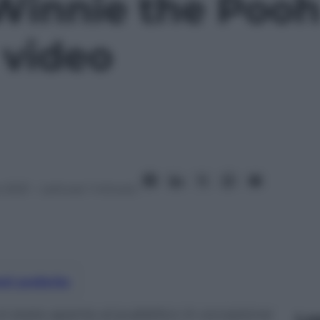
 Winnie the Poo
 video
 2021
– Lettura: 1 minuto
nti preferite
 stata aperta al pubblico in occasione
Le