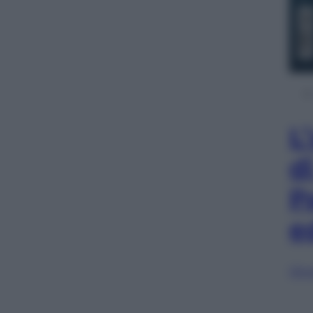
L
d
P
e
Sfog