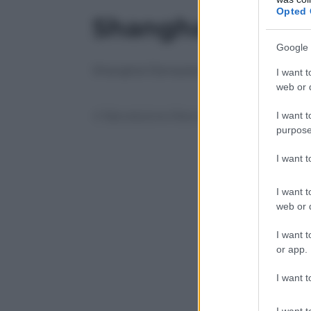
Opted 
Shanghai Disney
Google 
Shanghai Disneyland reopening
I want t
web or d
I want t
© Riproduzione Riservata
purpose
I want 
I want t
web or d
I want t
or app.
I want t
I want t