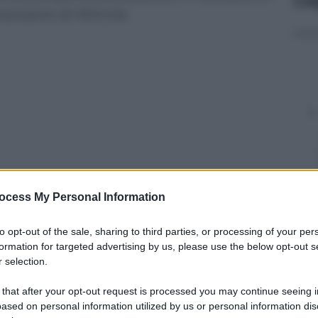
versario di Winnie.
ocess My Personal Information
to opt-out of the sale, sharing to third parties, or processing of your per
y
formation for targeted advertising by us, please use the below opt-out s
 selection.
a oggi è possibile. Su Airbnb si può prenotare un
 that after your opt-out request is processed you may continue seeing i
ato dai bambini di tutto il mondo. La casa si trova
ased on personal information utilized by us or personal information dis
ell’East Sussex in Inghilterra, famosa per aver