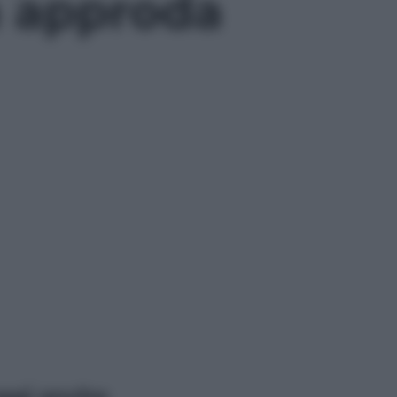
h approda
ggi anche