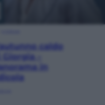
In Edicola
’autunno caldo
i Giorgia –
anorama in
dicola
lia ora