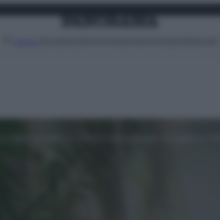
Attualità
Lifestyle
Moda
Video
Podcast
Abbonati
MENU