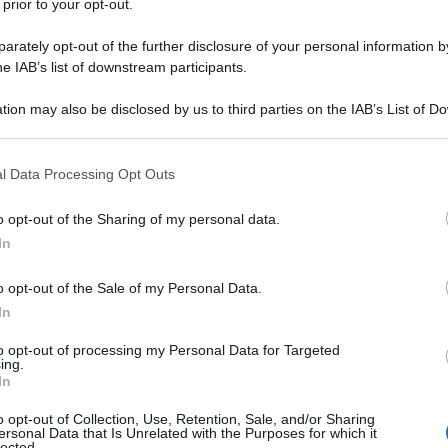
 prior to your opt-out.
della struttura Airbnb è Kim Raymond, il creatore
alizzazione di questo unico Bearbnb. “La ‘Bearbnb’ è
rà ai fan di vivere tutto il fascino di Winnie The
rately opt-out of the further disclosure of your personal information by
e avventure originali che ci accompagnano da 95
he IAB’s list of downstream participants.
tion may also be disclosed by us to third parties on the IAB’s List of 
 that may further disclose it to other third parties.
 that this website/app uses one or more Google services and may gath
ia, gli zombie di The
l Data Processing Opt Outs
including but not limited to your visit or usage behaviour. You may click 
 to Google and its third-party tags to use your data for below specifi
adono il lido | video
o opt-out of the Sharing of my personal data.
ogle consent section.
In
ie post-apocalittica The Walking Dead è arrivata su
o opt-out of the Sale of my Personal Data.
In
to opt-out of processing my Personal Data for Targeted
 riapertura 2021
ing.
In
o opt-out of Collection, Use, Retention, Sale, and/or Sharing
land Paris reopening 2021
ersonal Data that Is Unrelated with the Purposes for which it
lected.