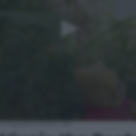
Pooh approda su Airbnb | video