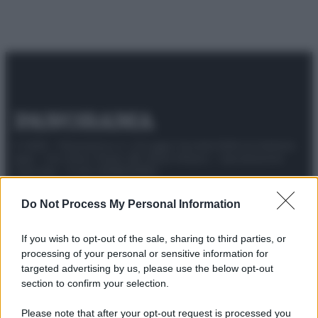
© 2025 – Panorama s.r.l. (Gruppo Società Editrice Italiana
spa) – Via Vittor Pisani 28, 20124 Milano – riproduzione
riservata – P.IVA 10518230965
Attualità
Lifestyle
Moda
Video
Podcast
Abbonati
Do Not Process My Personal Information
If you wish to opt-out of the sale, sharing to third parties, or
processing of your personal or sensitive information for
targeted advertising by us, please use the below opt-out
Preferenze Privacy
Privacy Policy
Cookie Policy
Note legali
section to confirm your selection.
Please note that after your opt-out request is processed you