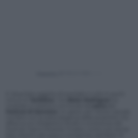
Powered by
E’ diventata oggetto di scandalo e culto in pochi
minuti la “
farfallina
” che
Belen Rodriguez
ha
mostrato in diretta tv al mondo dal
palco
del
Festival di Sanremo
. Un gesto, per niente casuale,
ma fatto con la solita eleganza dalla soubrette che
affianca con Elisabetta Canalis il conduttore del
Festival, Gianni Morandi, rimasto, come tutti senza
fiato davanti allo spacco vertiginoso dell’abito di