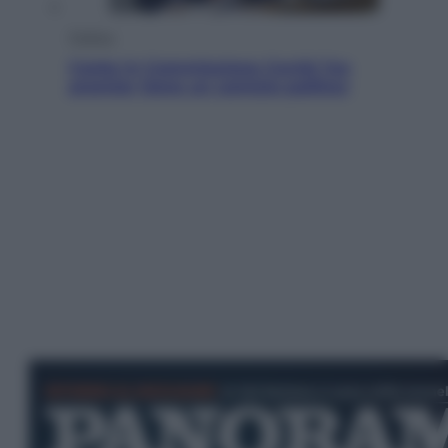
Politica
Conte in Commissione Covid: l’ex
premier tiene un comizio politico