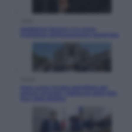
Cultura
Maddalena Bumma è la nuova
Presidente dell’Associazione ApritiCielo
Attualità
Papa Leone travolto dall’affetto dei
giovani ad Assisi: l’abbraccio della folla
fuori dalla Basilica