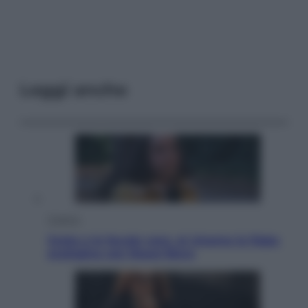
Leggi anche
Cinema
Greta e le favole vere, al cinema la fiaba
ecologica con Raoul Bova