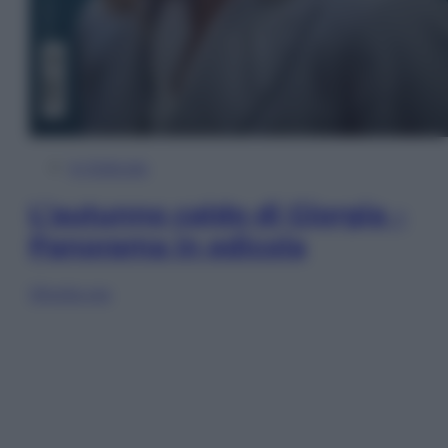
In Edicola
L’autunno caldo di Giorgia –
Panorama in edicola
Sfoglia ora