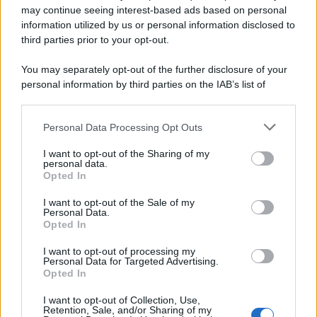
may continue seeing interest-based ads based on personal
information utilized by us or personal information disclosed to
third parties prior to your opt-out.
You may separately opt-out of the further disclosure of your
personal information by third parties on the IAB’s list of
downstream participants.
Personal Data Processing Opt Outs
This information may also be disclosed by us to third parties
on the IAB’s List of Downstream Participants that may further
I want to opt-out of the Sharing of my
disclose it to other third parties.
personal data.
Opted In
Please note that this website/app uses one or more Google
services and may gather and store information including but
I want to opt-out of the Sale of my
Personal Data.
not limited to your visit or usage behaviour. You may click to
Opted In
grant or deny consent to Google and its third-party tags to
use your data for below specified purposes in below Google
I want to opt-out of processing my
consent section.
Personal Data for Targeted Advertising.
Opted In
I want to opt-out of Collection, Use,
Retention, Sale, and/or Sharing of my