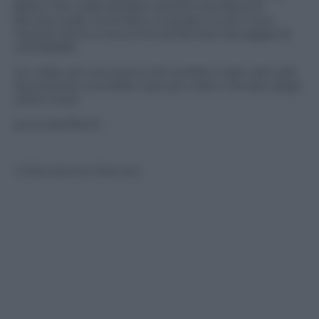
Belen che, sollevandolo mentre scendeva le
famose scale, ha di fatto mostrato a tutti il suo
inguine dove si trova l’ormai famoso tatuaggio di
una farfalla.
Un video ed una scena che ha fatto il giro del web
diventando una delle cose più virali e cercate degli
ultimi mesi.
(youtube/Rai.it)
© Riproduzione Riservata