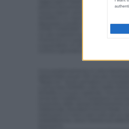
raggiungere l’obiettivo richiesto in sole 
authenti
persone provenienti da tutto il mondo
voluto essere i primi a farne parte.
AirSelfie è un marchio registrato e tut
depositati a livello internazionale.
COME FUNZIONA?
La user experience è semplice e intuitiva
momento e in qualsiasi luogo. È sufficie
e accenderlo. Si collega automaticamen
2.4GHz è generata direttamente dalla fl
Il suo posizionamento in volo è facilmen
(disponibile sia per iOS che per Android
“Beginner” (la più semplice e immediata,
o avvicinare AirSelfie a sé) e Selfie Mo
AirSelfie si muove copiando i moviment
tenendo il telefono in posizione vertica
la preview delle riprese direttamente 
tradizionale, Standard Control Mode, in c
sostituisce in tutto e per tutto ad un cl
soddisfacente, viene mantenuta dalla fl
autonomo.