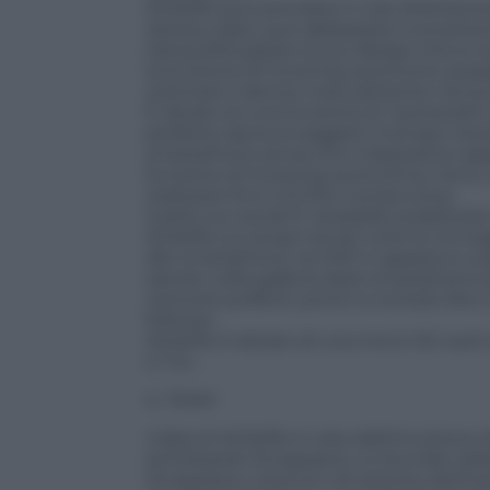
AirSelfie può prendere il volo direttame
ripresa video, può abbassarsi nuovame
tranquillità grazie al suo design che lo 
la funzione di hovering autonomo (sospe
orientare il device manualmente nel pun
È dotato di una funzione di “autoscatto 
perfetta, lascia ai soggetti il tempo nec
smartphone senza che il dispositivo appa
funzione di hovering autonomo). Sono, in
realizzare fino a 10 foto consecutive.
Subito sui social! E’ possibile pubblica
AirSelfie sui propri social: tutte le im
allo smartphone via WiFi e appaiono subi
salvare nella galleria dello smartphone 
network preferiti, pronti a contare like
follower.
AirSelfie è dotato di una micro SD car
e 7.4v.
IL TEAM
L’idea di AirSelfie è nata dall’intuizione 
ed Edoardo Stroppiana, co-founder della s
Stroppiana, cresciuti nel settore dell’i