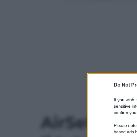
Do Not Pr
Powered b
If you wish 
sensitive in
confirm your
AirSelfie, 
Please note
based ads b