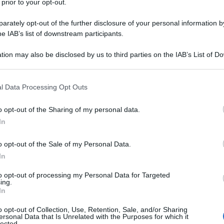
 video
 prior to your opt-out.
rately opt-out of the further disclosure of your personal information by
he IAB’s list of downstream participants.
 mercato globale di
AirSelfie
, la prima flying
tion may also be disclosed by us to third parties on the IAB’s List of 
dello smartphone, che ora è disponibile in pre-
 that may further disclose it to other third parties.
merce.
 that this website/app uses one or more Google services and may gath
l Data Processing Opt Outs
da 61 gr, che permette di scattare selfie
including but not limited to your visit or usage behaviour. You may click 
d oggi irrealizzabili, è pre-ordinabile su Amazon
 to Google and its third-party tags to use your data for below specifi
17, al prezzo scontato di € 285 con la cover,
o opt-out of the Sharing of my personal data.
ogle consent section.
s, Samsung S7 Edge, Google Pixel, e di € 298 con il
In
e acquistato anche singolarmente a € 78.
e su Amazon USA, Canada, Messico, UK, Francia,
o opt-out of the Sale of my Personal Data.
timane, su Ebay Italia, Europe, USA e Canada e
mmerce locali e marketplace specializzati nella
In
n successo mondiale grazie a un buzz generato in
to opt-out of processing my Personal Data for Targeted
ing.
te la possibilità di vivere un’esperienza del tutto
In
e caratteristiche tecniche. 4 micro motori
ealizzati, e una foto e video camera da 5mpx sono
o opt-out of Collection, Use, Retention, Sale, and/or Sharing
 (61gr) case in alluminio aeronautico anodizzato dal
ersonal Data that Is Unrelated with the Purposes for which it
tphone (6,7×9,4x1cm).
lected.