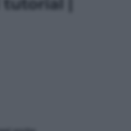
tutorial |
ggi anche