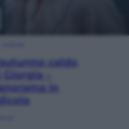
In Edicola
’autunno caldo
i Giorgia –
anorama in
dicola
lia ora