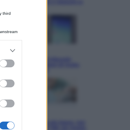
choc: “Non si alzava e nessuno lo
aiutava”
 third
Downstream
er and store
Esteri
to grant or
Meta, stangata dal tribunale
ed purposes
americano: 567 milioni di multa
per danni ai minori
Economia
Pensione di agosto più bassa, non
è sempre colpa del 730: chi rischia