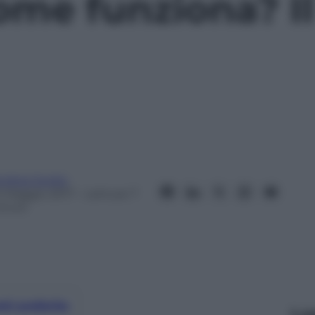
ome funziona? Il 
ndrea Soglio
0 Maggio 2017
– Lettura: 7
inuti
nti preferite
Le