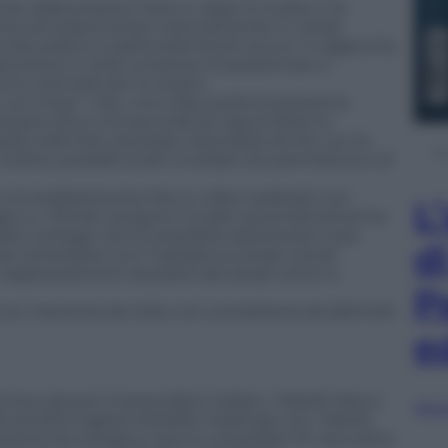
nte dalla propria mano e, dopo lo scatto o la
nte ed essere preso manualmente in totale
rende pratico e particolarmente sicuro. In aggiunta,
nsione in aria) consente di posizionare e
to ottimale per lo scatto.
con timer” che, una volta scelta la posizione
essario (fino a 10 secondi) di nascondere lo
ia nelle foto (risultato ottenibile anche con la
oltre, possibili scatti multipli che permettono di
re immediatamente foto e video realizzati con
L
magini e i filmati vengono inviate automaticamente
to sull’app. Da lì è possibile selezionare cosa
d
per procedere con l’upload sui propri social
 e apprezzamenti da parte dei propri amici e
P
d con memoria da 4Gb e di una batteria da 260mAh
e
di due giovani imprenditori italiani, i fratelli Marco
Sfog
ocietà inglese AirSelfie Holdings Ltd. I fratelli
ndustria tecnologica, hanno sviluppato fin da subito