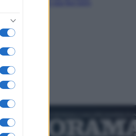
la trattenuta Inps e cosa fare entro
il 15 settembre