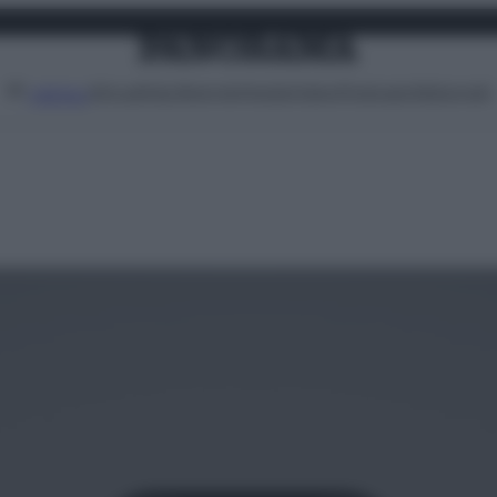
Attualità
Lifestyle
Moda
Video
Podcast
Abbonati
MENU