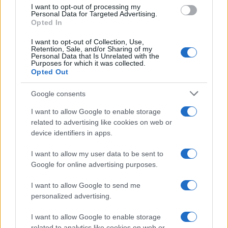
use your data for below specified purposes in below Google
I want to opt-out of processing my
consent section.
Personal Data for Targeted Advertising.
Opted In
I want to opt-out of Collection, Use,
Retention, Sale, and/or Sharing of my
Personal Data that Is Unrelated with the
Purposes for which it was collected.
Opted Out
Google consents
I want to allow Google to enable storage
related to advertising like cookies on web or
device identifiers in apps.
I want to allow my user data to be sent to
Google for online advertising purposes.
I want to allow Google to send me
personalized advertising.
I want to allow Google to enable storage
related to analytics like cookies on web or