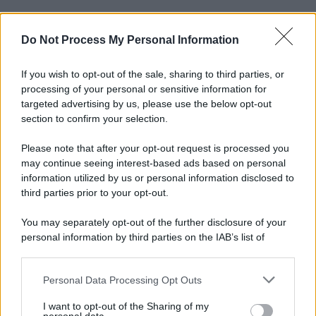
Do Not Process My Personal Information
If you wish to opt-out of the sale, sharing to third parties, or
processing of your personal or sensitive information for
targeted advertising by us, please use the below opt-out
section to confirm your selection.
Please note that after your opt-out request is processed you
may continue seeing interest-based ads based on personal
information utilized by us or personal information disclosed to
third parties prior to your opt-out.
You may separately opt-out of the further disclosure of your
personal information by third parties on the IAB’s list of
downstream participants.
Personal Data Processing Opt Outs
This information may also be disclosed by us to third parties
on the IAB’s List of Downstream Participants that may further
I want to opt-out of the Sharing of my
disclose it to other third parties.