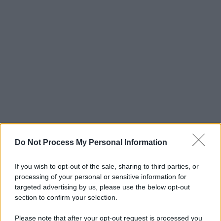
Do Not Process My Personal Information
If you wish to opt-out of the sale, sharing to third parties, or
processing of your personal or sensitive information for
targeted advertising by us, please use the below opt-out
section to confirm your selection.
Please note that after your opt-out request is processed you