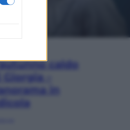
In Edicola
’autunno caldo
i Giorgia –
anorama in
dicola
lia ora