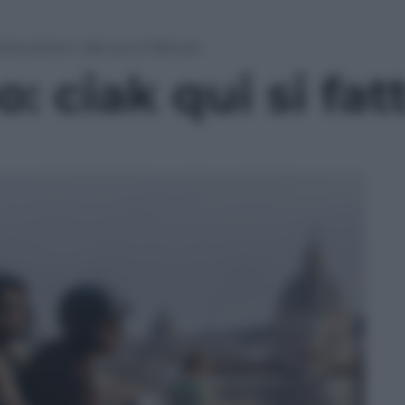
neturismo: ciak qui si fattura
: ciak qui si fat