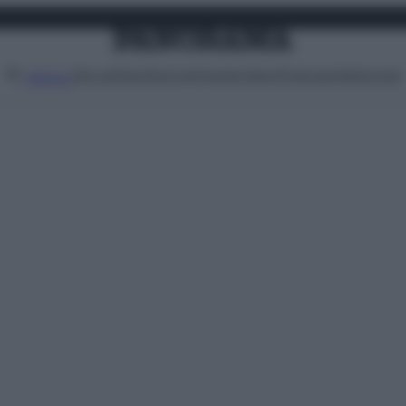
Attualità
Lifestyle
Moda
Video
Podcast
Abbonati
MENU