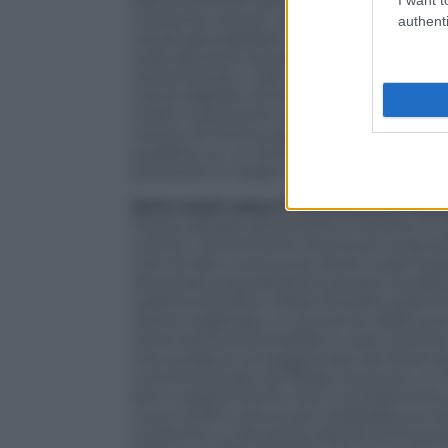
dell’Università Cattolica (Ce.R.T.A.) ha s
turistiche, sia per i giovanissimi che gli a
authenti
canali specializzati) e subito dopo l’aud
sulle decisioni sia per la generazione Z (
cento) sia per i nati tra gli anni Ottanta
native digitali, l’online è predominante
molto importante ai fini del business tur
Centro di ricerca, spiega che «i prodotti
pubblico su un territorio e stimolare la
produzioni e degli enti locali nella promo
Serie locali come il
Commissario Mon
hanno attirato attenzione e turismo in z
turistici. Ovviamente ancora più import
che ha fatto conoscere Atrani sulla Costie
diventato popolarissimo presso il pubb
caratterizza altre celebri località quali 
hanno registrato un aumento delle preno
hotel, bed and breakfast e case vacanze 
che scelgono di soggiornare ad Atrani per
turismo portato da Ripley ha avuto un im
bar e negozi hanno visto un’impennata 
nuovi locali e servizi per soddisfare 
turistiche, su Booking, Airbnb ed Expedia