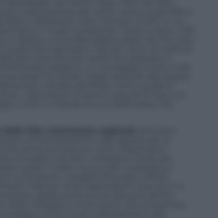
 Castellabate nel Cilento dopo il film del 2010
vano nella piazzetta del centro antico quell’Ufficio
io Bisio e Alessandro Siani. Sempre il Ce.R.T.A. ha
enzano in modo consistente i flussi turistici. Il 69
 a visitare una località italiana dopo che l’ha vista
oni audiovisive generano il 90 per cento di ricaduta
 abituali e due terzi per quelli che esplorano il
a di PhotoAid, basata su un sondaggio di oltre mille
intervistati ha visitato luoghi associati alle proprie
ondamentali, indicate dal 35 per cento, quella di
ire», ripercorrere la trama e seguire le tracce di
Regno Unito e l’Irlanda sono le destinazioni più
e delle Film commission regionali,
istituzioni
scono al finanziamento e alla logistica per le
oncetti prima sconosciuti come il destination
 di luoghi e territori. La Regione Sicilia, per
ato quasi 11 milioni di euro per il sostegno a
 sul territorio. I progetti finanziati a fondo
orio il 150 per cento dell’importo ricevuto e la
sti americani grazie anche anche alla serie White
io della medaglia: il cineturismo oltre al business
e consegue come rincari e sfruttamento del