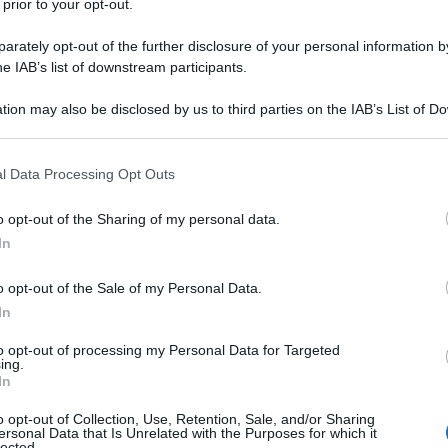
 prior to your opt-out.
rately opt-out of the further disclosure of your personal information by
he IAB’s list of downstream participants.
tion may also be disclosed by us to third parties on the IAB’s List of 
 that may further disclose it to other third parties.
 that this website/app uses one or more Google services and may gath
l Data Processing Opt Outs
questione che si discute tra enti del turismo o tra
including but not limited to your visit or usage behaviour. You may click 
ampo nientemeno che un presidente della
 to Google and its third-party tags to use your data for below specifi
7, una manovra economica e un vertice a
o opt-out of the Sharing of my personal data.
ogle consent section.
itta agenda a una serie di Netflix. Da quando lo
In
il set della popolare serie tv,
Emily in Paris
a Roma,
nquilli. Il video che ritrae l’attrice protagonista,
o opt-out of the Sale of my Personal Data.
zzina di caffè, dice raggiante: «Nessun posto al
i che la quinta stagione si svolgerà nella
In
cuore. Forse aveva sperato, fino all’ultimo, che
ato francese, ma quando la trama ha preso il verso di
to opt-out of processing my Personal Data for Targeted
ing.
 nuovo amore romano, per Macron è stato peggio che
In
 conquistare l’Eliseo. La sequenza della giovane
iù visitate e celebri di Roma, ed Emily che si
o opt-out of Collection, Use, Retention, Sale, and/or Sharing
a sui tetti della Città Eterna, sono state
ersonal Data that Is Unrelated with the Purposes for which it
 capire la portata della questione basti pensare che
lected.