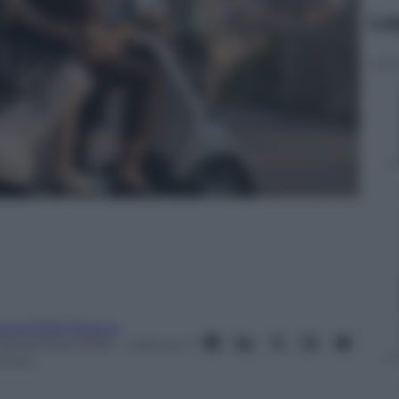
Le
aura Della Pasqua
 Novembre 2024
– Lettura: 7
inuti