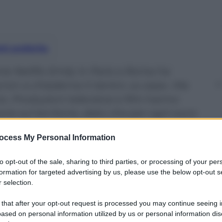
nti preferite
rie Netflix Emily in Paris a Roma ha
ron a chiederne il rientro «a casa». Ma
mo. Produzioni televisive e film hanno
ie sul territorio, dato che per ogni euro
ocess My Personal Information
to opt-out of the sale, sharing to third parties, or processing of your per
formation for targeted advertising by us, please use the below opt-out s
 selection.
 that after your opt-out request is processed you may continue seeing i
ased on personal information utilized by us or personal information dis