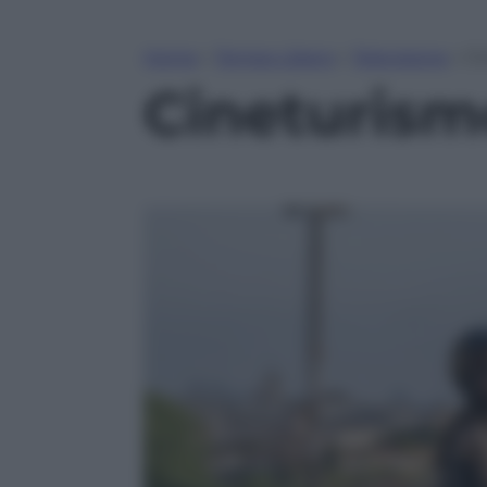
Home
»
Tempo Libero
»
Televisione
»
Ci
Cineturismo