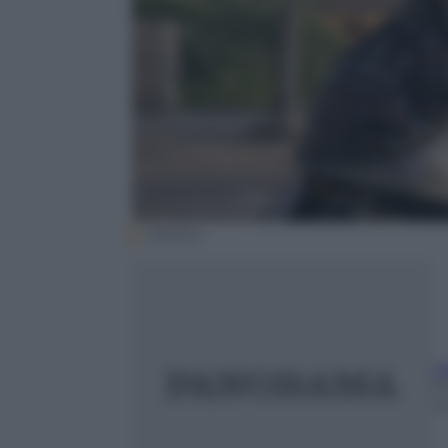
(Netflix)
L
9
m