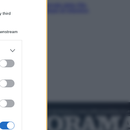
La guerra per il controllo della Fifa,
ecco chi sono gli alleati di Infantino
 third
Downstream
er and store
to grant or
ed purposes