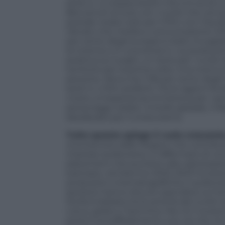
serie tv. Lo stesso boom che si è avuto a
Benvenuti al Sud, con i turisti che cerca
postale creato solo per il film con Claud
rilevato che media e comunicazione influ
per cento degli europei è stato invogliato
al cinema o in una storia tv. Le produzi
positiva sui luoghi, un terzo per i turisti
territorio per la prima volta. Una ricerc
persone, rileva che il 96 per cento degli 
serie tv o film preferiti. Fra le ragioni f
vivere un’esperienza immersiva per «sent
personaggi celebri. A livello globale, il 
desiderate per il cineturismo.
Tutto questo spiega il ruolo crescent
riconosciute dalle Regioni che contribui
imprese audiovisive, e l’affermarsi di c
placement che puntano alla valorizzazione
esempio, nel biennio 2022-2023 ha stanzi
produzioni cinematografiche e audiovisive
perduto hanno dovuto spendere sul territ
Sicilia è balzata tra le priorità dei turi
Lotus, girata a Taormina. Ma c’è il rovesc
porta il sovraffollamento con ciò che n