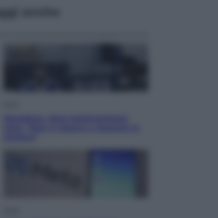
ggi anche
Sport
Maradona, altra testimonianza
choc: “Non si alzava e nessuno lo
aiutava”
Esteri