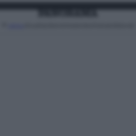
Attualità
Lifestyle
Moda
Video
Podcast
Abbonati
MENU