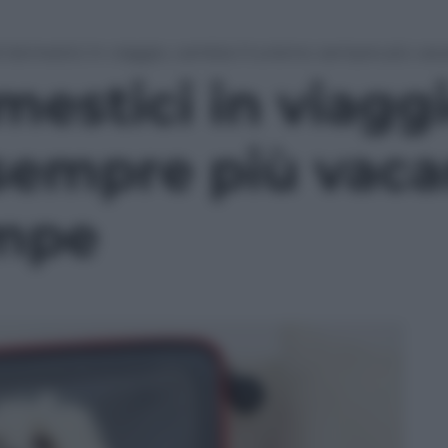
 domestici in viaggio, cambia il turismo: sempre più va
mestici in viagg
 sempre più vac
ampe