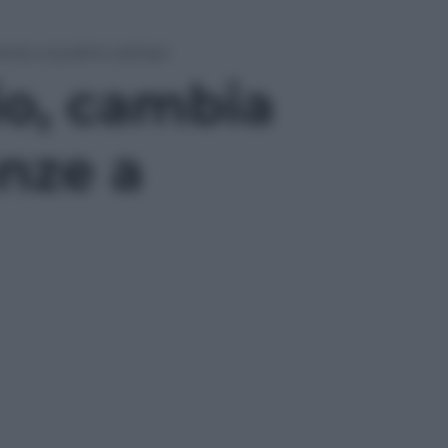
canze a quattro zampe
io, cambia
anze a