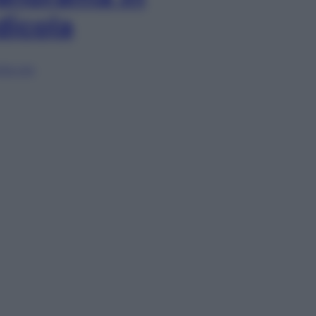
dicola
lia ora