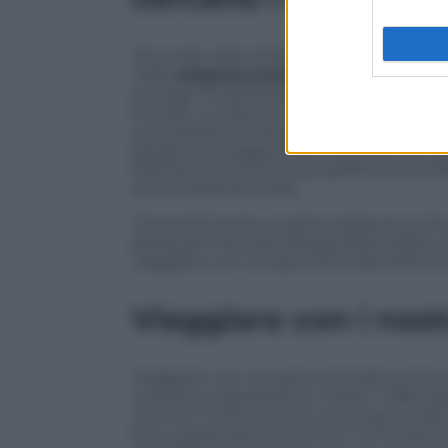
Secondo i dati di Rover, la crescente cen
nelle
esigenze pratiche legate all’org
emerge innanzitutto l’importanza di ind
friendly, un fattore determinante per oltr
la necessità di informazioni chiare e tras
bisogno di suggerimenti concreti per ge
Rilevante è anche la possibilità di accede
servizi dedicati (43%).
Coerentemente, queste esigenze si ritrov
guida pet-friendly: alloggi adatti (55%), 
viaggiare con il proprio animale (45%) 
Viaggiare con i nost
Viaggiare con il proprio animale è prima
costretti a separarsene, infatti, il 28% de
mentre il 43% si sente comunque triste,
Non sorprende quindi che il 41% indichi 