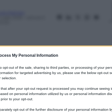
ulio Palmieri
 Luglio 2026
– Lettura: 5
inuti
ocess My Personal Information
nti preferite
to opt-out of the sale, sharing to third parties, or processing of your per
ie solo mete adatte ai propri animali
formation for targeted advertising by us, please use the below opt-out s
 dei percorsi e delle strutture pet-
 selection.
 that after your opt-out request is processed you may continue seeing i
ased on personal information utilized by us or personal information dis
 prior to your opt-out.
rately opt-out of the further disclosure of your personal information by