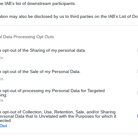
he IAB’s list of downstream participants.
tion may also be disclosed by us to third parties on the IAB’s List of 
 that may further disclose it to other third parties.
 that this website/app uses one or more Google services and may gath
l Data Processing Opt Outs
including but not limited to your visit or usage behaviour. You may click 
 to Google and its third-party tags to use your data for below specifi
o opt-out of the Sharing of my personal data.
ogle consent section.
In
o opt-out of the Sale of my Personal Data.
i viaggio. Per gli italiani l’animale domestico non
In
 però, può diventare il vero co-pilota delle
, hotel e itinerari. Una rivoluzione a quattro
to opt-out of processing my Personal Data for Targeted
ing.
stria del turismo, tra nuove esigenze e servizi su
In
sto cambiamento è la nuova ricerca di
Rover.com
, il
he conferma come l’idea stessa di vacanza stia
o opt-out of Collection, Use, Retention, Sale, and/or Sharing
) alla volta.
ersonal Data that Is Unrelated with the Purposes for which it
lected.
60% degli italiani dichiara di scegliere
Out
ndly
, mentre per un intervistato su due la presenza
ficativo sulle scelte legate alle vacanze. Un