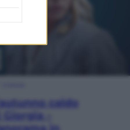
In Edicola
’autunno caldo
i Giorgia –
anorama in