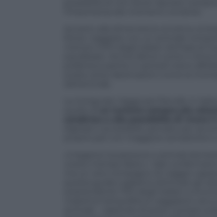
possibilità di non dover lasciare il propr
l’importanza dei momenti condivisi.
Accanto alla dimensione emotiva, em
Rover viaggiare con un animale comport
mentre il 61% degli italiani dichiara di r
equilibrato. Anche fattori come il clima 
preferisce partire in periodi meno affolla
scelta verso destinazioni come la mont
dell’animale.
La miniguida
Viaggi pet friendly in Italia
quello di
un turismo sempre più attent
condiviso e alla possibilità di vivere 
digitale e accessibile, pensato per acco
proprio pet con maggiore semplicità e 
«Il legame tra persone e animali domes
vivere il tempo libero. I dati conferman
ma un vero compagno di viaggio capace d
questa guida vogliamo eliminare gli ost
sorprendente 70% degli italiani a rinunci
massima tranquillità ai viaggiatori: sia a 
animale – sapendo di poter contare sulla 