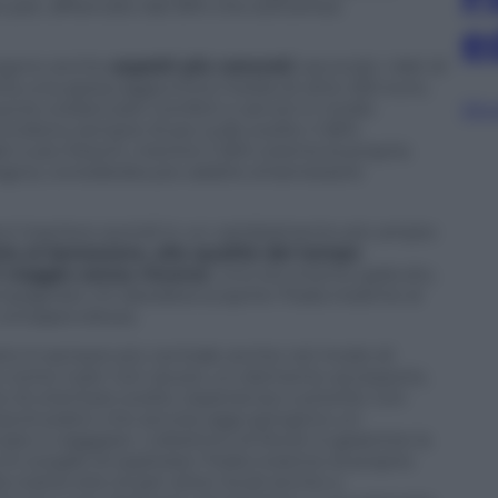
io pet, affiancato dal 39% che sottolinea
e
ergono anche
aspetti più concreti
: secondo i dati di
a una spesa aggiuntiva media di oltre 250 euro,
iuscire a bilanciare comfort e servizi in modo
Sfog
incidono sempre di più sulle scelte: il 36%
ti e più freschi, mentre il 26% orienta la propria
agna, considerata più adatte al benessere
si inserisce quindi in un cambiamento più ampio:
o al benessere, alla qualità del tempo
il viaggio senza rinunce
. Uno strumento gratuito,
mpagnare chi desidera scoprire l’Italia insieme al
consapevolezza.
tici è sempre più centrale anche nel modo di
o come il pet non sia più un elemento accessorio,
i orientare scelte, esperienze e priorità. Con
acoli pratici che ancora oggi spingono un
are a viaggiare. L’obiettivo di Rover è garantire la
chi sceglie di esplorare l’Italia insieme al proprio
nostra rete di pet sitter locali anche a