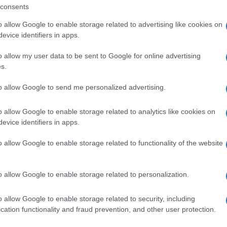
he dal fatto che per oltre il 25% degli italiani il
consents
referito, subito dopo il partner (38%). Non solo:
aver rinunciato almeno una volta a partire a
o allow Google to enable storage related to advertising like cookies on
tione del proprio animale
. È da queste esigenze in
evice identifiers in apps.
 nuovo profilo di viaggiatore: non più alla ricerca
 di esperienze pensate per essere vissute
o allow my user data to be sent to Google for online advertising
glia, pet inclusi.
s.
lia
, la nuova miniguida, adatta a tutte le
to allow Google to send me personalized advertising.
ata da Rover in collaborazione con Lonely Planet
lle guide turistiche. Pensata come fonte di
pubblicazione raccoglie destinazioni, esperienze pet-
o allow Google to enable storage related to analytics like cookies on
tili per organizzare viaggi più consapevoli, costruiti
evice identifiers in apps.
stici e di chi li accompagna.
Viaggi pet friendly in
da condividere lungo tutto lo Stivale: dal
o allow Google to enable storage related to functionality of the website
 spiaggia, dai percorsi urbani alla spa «con la coda»,
ndirizzi dove soggiornare. Un invito a riscoprire
o più libero, inclusivo e sereno con il proprio
o allow Google to enable storage related to personalization.
o allow Google to enable storage related to security, including
 e strutture: cosa
cation functionality and fraud prevention, and other user protection.
ller
»