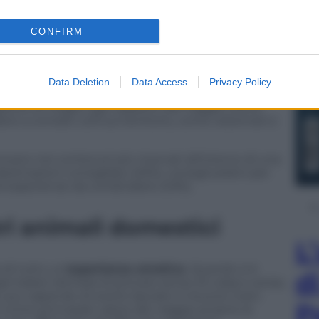
CONFIRM
tralità dell’animale domestico si riflette anche
anizzazione del viaggio
. In fase di pianificazione,
ividuare facilmente strutture ricettive pet-
e la metà degli italiani (54%). A questo, si affianca
Data Deletion
Data Access
Privacy Policy
parenti su regole e restrizioni (42%), insieme al
stire al meglio ogni aspetto del viaggio (40%).
re a contatti utili sul territorio, come veterinari e
ano nei contenuti più ricercati all’interno di una
destinazioni consigliate (46%), consigli pratici per
ed esperienze da condividere (43%).
ri animali domestici
L
 di tutto un’
esperienza emotiva
. Quando si è
d
gli italiani dichiara di provare senso di colpa o ansia,
 pur sapendo di averlo lasciato in buone mani.
P
come principale valore del viaggio proprio la