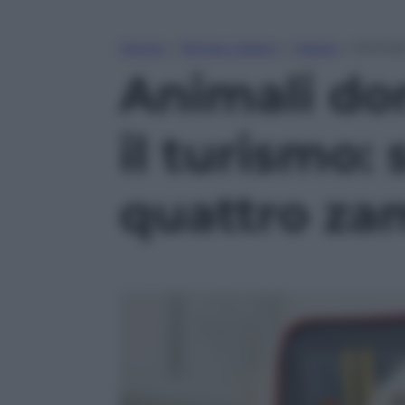
Home
»
Tempo Libero
»
Viaggi
»
Animali
Animali do
il turismo:
quattro z