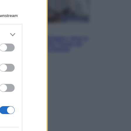
Downstream
Esteri
er and store
Il «Mamdani del Michigan» vince le
to grant or
primarie dem: perché Trump ora
ed purposes
sogna il colpaccio al Senato