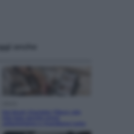
ggi anche
Lifestyle
Dal blush Charlotte Tilbury alle
tote bag: perché ormai
collezioniamo e rivendiamo tutto