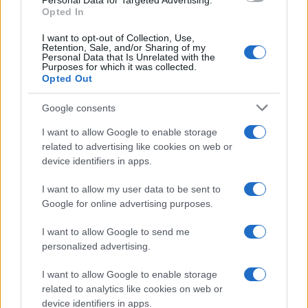
Personal Data for Targeted Advertising.
Opted In
I want to opt-out of Collection, Use,
Retention, Sale, and/or Sharing of my
Personal Data that Is Unrelated with the
Purposes for which it was collected.
Opted Out
Google consents
I want to allow Google to enable storage
related to advertising like cookies on web or
device identifiers in apps.
I want to allow my user data to be sent to
Google for online advertising purposes.
I want to allow Google to send me
personalized advertising.
I want to allow Google to enable storage
related to analytics like cookies on web or
device identifiers in apps.