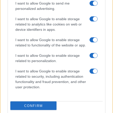
I want to allow Google to send me
personalized advertising.
I want to allow Google to enable storage
related to analytics like cookies on web or
device identifiers in apps.
I want to allow Google to enable storage
related to functionality of the website or app.
I want to allow Google to enable storage
related to personalization.
I want to allow Google to enable storage
related to security, including authentication
functionality and fraud prevention, and other
user protection.
CONFIRM