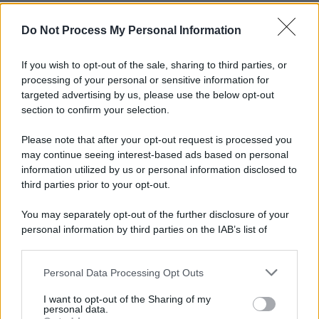
Do Not Process My Personal Information
If you wish to opt-out of the sale, sharing to third parties, or
processing of your personal or sensitive information for
targeted advertising by us, please use the below opt-out
section to confirm your selection.
Please note that after your opt-out request is processed you
may continue seeing interest-based ads based on personal
information utilized by us or personal information disclosed to
third parties prior to your opt-out.
You may separately opt-out of the further disclosure of your
personal information by third parties on the IAB’s list of
downstream participants.
Personal Data Processing Opt Outs
This information may also be disclosed by us to third parties
on the IAB’s List of Downstream Participants that may further
I want to opt-out of the Sharing of my
disclose it to other third parties.
personal data.