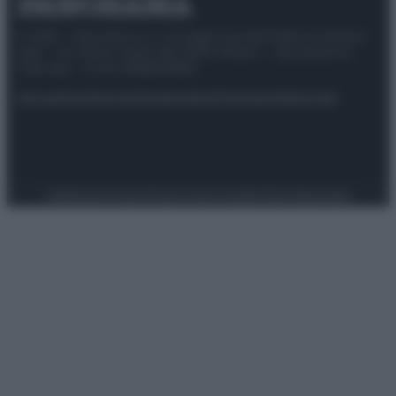
© 2025 – Panorama s.r.l. (Gruppo Società Editrice Italiana
spa) – Via Vittor Pisani 28, 20124 Milano – riproduzione
riservata – P.IVA 10518230965
Attualità
Lifestyle
Moda
Video
Podcast
Abbonati
Preferenze Privacy
Privacy Policy
Cookie Policy
Note legali