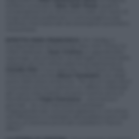
siciliana conquista il
New York Times
: quasi la
consacrazione di un fenomeno virale, con tanto di
lungo articolo pubblicato in prima pagina sulla
versione internazionale del prestigioso quotidiano
newyorkese.
EFFETTO PAPA FRANCESCO.
Jim Yardley, il
corrispondente da Roma del
New York Times
, ha
infatti dedicato a
Suor Cristina
un approfondito
reportage, raccontando nel dettaglio la storia della
religiosa, gli inizi nell’accademia di spettacolo di
Claudia Koll
e il suo approdo a
The Voice of Italy
,
intervistando anche
Marco Tombolini
, uno degli
autori dello show di Rai Due. “Per alcuni osservatori
il successo di Suor Cristina è un ‘effetto collaterale’
del nuovo stile stabilito durante il primo anno di
Pontificato di
Papa Francesco
– commenta il
giornale – Se una volta poteva sembrare
inappropriato per una suora apparire in uno show,
ora l’effusione e il sostegno del pubblico sono visti
come un’ulteriore prova del cosiddetto ‘Francis
effect’”.