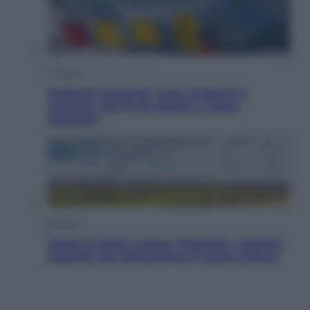
Cronaca
Dolomiti Superski, ecco rimborsi e
voucher: chi ne ha diritto e come
chiederli
Energia
Aiuto! In Italia manca l’energia. I quattro
ostacoli che minacciano il nostro futuro