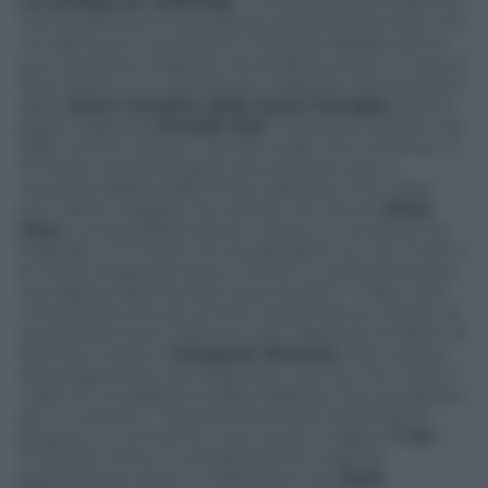
LA STORIA DI CRISTINA.
“Una cantante di talento”,
così la definisce il quotidiano della Grande Mela, che
ne ripercorre i suoi esordi. “Prima di abbracciare la
sua vocazione religiosa, nel 2008 ha svolto il ruolo di
Suor Rosa in un musical per celebrare l’anniversario
delle
Suore Orsoline della Sacra Famiglia
dove è
stata notata da
Claudia Koll
, che aveva recitato nel
1992 nel film erotico
Così fan tutte
”. Poi continua: “Il
19 marzo ha partecipato alle audizioni per la
versione italiana dello show televisivo
The Voice
.
Con l’abito religioso ha cantato
No One
di
Alicia
Keys
. La sua performance è stata un successo: ha
superato i 47 milioni di visualizzazioni su You Tube e
le riviste di gossip hanno messo in copertina la sua
immagine descrivendo il suo exploit”. Il
New York
Times
svela che più di 400 media hanno chiesto di
intervistare Suor Cristina e che l’approdo al talent di
Rai Due si deve a
Pasquale Romano
, altro autore
del programma, che dopo aver visto su You Tube il
video di un’esibizione della religiosa, l’ha contattata
per un provino. “Riuscirà ad arrivare alla finale di
giugno e a convertire il suo coach, il rapper
J-Ax
?”,
si chiede ironico il corrispondente: dopo la
performance di ieri e l’esibizione con
Kylie