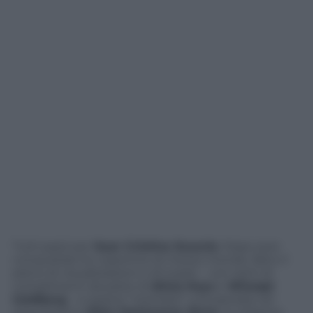
Tutti pazzi per
Suor Cristina Scuccia
. Dopo aver
conquistato le copertine di mezzo mondo, fatto il
pieno di visualizzazioni e di tweet – con tanti di
complimenti da parte di
Alicia Keys
e
Whoopi
Goldberg
– e essersi “meritata” una parodia nel
seguitissimo
Ellen DeGeneres Show
, la religiosa