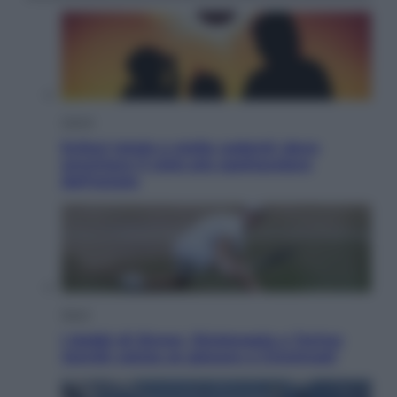
Viaggi
Eclissi totale e stelle cadenti: dove
ammirare il cielo più spettacolare
dell’estate
Sport
I dubbi di Sinner, fisioterapia a Torino:
Jannik valuta se giocare a Cincinnati