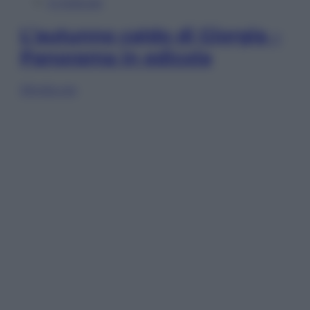
In Edicola
L’autunno caldo di Giorgia –
Panorama in edicola
Sfoglia ora