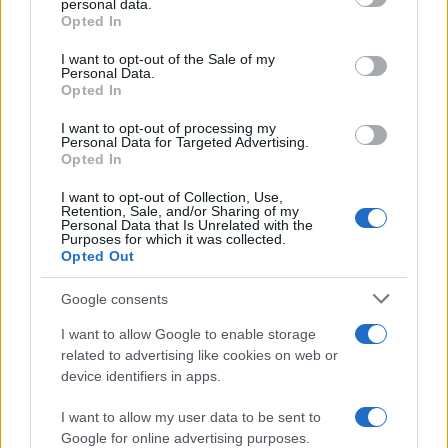
personal data.
Opted In
Please note that this website/app uses one or more Google
services and may gather and store information including but
I want to opt-out of the Sale of my
Personal Data.
not limited to your visit or usage behaviour. You may click to
Opted In
grant or deny consent to Google and its third-party tags to
use your data for below specified purposes in below Google
I want to opt-out of processing my
consent section.
Personal Data for Targeted Advertising.
Opted In
I want to opt-out of Collection, Use,
Retention, Sale, and/or Sharing of my
Personal Data that Is Unrelated with the
Purposes for which it was collected.
Opted Out
Google consents
I want to allow Google to enable storage
related to advertising like cookies on web or
device identifiers in apps.
I want to allow my user data to be sent to
Google for online advertising purposes.