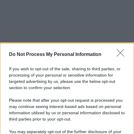
Do Not Process My Personal Information
If you wish to opt-out of the sale, sharing to third parties, or
processing of your personal or sensitive information for
targeted advertising by us, please use the below opt-out
section to confirm your selection.
Please note that after your opt-out request is processed you
may continue seeing interest-based ads based on personal
information utilized by us or personal information disclosed to
third parties prior to your opt-out.
You may separately opt-out of the further disclosure of your