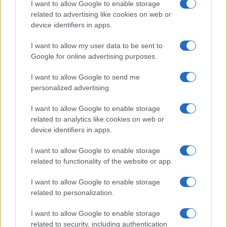
I want to allow Google to enable storage
related to advertising like cookies on web or
device identifiers in apps.
I want to allow my user data to be sent to
Google for online advertising purposes.
I want to allow Google to send me
personalized advertising.
I want to allow Google to enable storage
related to analytics like cookies on web or
device identifiers in apps.
I want to allow Google to enable storage
related to functionality of the website or app.
I want to allow Google to enable storage
related to personalization.
I want to allow Google to enable storage
related to security, including authentication