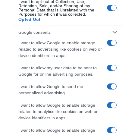
I want to opt-out of Collection, Use,
Retention, Sale, and/or Sharing of my
Personal Data that Is Unrelated with the
Purposes for which it was collected.
Opted Out
Google consents
I want to allow Google to enable storage
related to advertising like cookies on web or
device identifiers in apps.
I want to allow my user data to be sent to
Google for online advertising purposes.
I want to allow Google to send me
personalized advertising.
I want to allow Google to enable storage
related to analytics like cookies on web or
device identifiers in apps.
I want to allow Google to enable storage