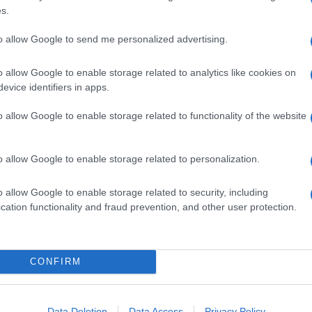
s.
to allow Google to send me personalized advertising.
i sbottonano. Sappiamo solo che “…alcuni alleati
o allow Google to enable storage related to analytics like cookies on
di salvataggio”. Quel che è certo è che il finale di
evice identifiers in apps.
al sul pubblico italiano, visto che è stato girato
assistito ad alcune delle riprese a Palazzo
a presente
l’intero cast
, compresi cattivi e
o allow Google to enable storage related to functionality of the website
tane saranno rilevanti. Rumors non confermati
di scena, potremmo assistere una sparatoria tra
o allow Google to enable storage related to personalization.
a troupe di Lana Watchowski ha girato (grazie alla
 Comune di Napoli
).
o allow Google to enable storage related to security, including
cation functionality and fraud prevention, and other user protection.
lo
Marigliano
CONFIRM
rio ad Arco, vico Figurari e vico San Raimo
li
Data Deletion
Data Access
Privacy Policy