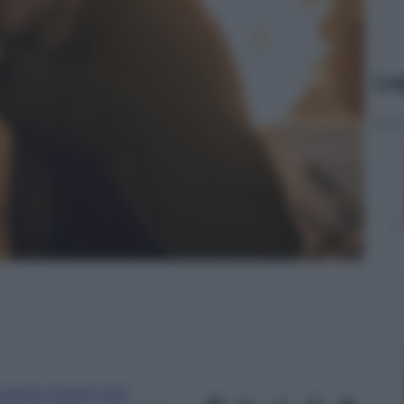
Le
ugenio Spagnuolo