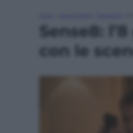
Home
»
Tempo Libero
»
Televisione
»
Se
Sense8: l’8
con le scen