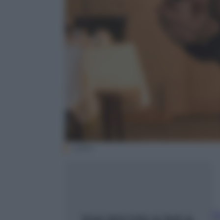
netflix
E