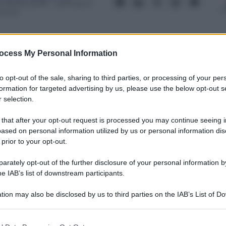
 Aprile 2018
– Lettura: 2
inuti
ocess My Personal Information
to opt-out of the sale, sharing to third parties, or processing of your per
nti preferite
formation for targeted advertising by us, please use the below opt-out s
 selection.
 si congeda con un episodio di due ore,
Ecco cosa sappiamo
 that after your opt-out request is processed you may continue seeing i
ased on personal information utilized by us or personal information dis
 prior to your opt-out.
rately opt-out of the further disclosure of your personal information by
he IAB’s list of downstream participants.
tion may also be disclosed by us to third parties on the IAB’s List of 
 that may further disclose it to other third parties.
 that this website/app uses one or more Google services and may gath