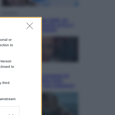
Economia
Nuovo bonus energia 2026, chi
potrà ottenerlo e quando arriva il
nuovo aiuto sulle bollette
sonal or
ection to
nterest-
closed to
Televisione
Squid Game USA, il progetto di
David Fincher sarebbe stato
 third
accantonato. Ecco cosa sappiamo
Downstream
er and store