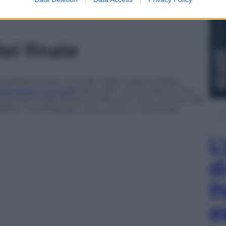
l finale
 spostata ancora una volta: destinazione Parigi,
à familiare ai Sense8
, dove altri rumors dicono che
mprevisto colpo di scena. Perché è vero che Sense8
ffetto che fa lasciare comunque un bel finale
L
d
P
e