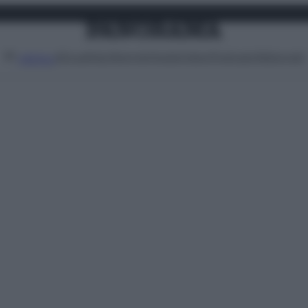
Attualità
Lifestyle
Moda
Video
Podcast
Abbonati
MENU