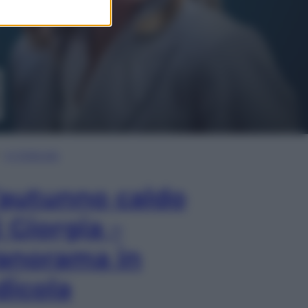
In Edicola
’autunno caldo
i Giorgia –
anorama in
dicola