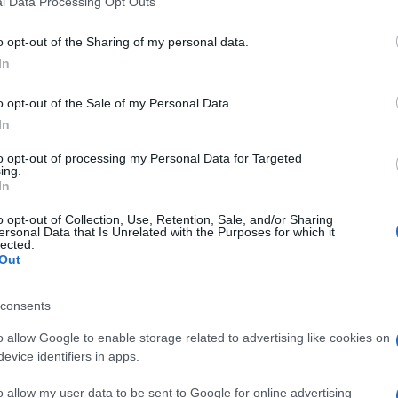
l Data Processing Opt Outs
including but not limited to your visit or usage behaviour. You may click 
 to Google and its third-party tags to use your data for below specifi
o opt-out of the Sharing of my personal data.
ogle consent section.
In
o opt-out of the Sale of my Personal Data.
In
Netflix
trasmetterà il finale di
Sense8
l’
8 giugno
.
al posto di un’intera stagione. Ma tant’è: dopo la
to opt-out of processing my Personal Data for Targeted
ing.
i costi di produzione, due ore is “
better than
In
o opt-out of Collection, Use, Retention, Sale, and/or Sharing
ersonal Data that Is Unrelated with the Purposes for which it
ta dei fan
lected.
Out
. “Improbabilmente, imprevedibilmente, il vostro
consents
critto
Lana Wachowski
. “Le lettere appassionate,
alzata come
il pugno del Sole
per combattere per
o allow Google to enable storage related to advertising like cookies on
qualcuno si aspettava … Anche se è spesso vero che
evice identifiers in apps.
 è sempre vero”.
o allow my user data to be sent to Google for online advertising