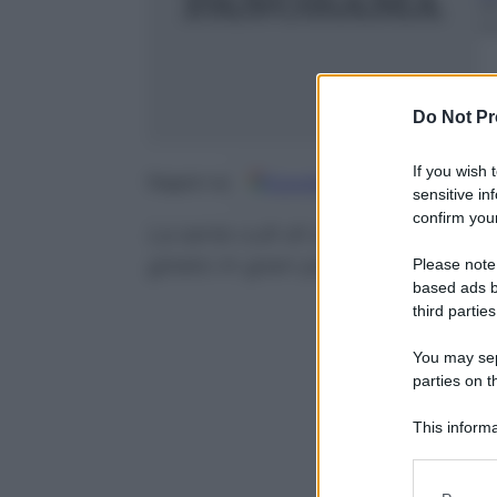
26
m
Do Not Pr
If you wish 
Google
Discover
Fo
Seguici su
sensitive in
confirm your
La serie cult di Lana Wachowski
girato in gran parte a Napoli. 
Please note
based ads b
third parties
You may sepa
parties on t
This informa
Participants
Please note