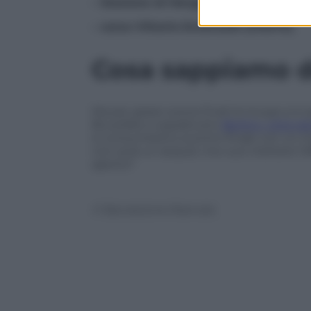
– Stazione di Mergellina
– corso Vittorio Emanuele (interni).
Cosa sappiamo de
Ma per girare scene finali la troupe si è
Bruxelles e soprattutto
Berlino, città gi
si consumerà lo scontro finale con un i
non avrà un sequel, ma vuoi mettere l’e
aperto?
© Riproduzione Riservata