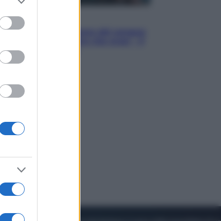
to grant or
ed purposes
Cinema
Robin Hood – Il prezzo del sangue:
Hugh Jackman, altro che eroe! – Il
video in esclusiva