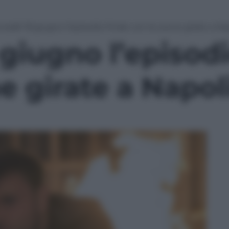
nse8: l’8 giugno l’episodio finale con le scene girate a Na
 giugno l’episodi
e girate a Napol