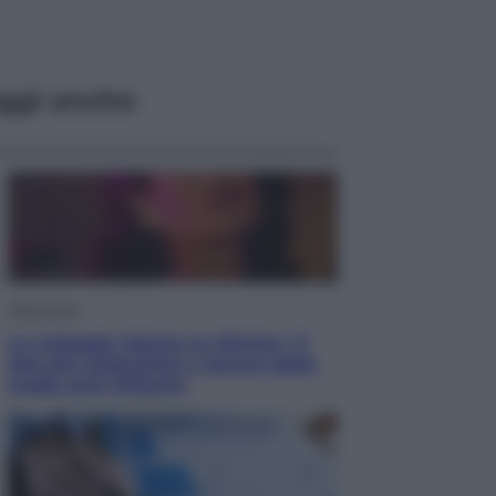
ggi anche
Televisione
Le schegge riporta su Disney+ il
lato più seducente e oscuro della
moda anni Ottanta