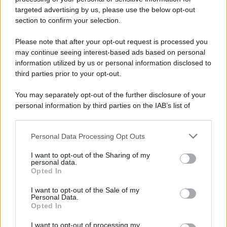
targeted advertising by us, please use the below opt-out
section to confirm your selection.
Please note that after your opt-out request is processed you
may continue seeing interest-based ads based on personal
information utilized by us or personal information disclosed to
third parties prior to your opt-out.
You may separately opt-out of the further disclosure of your
personal information by third parties on the IAB’s list of
downstream participants.
Personal Data Processing Opt Outs
This information may also be disclosed by us to third parties
on the IAB’s List of Downstream Participants that may further
I want to opt-out of the Sharing of my
disclose it to other third parties.
personal data.
Opted In
Please note that this website/app uses one or more Google
services and may gather and store information including but
I want to opt-out of the Sale of my
Personal Data.
not limited to your visit or usage behaviour. You may click to
Opted In
grant or deny consent to Google and its third-party tags to
use your data for below specified purposes in below Google
I want to opt-out of processing my