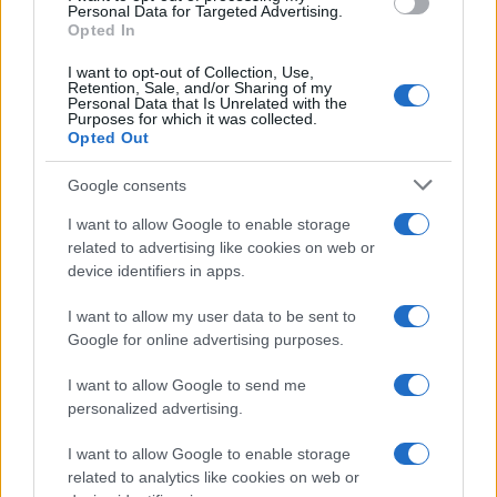
consent section.
Personal Data for Targeted Advertising.
Opted In
I want to opt-out of Collection, Use,
Retention, Sale, and/or Sharing of my
Personal Data that Is Unrelated with the
Purposes for which it was collected.
Opted Out
Google consents
I want to allow Google to enable storage
related to advertising like cookies on web or
device identifiers in apps.
I want to allow my user data to be sent to
Google for online advertising purposes.
I want to allow Google to send me
personalized advertising.
I want to allow Google to enable storage
related to analytics like cookies on web or