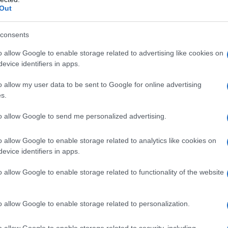
Out
consents
”
è una riflessione tragicomica su ciò che significa
o allow Google to enable storage related to advertising like cookies on
ione patriarcale. Quattro amici quarantenni, figli
ovvisamente fuori tempo massimo: stretti tra
evice identifiers in apps.
ità di reinventarsi in un mondo dove le regole del
o allow my user data to be sent to Google for online advertising
s.
veri”: i 4
to allow Google to send me personalized advertising.
o allow Google to enable storage related to analytics like cookies on
evice identifiers in apps.
Luigi e Riccardo
sono amici dai tempi
o allow Google to enable storage related to functionality of the website
ealizzati sul lavoro e nella vita privata, si
 una chat chiamata – ça va sans dire – “
Maschi
tite di padel e confidenze tragicomiche.
o allow Google to enable storage related to personalization.
 di un network TV, affascinante, arrogante e
 sessismo da vintage media lo porta al licenziamento
o allow Google to enable storage related to security, including