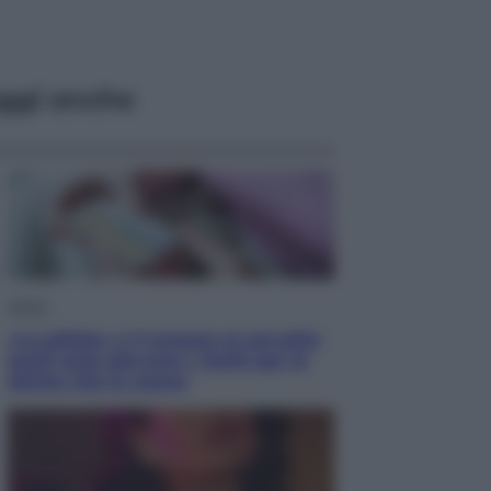
ggi anche
Salute
«La pillola» e il tumore al cervello:
quali sono davvero i rischi per le
donne che la usano