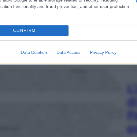
veglia (e attuale). A pagare il mutuo della villa con
cation functionality and fraud prevention, and other user protection.
a Adriani), influencer in ascesa che sponsorizza
agnolino. Il successo digitale della moglie è un
no.
CONFIRM
ca divorziata, è ancora innamorato della ex moglie
 medico di famiglia. Con l’aiuto della figlia
he gli crea un profilo Tinder, prova a rientrare nel
 va bene. Mattia si dichiara femminista ma va in
Data Deletion
Data Access
Privacy Policy
liono aspettare la seconda uscita per andare a
glia è apertamente bisessuale.
bus di Roma ed è sposato con
Tiziana
(Thony),
li e un milione di tentativi (tra viagra, sex toys e
inimi storici. Quando Tiziana si iscrive in palestra e
L
rainer, per Luigi è l’inizio di una crisi esistenziale
d
toratore incallito e fedifrago seriale, tradisce la
P
llante avvocata, con la moglie del socio. Ma quando
sa importante”, lui – terrorizzato – pensa a un test di
e una relazione aperta. Peccato che Riccardo, a
e
odersela
. E quando scopre che i suoi genitori
cialista e partecipano a feste di scambisti, la sua