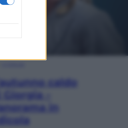
In Edicola
’autunno caldo
i Giorgia –
anorama in
dicola