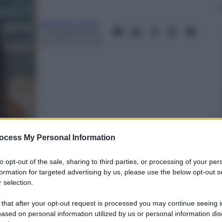
Chiara De Zuani
22 Maggio 2025
–
Lettura: 5 minuti
ocess My Personal Information
nti preferite
to opt-out of the sale, sharing to third parties, or processing of your per
tflix che smonta (con ironia) il mito del
formation for targeted advertising by us, please use the below opt-out s
 selection.
 that after your opt-out request is processed you may continue seeing i
ased on personal information utilized by us or personal information dis