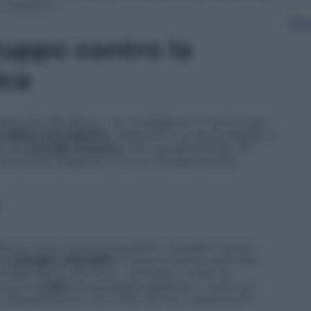
n frantumi.
Sfog
ruppo contro la
ica
rotagonisti decidono – su consiglio di un amico gay –
e della mascolinità
. Il docente? Un personaggio ai
ia da
Corrado Fortuna
, che li guiderà lungo un
 stereotipi, fragilità e nuove consapevolezze.
ssimo: sono uomini imperfetti, simpatici anche
le
canaglie adorabili
. Invece le donne principali
un’identità e una voce – rischiano a tratti di
zione la
colf
, personaggio spassoso e molto più
alla perfezione vizi e virtù del suo “padrone di