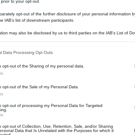
 prior to your opt-out.
rately opt-out of the further disclosure of your personal information by
he IAB’s list of downstream participants.
tion may also be disclosed by us to third parties on the IAB’s List of 
 that may further disclose it to other third parties.
 that this website/app uses one or more Google services and may gath
l Data Processing Opt Outs
including but not limited to your visit or usage behaviour. You may click 
 to Google and its third-party tags to use your data for below specifi
o opt-out of the Sharing of my personal data.
ogle consent section.
In
già fa parlare tutti:
“Maschi veri”
, adattamento
o opt-out of the Sale of my Personal Data.
fa”
, è il nuovo guilty pleasure che mancava nel
In
odotta da
Mattia Rovere
, la serie si compone di
otto
o sostenuto il tema dei ruoli maschili nella società
to opt-out of processing my Personal Data for Targeted
ing.
In
o opt-out of Collection, Use, Retention, Sale, and/or Sharing
ersonal Data that Is Unrelated with the Purposes for which it
lected.