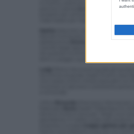
in tronco, sostituito da una collega più s
authenti
piscina ci pensa
la moglie Daniela
(Laur
prodotti per animali con il suo adorato c
colpo basso per l’ego del marito in decli
Mattia
(Maurizio Lastrico), guida turisti
(Nicole Grimaudo) che l’ha lasciato per il
adolescente
Emma
(Alice Lupparelli), c
mondo degli appuntamenti. Spoiler: non
tilt quando incontra donne che non vog
letto o, peggio, quando scopre che la fi
Luigi
(Pietro Sermonti) guida gli auto
istruttrice di guida. Dopo 15 anni, due fig
vino rosso), la loro intesa sessuale è ai m
incontra un giovane e prestante personal t
e ormonale.
Infine
Riccardo
(Francesco Montanari), ris
fidanzata
Ilenia
(Sarah Felberbaum), bri
Ilenia lo invita a cena per “dirgli una co
gravidanza. In realtà vuole solo proporr
sorpresa, si scopra
troppo geloso per g
hanno una relazione a tre con un commer