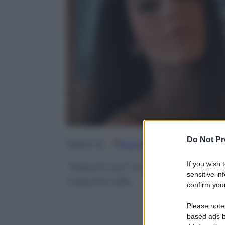
Do Not Pr
Google
Discover
Fo
Seguici su
If you wish 
“Maschi veri” è la nuova serie Ne
sensitive in
maschio alfa
confirm your
Please note
based ads b