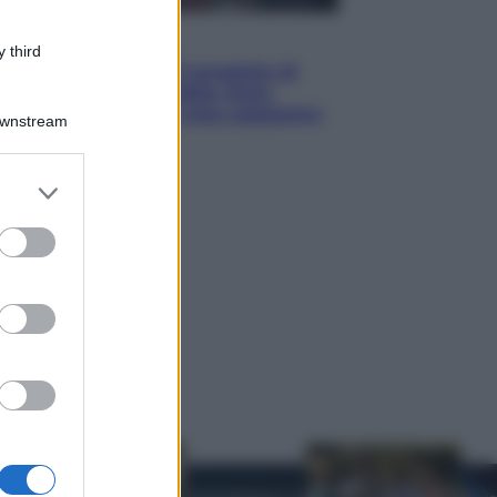
Televisione
 third
Squid Game USA, il progetto di
David Fincher sarebbe stato
accantonato. Ecco cosa sappiamo
Downstream
er and store
to grant or
ed purposes