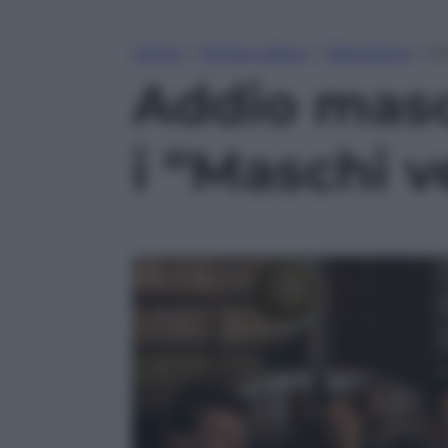
Home
»
Tempo Libero
»
Televisione
»
Ad
Addio masch
i “Maschi v