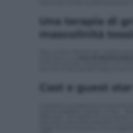
visione del mondo va definitivamente i
Una terapia di g
mascolinità toss
Persi, confusi, disorientati, i quattro p
di iscriversi a un
corso di decostruzion
limiti del surreale, interpretato con iron
percorso di (auto)analisi tragicomica tra
Cast e guest star
Il quartetto protagonista funziona beni
quando sbagliano, deboli e umani – del
della serie – pur dotate di una carriera, 
diventare macchiette isteriche. Fa ecce
saggio di chiunque altro, che sa leggere 