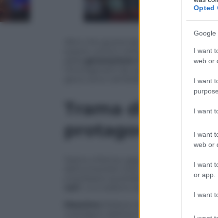
Opted 
Google 
Altro che guerra dei sessi:
“Maschi veri
I want t
essere uomini nell’epoca della decostruz
della
generazione X
, si ritrovano impr
web or d
l’immaginario da capobranco e la necess
gioco sono cambiate – e di parecchio.
I want t
purpose
Trama di “Maschi 
I want 
protagonisti
I want t
web or d
Siamo a Roma, oggi.
Mattia, Massimo, 
I want t
dell’università. Over 40, apparentemente r
or app.
scambiano quotidianamente messaggi su
veri
”, e si vedono regolarmente per par
I want t
Massimo
(Matteo Martari) è il direttore
nostalgico dell’era Telegatti. Ma il suo
I want t