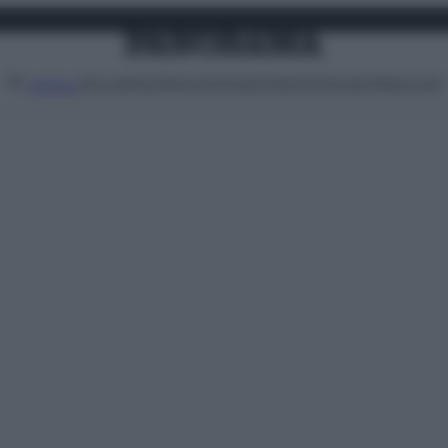
Attualità
Lifestyle
Moda
Video
Podcast
Abbonati
MENU