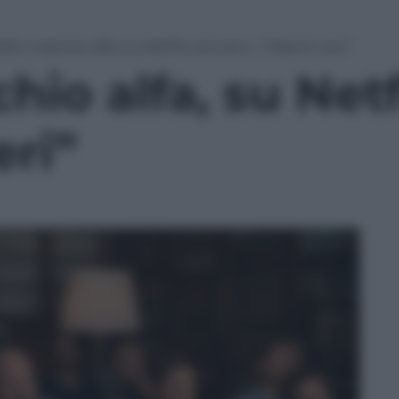
dio maschio alfa, su Netflix arrivano i “Maschi veri”
io alfa, su Netf
eri”