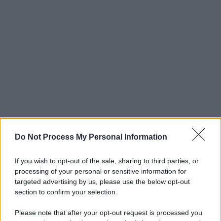
Do Not Process My Personal Information
If you wish to opt-out of the sale, sharing to third parties, or
processing of your personal or sensitive information for
targeted advertising by us, please use the below opt-out
section to confirm your selection.
Please note that after your opt-out request is processed you