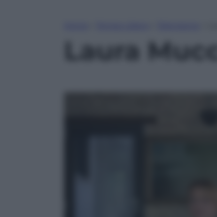
Home
»
Tempo Libero
»
Televisione
»
La
Laura Mucc