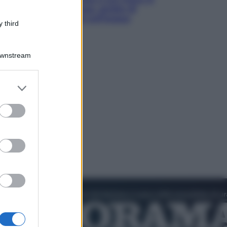
luoghi tra delfini rosa, grotte di
smeraldo e villaggi sull’acqua
 third
Downstream
er and store
to grant or
ed purposes