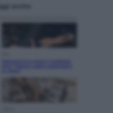
ggi anche
Sport
Pellacani fa la storia: 5 medaglie
d’oro “Adesso voglio raggiungere
le cinesi”
Lifestyle