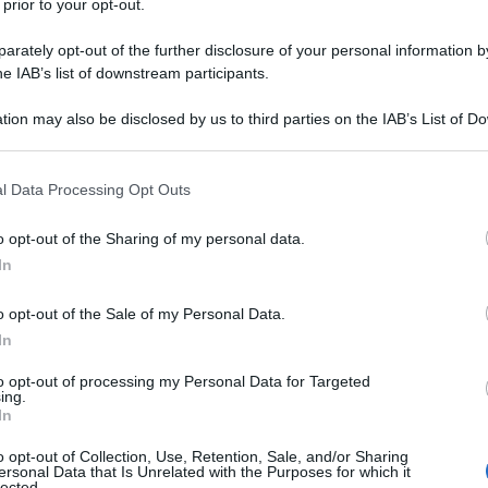
 prior to your opt-out.
rately opt-out of the further disclosure of your personal information by
he IAB’s list of downstream participants.
e no. Il contrario: è lei la più solida, la più salda, la
tion may also be disclosed by us to third parties on the IAB’s List of 
 l’unica ad essere in pace con se stessa. Risolta,
, ha 48 anni, una figlia
, è sposata ad un direttore
 that may further disclose it to other third parties.
l casting
.
 that this website/app uses one or more Google services and may gath
l Data Processing Opt Outs
inaia, migliaia di candidati, estrae dalla poltiglia
including but not limited to your visit or usage behaviour. You may click 
l’attore giusto per quel dato ruolo. Ha diretto lei il
 to Google and its third-party tags to use your data for below specifi
o opt-out of the Sharing of my personal data.
 criminale
,
Suburra
e
Gomorra
(oltre a molti film)
ogle consent section.
celti (
Gomorra
è stata venduta in 190 Paesi); ora
In
sima trasposizione per la tv del bestseller di Elena
gioni previste (la prima, da noi, a fine autunno), già
o opt-out of the Sale of my Personal Data.
to di individuare i volti per
ZeroZeroZero
, libro
In
no Sollima sta traducendo in immagini per Sky.
to opt-out of processing my Personal Data for Targeted
o l’esistenza, concentrati come si è sui due
ing.
e per la loro pubblica lontananza (è da dieci anni che
In
le, regista talentuoso e tormentato; e Silvio, il
rittore, regista. E Laura “sempre lì, lì, nel mezzo, a
o opt-out of Collection, Use, Retention, Sale, and/or Sharing
ano Ligabue in
Una vita da mediano
.
ersonal Data that Is Unrelated with the Purposes for which it
lected.