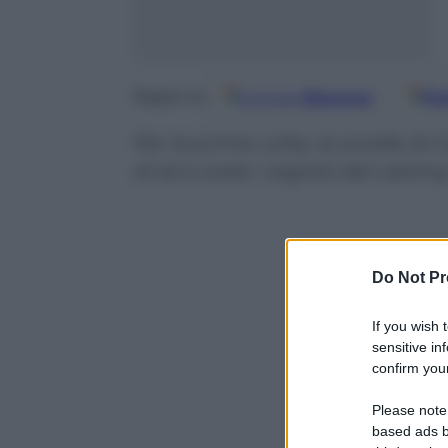
Google
Discover
Fo
Seguici su
Per la prima volta, la sorella di G
di sé e svela i segreti del casti
Do Not Pr
If you wish 
sensitive in
confirm your
Please note
based ads b