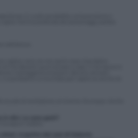
sperienza. Ci vuole sensibilità, comprensione e
capire l’anima profonda dei personaggi, parlare
e dell’attore.
n capisci, anzi, se non senti cosa c’era dietro
chi hai davanti, puoi tornare a casa. Il mio lavoro è
’attore maneggia le emozioni: devono arrivarti.
i, ci scambiamo un’occhiata per capire se anche lei
le scuole di recitazione, al cinema. Ovunque. Anche
in divi. Le sono grati?
 ha saputi vedere.
 attori. A partire dal cast di
Suburra
.