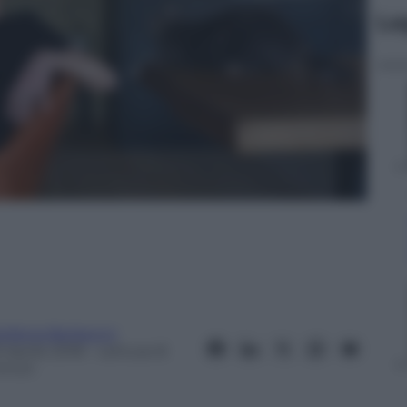
Le
tefania Berbenni
 Aprile 2018
– Lettura: 8
inuti