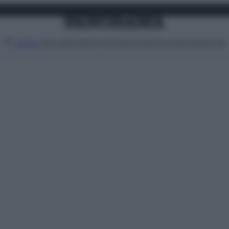
Attualità
Lifestyle
Moda
Video
Podcast
Abbonati
MENU