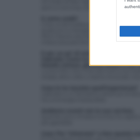
Gli chiesi di fare l’assistente. Mi disse di
authenti
però si convinse. Eravamo giovani… 28 e
E come andò?
C’era un’atmosfera di festa continua. Il v
qualcuno a mangiare e bere. Eravamo tutti
Però il lavoro era impegnativo. Arrivavo 
imboccava perché mi addormentavo 
E per un po’ di anni ha alternato casti
Gabriele:
Come te nessuno mai
, nel 
fratello minore, giovane attore
e sex 
L’unico film che ci ha visti tutti e tre i
strada, altre volte ci siamo incrociati, ma
Cosa le ha lasciato quell’esperienza?
Gabriele è un fantastico direttore di att
ha un’energia inesauribile.
Andiamo avanti con la sua carriera.
Quando sono rimasta incinta, ho capito 
più gestibile.
Cosa l’ha “chiamata” a fare questa sc
È il mio primo amore, più vicino a me.