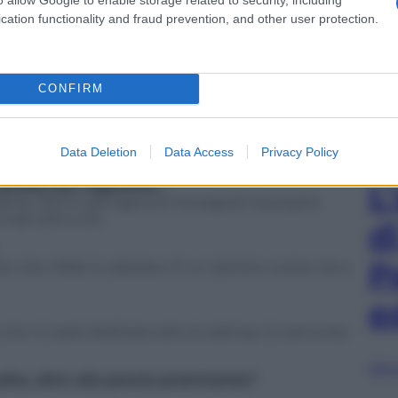
 no, si imbarazzava. Era il suo primo film. Alla fine
cation functionality and fraud prevention, and other user protection.
 26 anni
enerdì sera l’intera troupe si trovava a casa di
 entusiasti, tutti novelli e tutti pieni di energia.
CONFIRM
a casa stanchissima, l’allora mio fidanzato mi
mentre mangiavamo.
ng e assistente alla regia. Altra pellicola con
Data Deletion
Data Access
Privacy Policy
2000, il film del fratello maggiore che lanciò il
L
symbol per ragazzine…
nsieme. Da lì in poi ognuno ha seguito la propria
 mai tutti e tre.
d
P
ori, che infatti lo adorano. È un istintivo come me e
e
che mi sarei dedicata solo al casting. Un percorso
Sfog
elta, oltre alla pancia prominente?