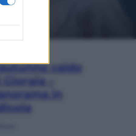
In Edicola
’autunno caldo
i Giorgia –
anorama in
dicola
lia ora