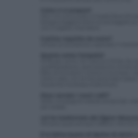
Come ci si prepara?
Non c’è una scuola, si impara facendo e
bisogna leggere bene la sceneggiatura, 
con il regista, intendersi.
Il primo requisito da avere?
Amare la recitazione, esplorare il mestier
Quanto conta l’empatia?
Al 99 per cento. Se manca, è finita. Se no
quell’esitazione, quel presunto errore di 
fatto di intuizioni, consce e inconsce. L
Certe volte, con la mia socia Sara Casan
ha sentito la stessa onda d’urto.
Dove cercate i nuovi volti?
Nelle compagnie teatrali amatoriali, nel
per strada.
Lei ha trasformato dei Signor Nessuno 
Rimane quasi sempre l’affetto. Perché li
È la fatina buona di decine di attrici e