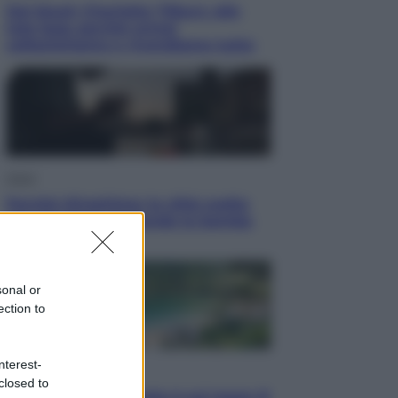
Dal blush Charlotte Tilbury alle
tote bag: perché ormai
collezioniamo e rivendiamo tutto
Esteri
Perché Hiroshima: la città scelta
per mostrare al mondo la bomba
atomica
sonal or
ection to
nterest-
Viaggi
closed to
La Thailandia segreta è sul mare: 8