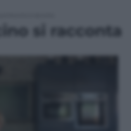
ura Muccino si racconta
ino si racconta