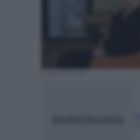
Nadia Shira Cohen
S
23
m