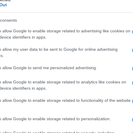
a sorella di mezzo?
Out
“forti personalità”…Ma gli artisti lo sono tutti. Io
, né di essere famosa.
consents
a ad altri che riceveranno gli applausi
…
o allow Google to enable storage related to advertising like cookies on
fuoco sta nel processo, non nel risultato. Nel cinema
evice identifiers in apps.
i ritorna. Se ci si attacca alla fama è finita.
o allow my user data to be sent to Google for online advertising
e la faccia giusta?”.
s.
to allow Google to send me personalized advertising.
mprovvisa.
o allow Google to enable storage related to analytics like cookies on
Trapani, quello che si dice “un nome”. Pranzavamo
evice identifiers in apps.
sistente.
o allow Google to enable storage related to functionality of the website
e, con Lilia ho lavorato quattro anni e non gratis.
o allow Google to enable storage related to personalization.
o fatto
.
o allow Google to enable storage related to security, including