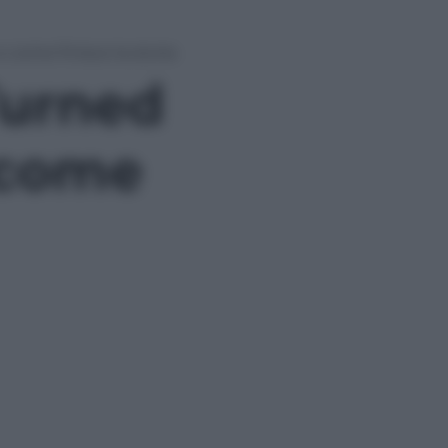
e come finisce la storia
Turned
e come