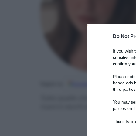
Do Not Pr
If you wish 
sensitive in
confirm your
Please note
based ads b
Google
Discover
Fo
Seguici su
third parties
Tutto quello che succede nel fi
You may sepa
nuovi e vecchi amori.
parties on t
This informa
Participants