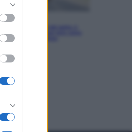
er and store
to grant or
ed purposes
Viaggi
Giornata mondiale del gatto, è
boom di vacanze con loro: come
viaggiare senza stress