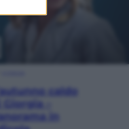
In Edicola
’autunno caldo
i Giorgia –
anorama in
dicola