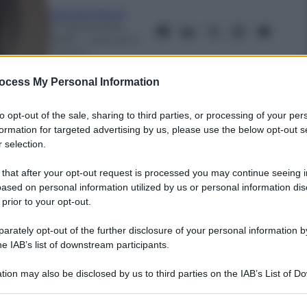
Mariella Baroli
17 Settembre
2025
– Lettura: 3
minuti
ocess My Personal Information
to opt-out of the sale, sharing to third parties, or processing of your per
formation for targeted advertising by us, please use the below opt-out s
 selection.
 that after your opt-out request is processed you may continue seeing i
ased on personal information utilized by us or personal information dis
nti preferite
 prior to your opt-out.
nale di «The Summer I Turned Pretty», tra
rately opt-out of the further disclosure of your personal information by
he IAB’s list of downstream participants.
tion may also be disclosed by us to third parties on the IAB’s List of 
 that may further disclose it to other third parties.