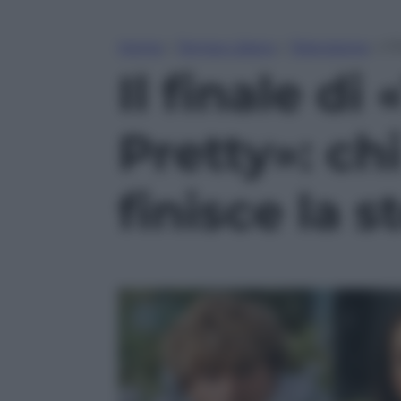
Home
»
Tempo Libero
»
Televisione
»
Il
Il finale d
Pretty»: ch
finisce la s