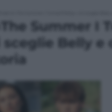
 finale di «The Summer I Turned Pretty»: chi sceglie Belly 
i «The Summer I 
i sceglie Belly 
toria