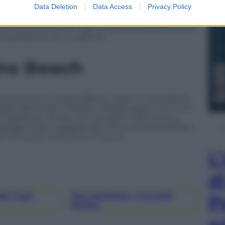
Data Deletion
Data Access
Privacy Policy
dando il via a una storia romantica stabile e piena
ece, restano single, ma in modo sereno: ognuno di
tra sulla felicità dei figli, trovando soddisfazione e
a la pressione di un partner.
ins Beach
nuovamente a Cousins Beach, dopo un periodo di
a trascorrere il Natale a Parigi, segno che il loro
i. Sebbene il finale non includa il matrimonio,
saggio ai fan, suggerendo che la storia potrebbe
 ritrovarsi a Cousins in futuro.
L
d
Nei Tuoi
The Summer I Turned
P
, 
Pretty
e