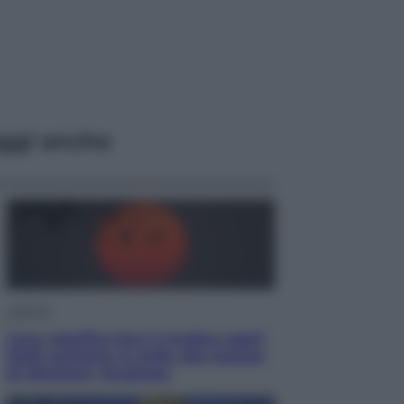
ggi anche
Lifestyle
Cosa significa fare il medico oggi?
Dalle proteste in India alla lezione
di Abraham Verghese