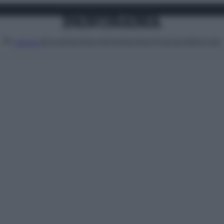
Attualità
Lifestyle
Moda
Video
Podcast
Abbonati
MENU