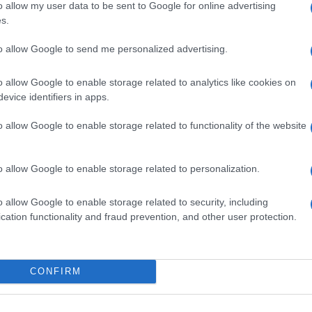
 dalla famiglia e da Cousins Beach, Belly riceve
o allow my user data to be sent to Google for online advertising
o prima del suo ventiduesimo compleanno. All’inizio
s.
lo per la città, mostrando i suoi luoghi preferiti.
e Conrad cominciano a riaprire il dialogo,
to allow Google to send me personalized advertising.
 e sui sentimenti rimasti sospesi dall’ultimo
o allow Google to enable storage related to analytics like cookies on
a città, ricordano i momenti belli e quelli
evice identifiers in apps.
danza improvvisata lungo la Senna diventa il
 dell’amore. Quella notte, per la prima volta dopo
o allow Google to enable storage related to functionality of the website
o un’intimità profonda, riscoprendo la forza del
icorda a Belly che ora la sua vita lo lega «per
timori e dubbi: teme che il loro amore possa essere
o allow Google to enable storage related to personalization.
i Conrad, Susannah, e non dai loro sentimenti
 Conrad, Belly fatica ad accettare fino all’ultimo
 trovarlo prima che prenda il treno per Bruxelles:
o allow Google to enable storage related to security, including
la dichiarazione reciproca di amore.
cation functionality and fraud prevention, and other user protection.
i altri personaggi
CONFIRM
proco e decidono di trasferirsi insieme a San
ella loro vita lontano da Cousins. Denise e