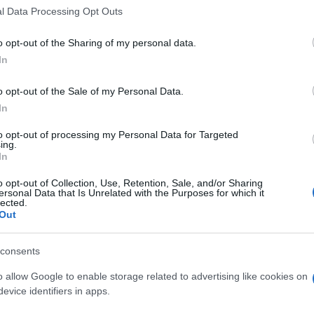
 that this website/app uses one or more Google services and may gath
l Data Processing Opt Outs
including but not limited to your visit or usage behaviour. You may click 
 to Google and its third-party tags to use your data for below specifi
o opt-out of the Sharing of my personal data.
ogle consent section.
In
o opt-out of the Sale of my Personal Data.
In
to opt-out of processing my Personal Data for Targeted
ing.
In
o opt-out of Collection, Use, Retention, Sale, and/or Sharing
reso la sua decisione: il suo cuore appartiene a
ersonal Data that Is Unrelated with the Purposes for which it
lected.
erie — disponibile in streaming su Amazon Prime
Out
n con i fratelli Conrad e Jeremiah Fisher trova la
spazio a nuove consapevolezze e ricordi indelebili.
consents
finale della serie
o allow Google to enable storage related to advertising like cookies on
evice identifiers in apps.