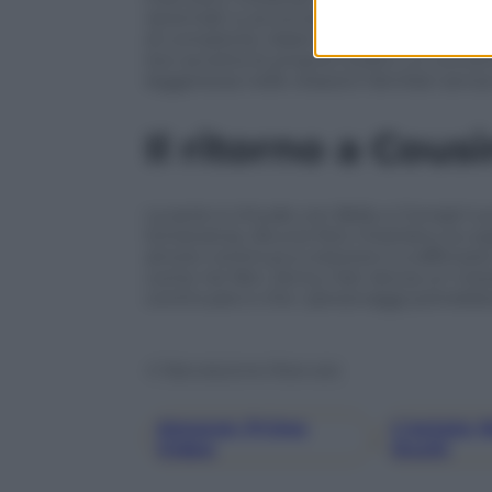
Jeremiah si avvicinano definitivamente, 
di complicità. Adam, Laurel e John, inv
loro accetta le proprie scelte e si concen
leggerezza nelle relazioni familiari senz
Il ritorno a Cous
La serie si chiude con Belly e Conrad 
lontananza. Alcune foto mostrano la coppi
amore continua a crescere e a rafforzars
come nei libri, Jenny Han lancia un mes
continuare e che i personaggi potrebbero
© Riproduzione Riservata
Amazon Prime
L’estate 
, 
Video
Occhi