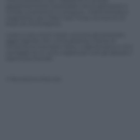
«hitchcockiano» per i tasselli di un puzzle
apparentemente impossibile che lo spettatore è
invitato (costretto?) a comporre. «Frammentata e
magnetica» per il New York Times, ha il punto di
forza nel minimalismo.
«Less is very much more» scrivono gli americani,
aggiungendo che «c’è la paranoia, il senso di
minaccia, le invenzioni visive, i colpi di scena, e c’è il
vantaggio di un unico regista per tutti gli episodi, il
talentuoso Esmail».
© Riproduzione Riservata