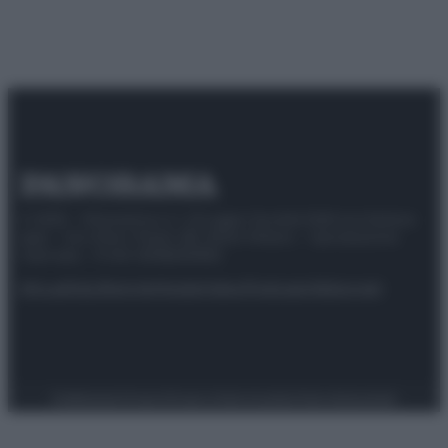
© 2025 – Panorama s.r.l. (Gruppo Società Editrice Italiana
spa) – Via Vittor Pisani 28, 20124 Milano – riproduzione
riservata – P.IVA 10518230965
Attualità
Lifestyle
Moda
Video
Podcast
Abbonati
Preferenze Privacy
Privacy Policy
Cookie Policy
Note legali