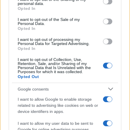
disclose it to other third parties.
personal data.
Opted In
Please note that this website/app uses one or more Google
services and may gather and store information including but
I want to opt-out of the Sale of my
Personal Data.
not limited to your visit or usage behaviour. You may click to
Opted In
grant or deny consent to Google and its third-party tags to
use your data for below specified purposes in below Google
I want to opt-out of processing my
consent section.
Personal Data for Targeted Advertising.
Opted In
I want to opt-out of Collection, Use,
Retention, Sale, and/or Sharing of my
Personal Data that Is Unrelated with the
Purposes for which it was collected.
Opted Out
Google consents
I want to allow Google to enable storage
related to advertising like cookies on web or
device identifiers in apps.
I want to allow my user data to be sent to
Google for online advertising purposes.