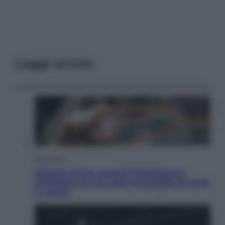
Leggi anche
Economia
Materie prime: perché l’Intelligenza
Artificiale ha una sete insaziabile di rame
e uranio