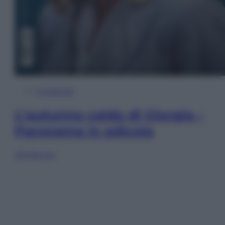
In Edicola
L’autunno caldo di Giorgia –
Panorama in edicola
Sfoglia ora