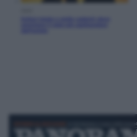
Viaggi
Eclissi totale e stelle cadenti: dove
ammirare il cielo più spettacolare
dell’estate