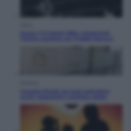
Musica
Queen: il 9 agosto 1986 a Knebworth
l’ultimo concerto con Freddie Mercury
Economia
Cassetto fiscale: ora puoi controllare
avvisi, pagamenti e pratiche online