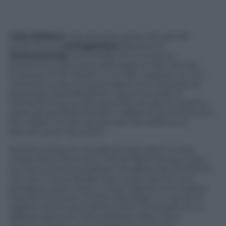
Julia Roberts
, star di primo piano del grande
schermo, è la
protagonista
assoluta di
Homecoming
, serie thriller di cui è anche
produttrice esecutiva. Alla regia c’è Sam Esmail
(creatore di Mr. Robot) e nei dieci episodi, di circa
mezz’ora, la diva cinquantaduenne interpreta la
psicologa Heidi Bergman, figura centrale di
Homecoming, struttura privata situata in qualche
parte ignota della Florida e adibita al reinserimento
dei militari tornati dal servizio che soffrono di
disturbi post-traumatici.
Homecoming ha una genesi peculiare: la serie
creata da Eli Horowitz e Micah Bloomberg si basa
sul loro omonimo podcast. Ad affiancare la Roberts
nel cast ci sono Bobby Cannavale (Vynil), il suo
ambiguo supervisore, e Sissy Spacek (sua madre).
Piacerà a chi ama i thriller psicologici e i cambi di
registro (tocca due distinti archi temporali che si
differenziano per stile): definito dalla critica