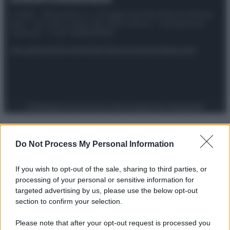
© 2025 – Panorama s.r.l. (Gruppo Società Editrice Italiana
spa) – Via Vittor Pisani 28, 20124 Milano – riproduzione
riservata – P.IVA 10518230965
Attualità
Lifestyle
Moda
Video
Podcast
Abbonati
Preferenze Privacy
Privacy Policy
Cookie Policy
Note legali
Do Not Process My Personal Information
If you wish to opt-out of the sale, sharing to third parties, or
processing of your personal or sensitive information for
targeted advertising by us, please use the below opt-out
section to confirm your selection.
Please note that after your opt-out request is processed you