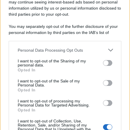
may continue seeing interest-based ads based on personal
information utilized by us or personal information disclosed to
third parties prior to your opt-out.
You may separately opt-out of the further disclosure of your
personal information by third parties on the IAB’s list of
downstream participants.
Personal Data Processing Opt Outs
This information may also be disclosed by us to third parties
on the IAB’s List of Downstream Participants that may further
I want to opt-out of the Sharing of my
disclose it to other third parties.
personal data.
Opted In
Please note that this website/app uses one or more Google
services and may gather and store information including but
I want to opt-out of the Sale of my
Personal Data.
not limited to your visit or usage behaviour. You may click to
Opted In
grant or deny consent to Google and its third-party tags to
use your data for below specified purposes in below Google
I want to opt-out of processing my
consent section.
Personal Data for Targeted Advertising.
Opted In
I want to opt-out of Collection, Use,
Retention, Sale, and/or Sharing of my
Personal Data that Is Unrelated with the