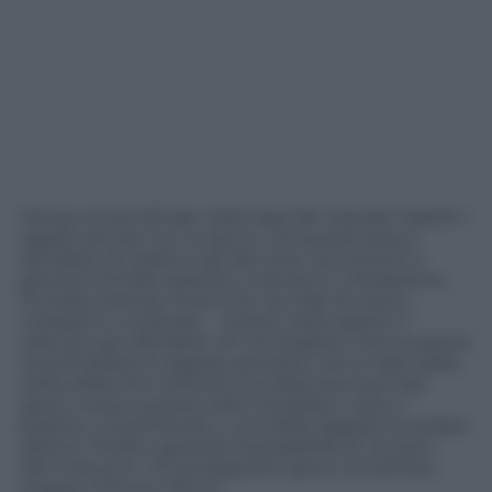
Tempo di semifinale nella Casa del
Grande Fratello
. I
ragazzi ancora non lo sanno, ma questa sera si
deciderà chi saranno gli altri due concorrenti a
giocarsi la finale assieme a Giovanni e Modestina.
Puntata intensa, insomma, tra colpi di scena,
rivelazioni e sorprese. Intanto resta aperto il
televoto per decidere chi tra Angela e Chicca sarà la
terza finalista: le ragazze pensano che si tratti della
solita sfida che metterà una delle due fuori dal
gioco, invece questa volta il pubblico vota in
positivo consentendo a una delle ragazze di andare
dritta in finale e giocarsi la possibilità di vincere i
250 mila euro. Chi proseguirà il gioco tra Samba,
Angela, Chicca e Mirco?