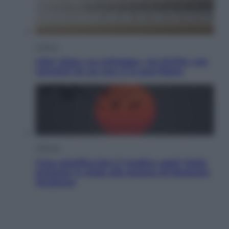
Cultura
Libri: dopo «Le schegge», tre thriller con
narratori di cui non ci si può fidare
Lifestyle
Cosa significa fare il medico oggi? Dalle
proteste in India alla lezione di Abraham
Verghese