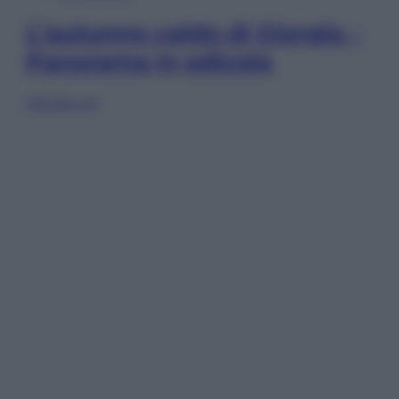
L’autunno caldo di Giorgia –
Panorama in edicola
Sfoglia ora