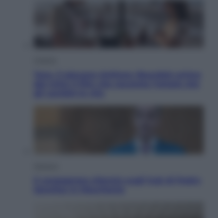
Cinema
Tony, il giovane Anthony Bourdain prima
del mito: il film che racconta l’estate che
gli cambiò la vita
Opinioni
Il vergognoso silenzio sugli hub di Pedro
Sanchez in Mauritania