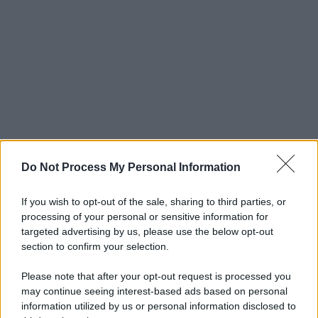
Do Not Process My Personal Information
If you wish to opt-out of the sale, sharing to third parties, or
processing of your personal or sensitive information for
targeted advertising by us, please use the below opt-out
section to confirm your selection.
Please note that after your opt-out request is processed you
may continue seeing interest-based ads based on personal
information utilized by us or personal information disclosed to