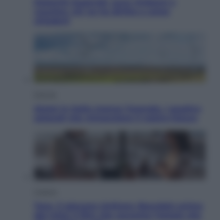
Dolomiti Superski, ecco rimborsi e
voucher: chi ne ha diritto e come
chiederli
Energia
Aiuto! in Italia manca l’energia. I quattro
ostacoli che minacciano il nostro futuro
Cinema
Tony, il giovane Anthony Bourdain prima
del mito: il film che racconta l’estate che