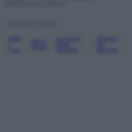
definitivamente perduta.
© Riproduzione Riservata
Affar
La Ruota
Stefano
Gerry
I
, 
, 
Della
, 
De
Scotti
Tuoi
Fortuna
Martino