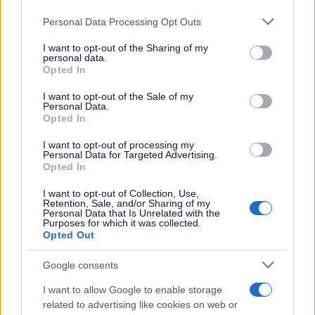
Personal Data Processing Opt Outs
This information may also be disclosed by us to third parties
on the IAB’s List of Downstream Participants that may further
I want to opt-out of the Sharing of my
disclose it to other third parties.
personal data.
Opted In
Please note that this website/app uses one or more Google
services and may gather and store information including but
I want to opt-out of the Sale of my
Personal Data.
not limited to your visit or usage behaviour. You may click to
Opted In
grant or deny consent to Google and its third-party tags to
use your data for below specified purposes in below Google
I want to opt-out of processing my
consent section.
Personal Data for Targeted Advertising.
Opted In
I want to opt-out of Collection, Use,
Retention, Sale, and/or Sharing of my
Personal Data that Is Unrelated with the
Purposes for which it was collected.
Opted Out
Google consents
I want to allow Google to enable storage
related to advertising like cookies on web or