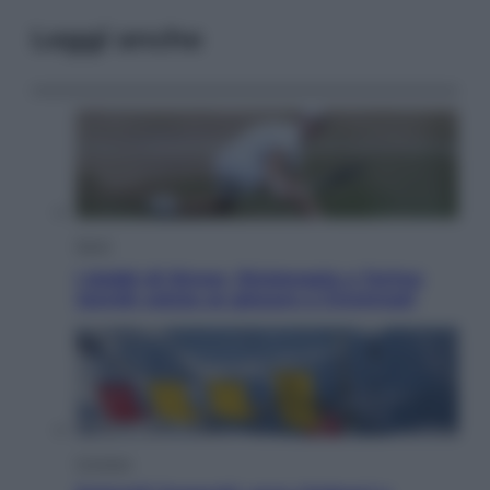
Leggi anche
Sport
I dubbi di Sinner, fisioterapia a Torino:
Jannik valuta se giocare a Cincinnati
Cronaca