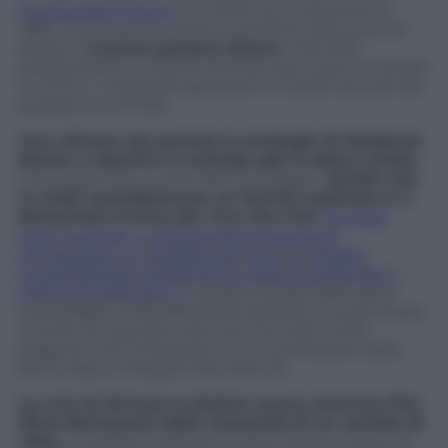
Ruota della Fortuna
, ha inflitto al conduttore di
Affari Tuoi
la prima, storica sconfitta nello scontro
diretto.
I numeri parlano chiaro:
4.514.000
telespettatori e il 24,2% di share per il quiz di Canale
5, contro i 4.222.000 spettatori e il 22,6% raccolti dal
programma di Rai1.
Una vittoria che premia la strategia di Mediaset,
decisa a ripartire in anticipo già in piena estate.
Una scelta che, a conti fatti, ha pagato.
Quello che
in molti consideravano un format superato si è
dimostrato invece più vivo che mai:
puntata
dopo puntata,
La Ruota della Fortuna
ha
conquistato un pubblico sempre più fedele,
consolidandosi stabilmente sopra la soglia dei 4
milioni di spettatori.
E proprio questa abitudine
consolidata, unita alla partenza sprint, ha permesso
a Scotti di superare colui che, fino alla scorsa
stagione, era considerato il re incontrastato della
fascia dopo il telegiornale delle 20.
La crisi di
Striscia la Notizia
aveva convinto Pier
Silvio Berlusconi della necessità di un cambio di
rotta.
La scelta è caduta su Gerry Scotti, l’uomo di