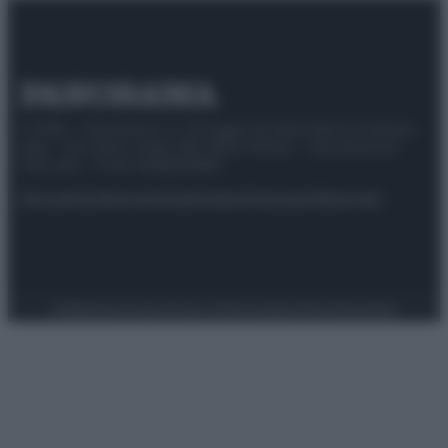
© 2025 – Panorama s.r.l. (Gruppo Società Editrice Italiana
spa) – Via Vittor Pisani 28, 20124 Milano – riproduzione
riservata – P.IVA 10518230965
Attualità
Lifestyle
Moda
Video
Podcast
Abbonati
Preferenze Privacy
Privacy Policy
Cookie Policy
Note legali