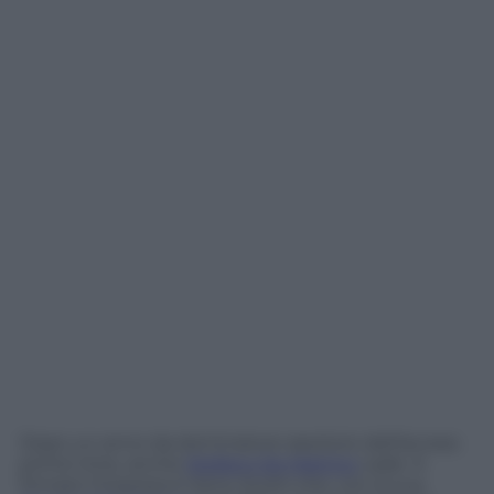
Dopo un anno da dominatore assoluto dell’access
prime time, anche
Stefano De Martino
cade. A
firmare l’impresa è Gerry Scotti che, con la sua