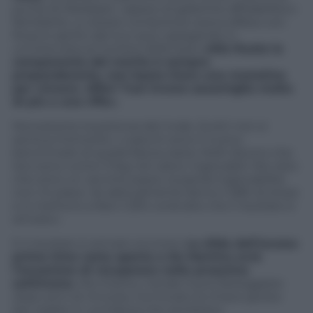
punta di Mediaset, capace di garantire affidabilità e
familiarità. Lo stesso conduttore aveva difeso con
forza lo spirito del suo quiz, spiegando in
un’intervista al Corriere della Sera:
«Alla Ruota la
componente del merito è sempre
preponderante, non basta tirare una monetina
per vincere. Affari Tuoi invece assomiglia molto
di più a una riffa».
Nonostante la potenza del rivale, Scotti non si
sentiva intimorito: «I pacchi sono il nuovo
benchmark di quella fascia oraria. Molti dicono che
loro sono come il Psg nel calcio: ingiocabili. Ma visto
che sono un vecchio pazzo, la parola ingiocabilità
non mi piace. Se abitualmente fanno il 28% di share
e si mettono a fare il 25% vorrà dire che il risultato è
arrivato».
E il risultato è arrivato eccome.
La sfida dell’access
prime time resta aperta e De Martino avrà
l’occasione di recuperare nelle prossime
settimane.
Ma intanto, Canale 5 può festeggiare:
dopo anni di rincorse, ha trovato la chiave giusta
per risalire in una fascia che sembrava