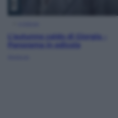
In Edicola
L’autunno caldo di Giorgia –
Panorama in edicola
Sfoglia ora