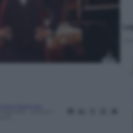
Le
ugenio Spagnuolo
Luglio 2014
– Lettura: 2
inuti