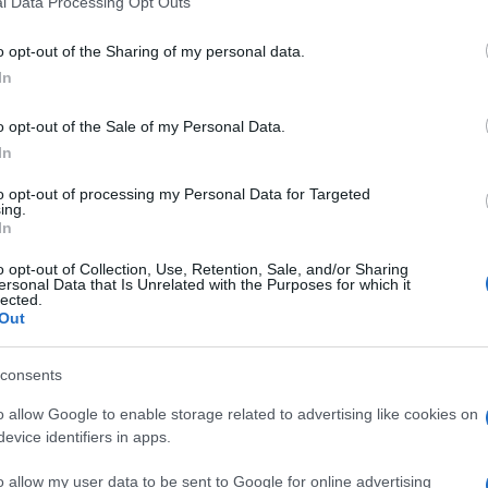
l Data Processing Opt Outs
including but not limited to your visit or usage behaviour. You may click 
 to Google and its third-party tags to use your data for below specifi
o opt-out of the Sharing of my personal data.
ogle consent section.
In
 del Doctor Who”: più o meno il senso dell’appello
o opt-out of the Sale of my Personal Data.
lare serie di fantascienza, è questo. Un appello
In
lle sceneggiature dei nuovi episodi, finite
to opt-out of processing my Personal Data for Targeted
ing.
 indagando su un problema di sicurezza attorno
In
 che alcune bozze sono state inavvertitamente
ffusa dall’emittente inglese. “Siamo profondamente
o opt-out of Collection, Use, Retention, Sale, and/or Sharing
cusiamo con tutti i fan dello show, BBC, il cast e la
ersonal Data that Is Unrelated with the Purposes for which it
lected.
la serie”.
Out
se entrato in possesso di tutto il materiale e i
l resto del pubblico affinché tutti possano godere
consents
sere fatto quando andrà in onda.
Sappiamo fin
sono i migliori del mondo
e li ringraziamo per la
o allow Google to enable storage related to advertising like cookies on
angente”.
evice identifiers in apps.
quelli dei primi episodi che caratterizzano la
o allow my user data to be sent to Google for online advertising
ho interpretato da
Peter Capaldi
. Per ora si sa che