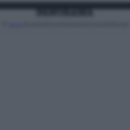
Attualità
Lifestyle
Moda
Video
Podcast
Abbonati
MENU