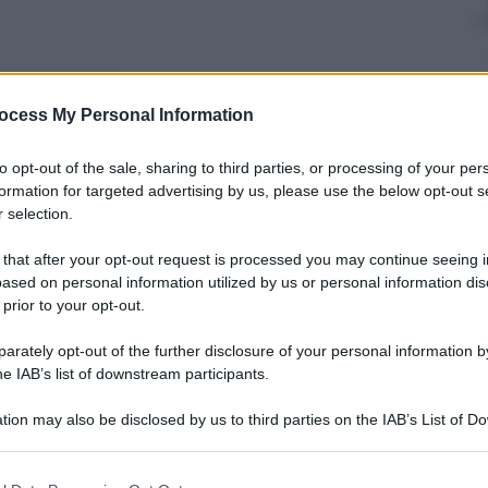
nti preferite
ocess My Personal Information
ttesissima ottava serie del Doctor Who
to opt-out of the sale, sharing to third parties, or processing of your per
e. E l’emittente britannica prega i fans
formation for targeted advertising by us, please use the below opt-out s
ponsabile del mega-spolier?
 selection.
 that after your opt-out request is processed you may continue seeing i
ased on personal information utilized by us or personal information dis
 prior to your opt-out.
rately opt-out of the further disclosure of your personal information by
he IAB’s list of downstream participants.
tion may also be disclosed by us to third parties on the IAB’s List of 
 that may further disclose it to other third parties.
 that this website/app uses one or more Google services and may gath