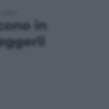
n leggerli
scono in
leggerli