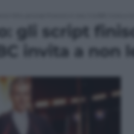
ctor Who: gli script finiscono in rete. E la BBC invita a no
 gli script fini
BBC invita a non 