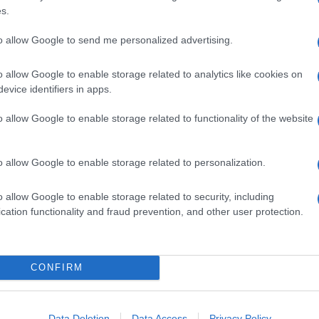
mi di BBC Worldwide, a cui erano stati forniti per i
s.
o. Uno degli autori principali dello show,
Mark
tter: “Le persone – ha scritto – trascorrono tutto il
to allow Google to send me personalized advertising.
ri arrivano e le distruggono …”.
o allow Google to enable storage related to analytics like cookies on
“dottore”: riusciranno a resistere e non leggere gli
evice identifiers in apps.
m e siti tematici? In fondo alla messa in onda della
rtenza è programmata per il 23 agosto.
o allow Google to enable storage related to functionality of the website
o allow Google to enable storage related to personalization.
o allow Google to enable storage related to security, including
cation functionality and fraud prevention, and other user protection.
CONFIRM
Data Deletion
Data Access
Privacy Policy