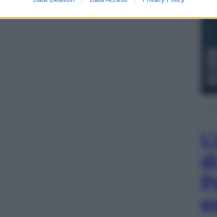
L
d
P
e