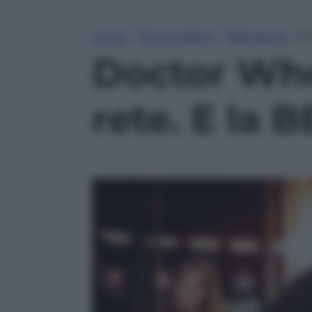
Home
»
Tempo Libero
»
Televisione
»
Do
Doctor Who:
rete. E la 