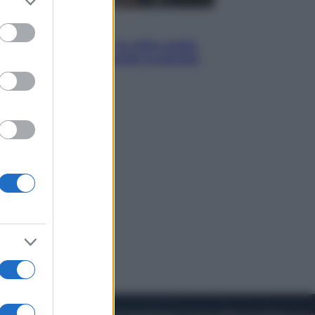
to grant or
ed purposes
Esteri
Perché Hiroshima: la città scelta
per mostrare al mondo la bomba
atomica