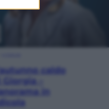
In Edicola
’autunno caldo
i Giorgia –
anorama in
dicola