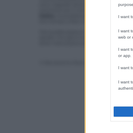
sono trapelati attraverso l’ufficio di Mia
purpose
sottotitoli per il mercato latinoamerican
Gatiss
, ha pubblicato il suo sfogo su Twi
I want 
loro tempo a fare cose belle e poi gli alt
I want t
Ora la palla passa ai milioni di fans del 
web or d
spoiler che già si trovano online su foru
serie manca poco più di un mese: la pa
I want t
or app.
© Riproduzione Riservata
I want t
I want t
authenti