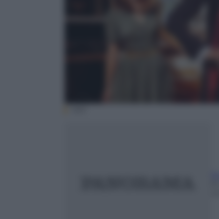
BBC
E
8 
m