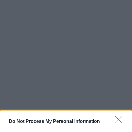
Do Not Process My Personal Information