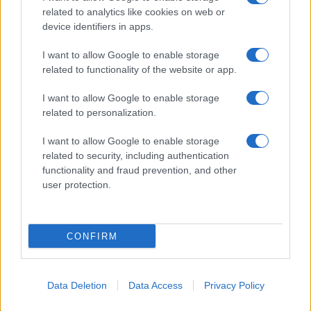
related to analytics like cookies on web or
device identifiers in apps.
I want to allow Google to enable storage
related to functionality of the website or app.
I want to allow Google to enable storage
related to personalization.
I want to allow Google to enable storage
related to security, including authentication
functionality and fraud prevention, and other
user protection.
CONFIRM
Data Deletion
Data Access
Privacy Policy