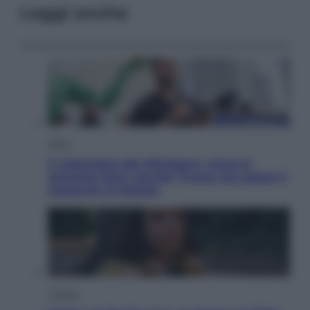
Leggi anche
Esteri
Il «Mamdani del Michigan» vince le
primarie dem: perché Trump ora sogna il
colpaccio al Senato
Cinema