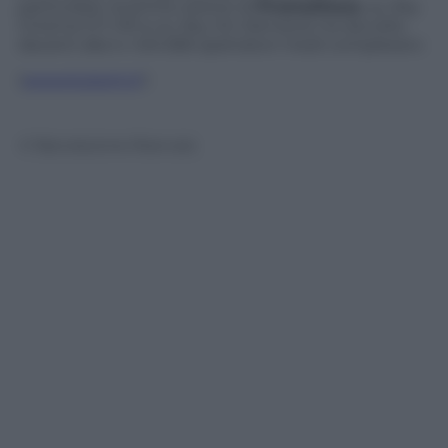
particolare, la prima visione di
Prometheus
, su Sky
Cinema 1/+1 HD e su Sky On Demand, ha raccolto
davanti alla tv 434.566 spettatori medi complessivi.
(
www.tvzoom.it
)
© Riproduzione Riservata