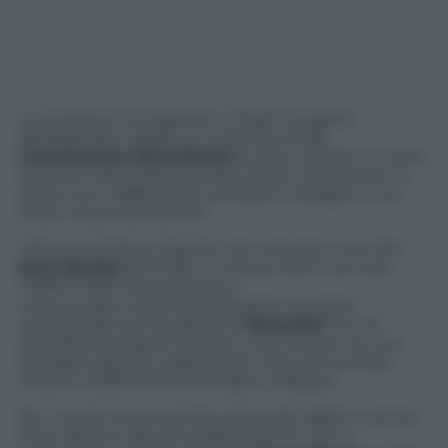
Lo si poteva immaginare e infatti la replica
dell’episodio
Il gatto e il cardellino
de
Il
Commissario Montalbano
su Rai 1, andato in onda
la prima volta il 18 novembre 2002, ha stravinto la
serata con 4,988 milioni di italiani collegati e uno
share medio del 26,46%.
I 60 anni di Nanni Moretti non trainano il suo film
Ecce Bombo
del 1978, in onda su Rai 3 con solo
l’1,89% e 363 mila spettatori.
L’annunciata morte di Stephanie Forrester
nell’episodio pomeridiano di
Beautiful
non fa
decollare la soap di Canale 5, che rimane nei suoi
standard abituali, registrando il 20,44% di share
medio e 3,059 milioni di italiani collegati.
Per i canali cinema di Sky, share del 3,82% in prime
time, davanti alle generaliste Rai 3 e La7. In