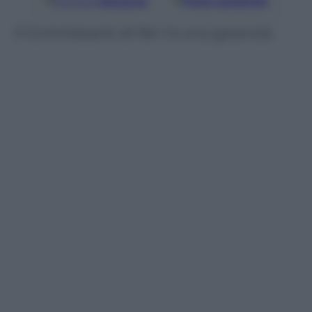
Google
Discover
Fonti preferite
Il Commissario di Rai 1 è una garanzia