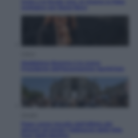
Greta e le favole vere, al cinema la fiaba
ecologica con Raoul Bova
Cultura
Maddalena Bumma è la nuova
Presidente dell’Associazione ApritiCielo
Attualità
Papa Leone travolto dall’affetto dei
giovani ad Assisi: l’abbraccio della folla
fuori dalla Basilica