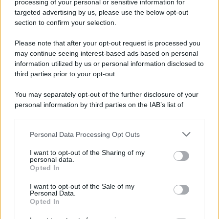
processing of your personal or sensitive information for
targeted advertising by us, please use the below opt-out
section to confirm your selection.
Please note that after your opt-out request is processed you
may continue seeing interest-based ads based on personal
information utilized by us or personal information disclosed to
third parties prior to your opt-out.
You may separately opt-out of the further disclosure of your
personal information by third parties on the IAB’s list of
downstream participants.
Personal Data Processing Opt Outs
This information may also be disclosed by us to third parties
on the IAB’s List of Downstream Participants that may further
I want to opt-out of the Sharing of my
disclose it to other third parties.
personal data.
Opted In
Please note that this website/app uses one or more Google
services and may gather and store information including but
I want to opt-out of the Sale of my
Personal Data.
not limited to your visit or usage behaviour. You may click to
Opted In
grant or deny consent to Google and its third-party tags to
use your data for below specified purposes in below Google