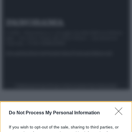
© 2025 – Panorama s.r.l. (Gruppo Società Editrice Italiana
spa) – Via Vittor Pisani 28, 20124 Milano – riproduzione
riservata – P.IVA 10518230965
Attualità
Lifestyle
Moda
Video
Podcast
Abbonati
Preferenze Privacy
Privacy Policy
Cookie Policy
Note legali
Do Not Process My Personal Information
If you wish to opt-out of the sale, sharing to third parties, or