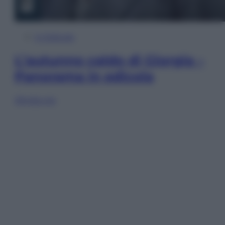
In Edicola
L’autunno caldo di Giorgia –
Panorama in edicola
Sfoglia ora