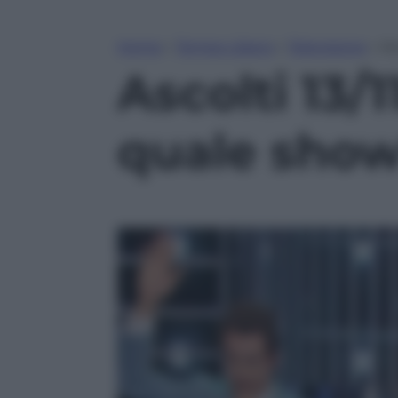
Home
»
Tempo Libero
»
Televisione
»
As
Ascolti 13/1
quale sho