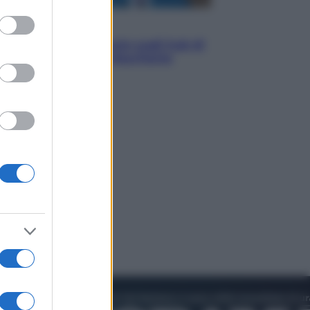
to grant or
ed purposes
Opinioni
Il vergognoso silenzio sugli hub di
Pedro Sanchez in Mauritania