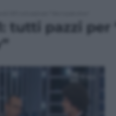
colti 13/11: tutti pazzi per “Tale e quale show”
1: tutti pazzi per
w”