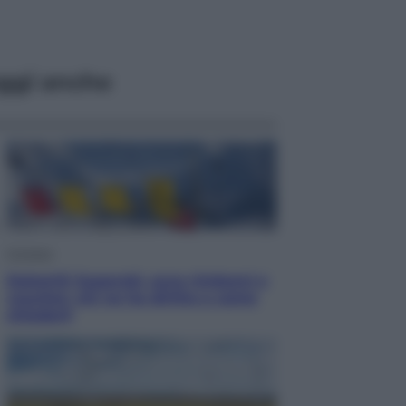
ggi anche
Cronaca
Dolomiti Superski, ecco rimborsi e
voucher: chi ne ha diritto e come
chiederli