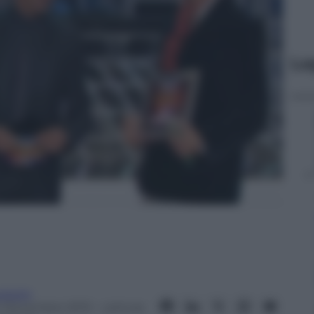
Le
vzoom
4 Novembre 2013
– Lettura: