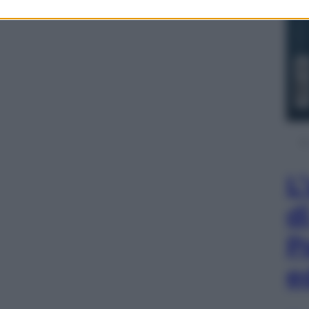
L
d
P
e