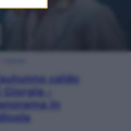
In Edicola
’autunno caldo
i Giorgia –
anorama in
dicola