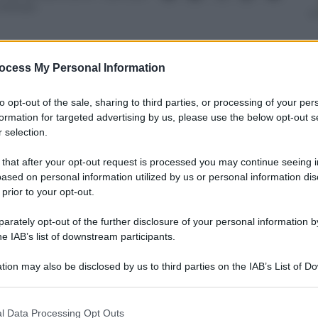
 minuti
ocess My Personal Information
to opt-out of the sale, sharing to third parties, or processing of your per
nti preferite
formation for targeted advertising by us, please use the below opt-out s
 selection.
e la serata
 that after your opt-out request is processed you may continue seeing i
ased on personal information utilized by us or personal information dis
 prior to your opt-out.
rately opt-out of the further disclosure of your personal information by
he IAB’s list of downstream participants.
tion may also be disclosed by us to third parties on the IAB’s List of 
 that may further disclose it to other third parties.
 that this website/app uses one or more Google services and may gath
l Data Processing Opt Outs