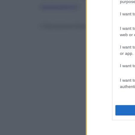
purpose
(
www.tvzoom.it
)
I want 
© Riproduzione Riservata
I want t
web or d
I want t
or app.
I want t
I want t
authenti