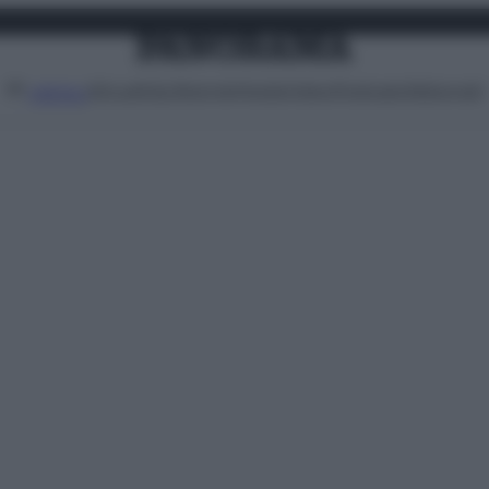
Attualità
Lifestyle
Moda
Video
Podcast
Abbonati
MENU