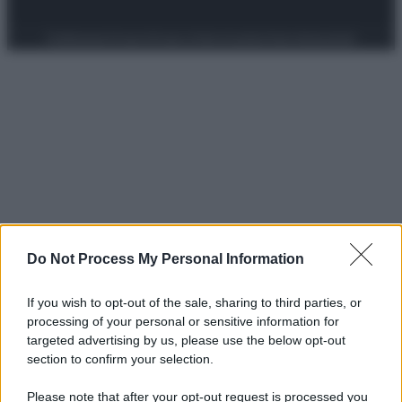
Preferenze Privacy
Privacy Policy
Cookie Policy
Note legali
Do Not Process My Personal Information
If you wish to opt-out of the sale, sharing to third parties, or
processing of your personal or sensitive information for
targeted advertising by us, please use the below opt-out
section to confirm your selection.
Please note that after your opt-out request is processed you