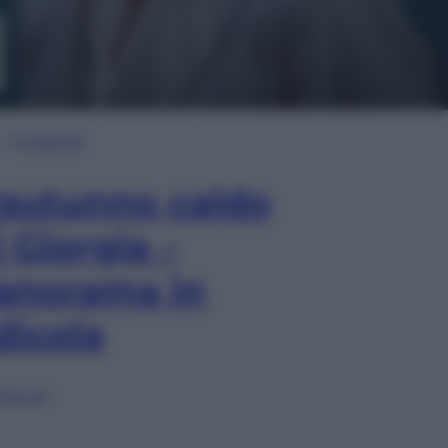
In Edicola
’autunno caldo
i Giorgia –
anorama in
dicola
lia ora