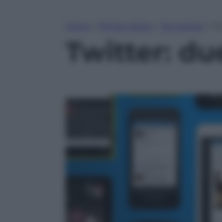
Home
»
Tempo Libero
»
Tecnologia
»
Tw
Twitter: du