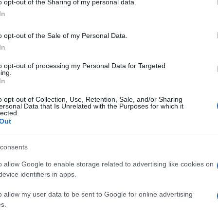
o opt-out of the Sharing of my personal data.
ogle consent section.
i una presa di posizione netta da parte del
In
meno cercare di arginare una volta per tutte le
ura. A rispondere ci aveva pensato lo stesso
o opt-out of the Sale of my Personal Data.
asciato sfuggire l’arrivo di un
nuovo sistema di
ti avrebbero digitato più della password per
In
to opt-out of processing my Personal Data for Targeted
microblog si avvicina a quelle piattaforme, come
ing.
a doppia verifica come ulteriore forma di sicurezza
In
on
introdotto da Twitter funziona allo stesso modo
gna andare nelle impostazioni
del
pannello
o opt-out of Collection, Use, Retention, Sale, and/or Sharing
ersonal Data that Is Unrelated with the Purposes for which it
 e mettere la spunta alla voce “Sicurezza Account”
lected.
so
. In questo modo ogni volta che ci si disconnette
Out
tale, Twitter invierà al numero di cellulare inserito
 aver digitato nome utente e password. Nota:
 la piattaforma ci ha risposto che “
non esiste
consents
atore
“. C’è da capire se è un problema temporaneo
atori internazionali per l’invio di sms.
o allow Google to enable storage related to advertising like cookies on
evice identifiers in apps.
o allow my user data to be sent to Google for online advertising
llegate a Twitter. “
Se c’è bisogno di accedere
s.
 app, e avete un errore, andate nella pagina delle
 generare un password temporanea e autorizzare