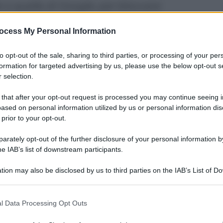
le a quella di Google, per bloccare
non autorizzati
ocess My Personal Information
to opt-out of the sale, sharing to third parties, or processing of your per
formation for targeted advertising by us, please use the below opt-out s
 selection.
 that after your opt-out request is processed you may continue seeing i
ased on personal information utilized by us or personal information dis
 prior to your opt-out.
rately opt-out of the further disclosure of your personal information by
he IAB’s list of downstream participants.
tion may also be disclosed by us to third parties on the IAB’s List of 
 that may further disclose it to other third parties.
 that this website/app uses one or more Google services and may gath
l Data Processing Opt Outs
ing del
Syrian Electronic Army
ai danni
including but not limited to your visit or usage behaviour. You may click 
ess
prima e del
Guardian
poi, i maggiori media
 to Google and its third-party tags to use your data for below specifi
 allo scandalo non solo per quello che i siriani