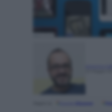
Antonino Caf
23 Maggio 20
Google
Discover
Fo
Seguici su