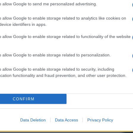
to allow Google to send me personalized advertising.
ter
. Il discorso sicurezza, almeno secondo gli
 livello superiore. Certo,
ragionando più
c’è da scegliere il male minore
. Da un lato
o allow Google to enable storage related to analytics like cookies on
 è sempre fatto, con la possibilità che hacker
evice identifiers in apps.
llo che vogliono, dall’altra il “
concedere
” alla
ale sul quale arriverà l’sms con il codice
o allow Google to enable storage related to functionality of the website
l profilo da una nuova postazione o quando ci
o allow Google to enable storage related to personalization.
o allow Google to enable storage related to security, including
cation functionality and fraud prevention, and other user protection.
CONFIRM
Data Deletion
Data Access
Privacy Policy