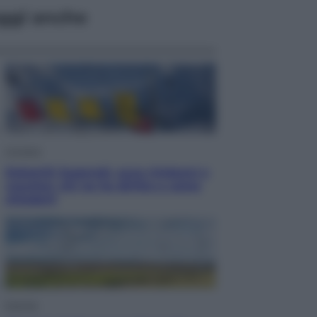
ggi anche
Cronaca
Dolomiti Superski, ecco rimborsi e
voucher: chi ne ha diritto e come
chiederli
Energia