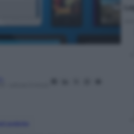
Le
fo
13
– Lettura: 3 minuti
nti preferite