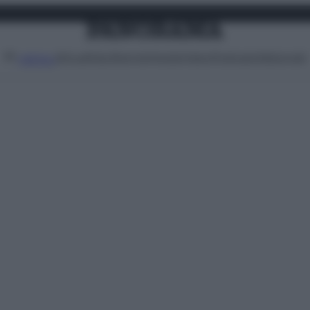
Attualità
Lifestyle
Moda
Video
Podcast
Abbonati
MENU