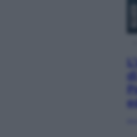
L
d
P
e
Sfog