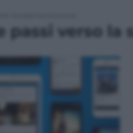
itter: due passi verso la sicurezza
e passi verso la 