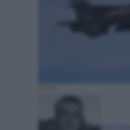
(Ansa)
Sergio Barlo