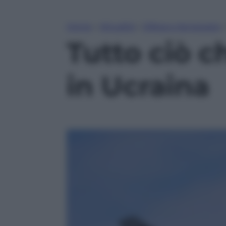
Home
»
Attualità
»
Difesa e Aerospazio
Tutto ciò c
in Ucraina