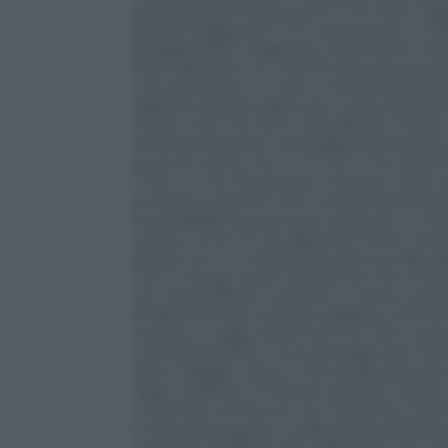
promessi all’Ucraina sono F-16 “Mlu” (ag
alla fine degli anni ’70 e potenziati a m
An/Apg-66V2 migliorato, sistema di navig
Normalmente un velivolo più piccolo è p
così semplice e ci sono una serie di fattor
rapporto spinta-peso per un’accelerazio
nota è che il Su-35 è considerato “super
sistema di spinta vettorabile (orienta l
su pochi aerei, tra cui l’F-22 e il Su-30Mk
F-16 e un Su-35 possano trovarsi nella con
avviene è perché una o entrambe le p
la possibilità tecnica per eseguire un a
caccia, come l’F-35, agiscano come cecc
preda con un missile aria-aria a lungo 
non è troppo tardi. Quindi ciò che conta 
con aerei alleati e quanto si riesce a es
di determinare quando sparare, mentre la
nemico. A oggi, anche se il Su-35 è sup
combattimento, ma purtroppo per l’Ucr
oltre il raggio visivo e nel duello aria-ar
Viper individui il Flanker perché il radar
chilometri anche se non è proprio l’ulti
è avanzato quanto i radar Aesa utilizzati 
modelli F-16 Block 70 e Block 72, che ut