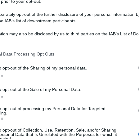
 prior to your opt-out.
rately opt-out of the further disclosure of your personal information by
he IAB’s list of downstream participants.
tion may also be disclosed by us to third parties on the IAB’s List of 
 that may further disclose it to other third parties.
 nelle prime missioni non si deve sapere, ma è
 sua prima collezione di jet da combattimento F-16,
 that this website/app uses one or more Google services and may gath
l Data Processing Opt Outs
ledì 31 luglio il ministro degli Esteri lituano e
including but not limited to your visit or usage behaviour. You may click 
collati mercoledì nel tardo pomeriggio dalla base
 to Google and its third-party tags to use your data for below specifi
o opt-out of the Sharing of my personal data.
 e atterrati in quella ucraina di Novyj Kalyniv, non
ogle consent section.
eutralizzati, e ovviamente la nuova destinazione è
In
po e, come abbiamo sempre scritto su questa
entrata in linea di volo con l’aviazione ucraina è la
o opt-out of the Sale of my Personal Data.
ruttori, poiché quelli ucraini hanno sempre e
In
oli completamente differenti, quelli di concezione
stanno quindi tenendo le bocche cucite, finanche
to opt-out of processing my Personal Data for Targeted
 l’Aviazione possa già utilizzarli per sortite
ing.
russi. A essere più precisa è stata l’agenzia
In
e e di altre 14 in arrivo entro l’estate, nonché
iano dell’addestramento sono state diverse nazioni,
o opt-out of Collection, Use, Retention, Sale, and/or Sharing
 Unito, Olanda e Danimarca, ma queste ultime sono
ersonal Data that Is Unrelated with the Purposes for which it
lected.