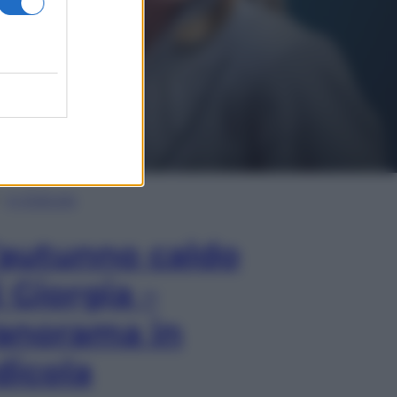
In Edicola
’autunno caldo
i Giorgia –
anorama in
dicola