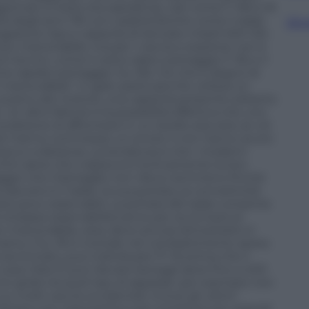
giornati a metà vita operativa), nati come F-16A e B
età degli anni ’90 con caratteristiche come il radar
Sfog
azione Gps e capacità di lanciare missili AIM-120.
iù manovrabile, ma per i caccia a reazione non è
i tecnici, come il carico alare (vantaggio F-16) e il
ne rapida (vantaggio: Su-35). Ciò che è degno di
 manovrabile”, in gran parte perché utilizza un
o scarico dei motori), una capacità presente soltanto
i. Un altro fattore è la possibilità effettiva che uno
dizione di affrontarsi in un duello aria-aria: se ciò
arti hanno commesso un errore o non hanno avuto
ttacco a distanza. La tendenza è che i moderni
hini aerei che colpiscono furtivamente la loro
raggio che il bersaglio non rileva nemmeno finché
davvero è il radar, la sua portata, la connettività
sere poco osservabili. La portata del radar consente
 bassa osservabilità serve per avvicinarsi al
er-manovrabile, esso deve ancora dimostrarlo in
aina, il Su-35 è mortale nel combattimento aereo
ia ravvicinato, può individuare l’F-16 prima che il
 russo Irbis-E può rilevare bersagli aerei fino a 400
mo grido tra quel tipo di apparati, per esempio non
su molti caccia occidentali, inclusi gli ultimi
ilizzano più trasmettitori per emettere più segnali