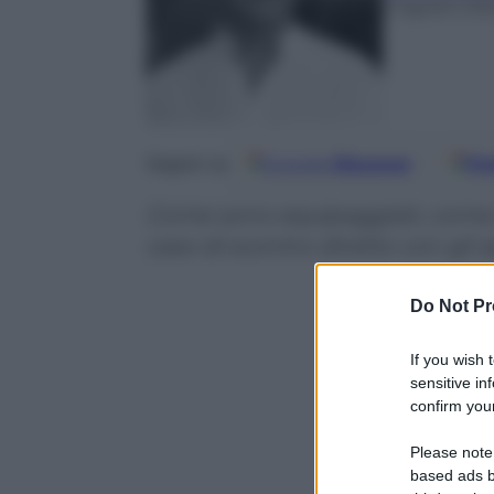
2 Agosto 20
Google
Discover
Fo
Seguici su
Come sono equipaggiati, come 
caso di scontro diretto con gli a
Do Not Pr
If you wish 
sensitive in
confirm your
Please note
based ads b