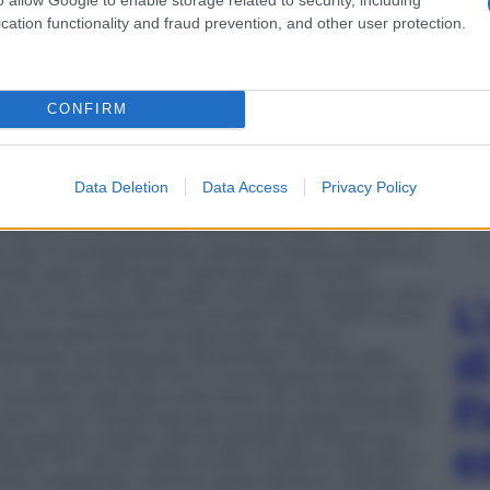
ltre a pod per disturbare i radar e identificare
di precisione. Il suo armamento esatto nelle mani
cation functionality and fraud prevention, and other user protection.
i gli Stati Uniti e l’Europa hanno deciso di inviare,
raggio AIM-120 e a quelli per la ricerca di calore
e plananti Jdam, missili anti-radiazioni Harm e
aggio come lo Storm Shadow britannico. Il missile
CONFIRM
20 è particolarmente importante: a differenza degli
dell’Ucraina, che richiedono che l’aereo di lancio
ato al bersaglio, questo tipi ha un radar di bordo
Data Deletion
Data Access
Privacy Policy
a”, ovvero si dirige autonomamente verso il
 tipi di missione significa giocoforza non poterne
e dal Su-27 di fine anni ’70 (nome Nato “Flanker”), è
o per il combattimento aria-aria. Doveva essere la
tense, ed è sufficiente osservarlo per trovare
on lo F-16. Il Su-35 è stato concepito nei primi anni
L
 Su-27, ha preso forma nei primi anni 2000 come
à aria-terra che lo rendono più simile ai
d
iamente surclassa per dimensioni (+50%), peso
on un cannone da 30 mm e una dozzina di punti di
P
 munizioni aria-aria e aria-terra. Ciò che preoccupa
ono i suoi missili aria-aria a lungo raggio R-37 e R-
possono colpire oltre la gittata dei missili aria-
e
ti “Block 70” hanno radar di tipo moderno Apg-83, il
nte maggiorati, mentre quelli danesi e olandesi