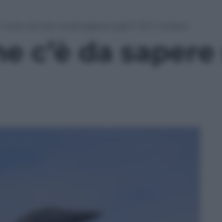
»
Tutto ciò che c’è da sapere sugli F-16 in Ucraina
he c’è da sapere 