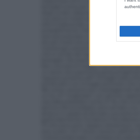
trasportare armi e sganciare i serbatoi, o
bersagli a terra per munizioni guidate 
authenti
degli ucraini dipenderà da quali munizion
ma oltre ai missili radar-homing a medio 
AIM-9 Sidewinder, può trasportare bomb
probabilmente missili europei a lungo r
aria-aria avanzato a medio raggio AIM-1
attuali missili aria-aria guidati da radar 
mantenga costantemente il radar agganci
che lo rende del tipo “spara e dimentic
bersaglio. Ma essere versatile in diversi
fare una sola al meglio. Il Su-35 discend
un aereo da superiorità aerea progettat
risposta sovietica all’F-15 Eagle statuni
similitudini con lo Eagle piuttosto che c
’80 come versione più maneggevole del
un Su-27 “migliorato” con alcune capacit
cacciabombardieri come l’F-16, che ovv
(arriva a 18 tonnellate), ed è armato c
attacco in grado di lanciare una serie di
particolarmente l’Ucraina e l’Occidente s
77 che sono armi “spara e dimentica” che 
aria ucraini. Gli F-16 più recenti, defini
motore potenziato e serbatoi di carbura