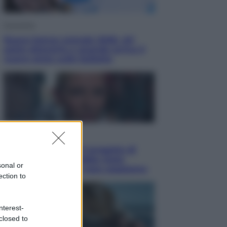
Economia
Nuovo bonus energia 2026, chi
potrà ottenerlo e quando arriva il
nuovo aiuto sulle bollette
Televisione
Squid Game USA, il progetto di
David Fincher sarebbe stato
sonal or
accantonato. Ecco cosa sappiamo
ection to
nterest-
closed to