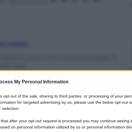
24
– Lettura: 8 minuti
nti preferite
saranno usati e che cosa accadrebbe in
erei russi
ocess My Personal Information
to opt-out of the sale, sharing to third parties, or processing of your per
formation for targeted advertising by us, please use the below opt-out s
 selection.
 that after your opt-out request is processed you may continue seeing i
ased on personal information utilized by us or personal information dis