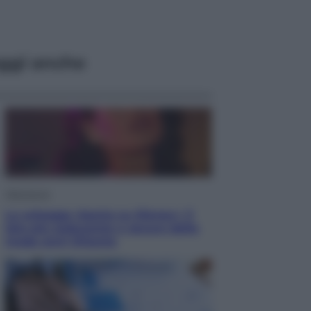
ggi anche
Televisione
Le schegge riporta su Disney+ il
lato più seducente e oscuro della
moda anni Ottanta