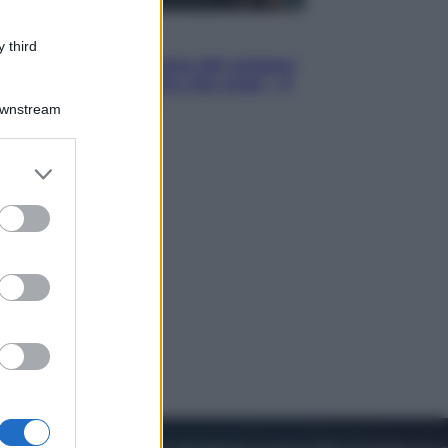
Cinema
 third
Robin Hood – Il prezzo del sangue:
Hugh Jackman, altro che eroe! – Il
video in esclusiva
Downstream
er and store
to grant or
ed purposes