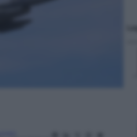
Le
cchetti