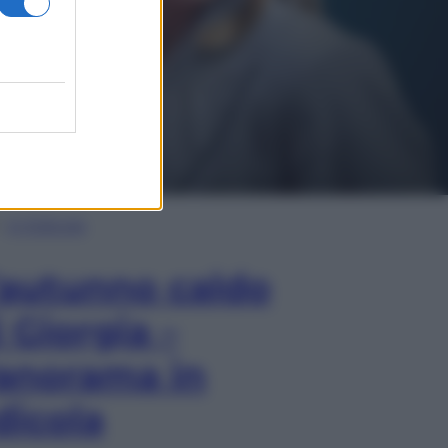
In Edicola
’autunno caldo
i Giorgia –
anorama in
dicola