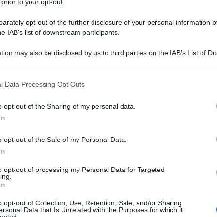
 prior to your opt-out.
rately opt-out of the further disclosure of your personal information by
he IAB’s list of downstream participants.
tion may also be disclosed by us to third parties on the IAB’s List of 
atto (anche digitale) e smartphone. Questi sono i
 that may further disclose it to other third parties.
 Stati Uniti. O almeno i primi due di sicuro, mentre
perché l’amministrazione Trump ha avviato l’iter per
 that this website/app uses one or more Google services and may gath
l Data Processing Opt Outs
ontrollo
, per chiunque si appresta a valicare in
including but not limited to your visit or usage behaviour. You may click 
tti in rubrica e degli account social
, tramite la
 to Google and its third-party tags to use your data for below specifi
rsonali.
o opt-out of the Sharing of my personal data.
ogle consent section.
In
guardo ma è ciò che il
Wall Street Journal
definisce
licata a livello globale,
anche nei confronti dei
oriamente amici
, come Francia, Germania e
Italia
,
o opt-out of the Sale of my Personal Data.
evede spostamenti senza necessità di visto. Una
In
ocratico) e Rand Paul (repubblicano), insieme ai
ake Farenthold (repubblicano) hanno deciso di
to opt-out of processing my Personal Data for Targeted
 del Quarto Emendamento: “L’innovazione non
ing.
In
ne – dicono – e rappresentare una scusa per le
o opt-out of Collection, Use, Retention, Sale, and/or Sharing
ersonal Data that Is Unrelated with the Purposes for which it
lected.