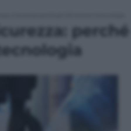
ivacy e sicurezza: perché gli USA temono la tecnologia
icurezza: perché
tecnologia