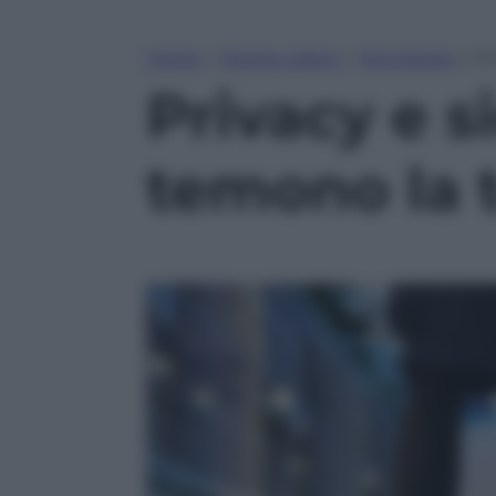
Home
»
Tempo Libero
»
Tecnologia
»
Pr
Privacy e s
temono la 