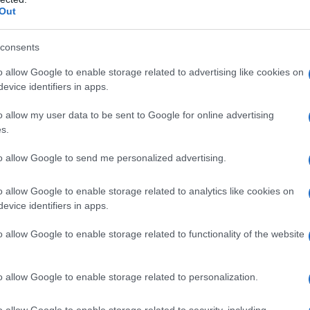
Out
mono internet e la tecnologia? La risposta non è
a del parziale fallimento del
Grande Fratello
den
e di
WikiLeaks
, Obama aveva affermato come i
consents
ti per sventare decine di attacchi, dentro e fuori
, se non fosse che qualche altro era pur sfuggito,
o allow Google to enable storage related to advertising like cookies on
ome
Boundless Informant
e
XKeyscore
. In un mondo
evice identifiers in apps.
 governo della nazione più potente al mondo ha
nale,
prelevando computer e cellulari
o allow my user data to be sent to Google for online advertising
s.
to allow Google to send me personalized advertising.
quanto successo a fine 2016
, quando in alcuni scali
obbligo) di compilare un questionario molto
o allow Google to enable storage related to analytics like cookies on
e e chiavi segrete dei profili utilizzati online. In
evice identifiers in apps.
nvasione della privacy di cittadini nazionali e
americano aveva precisato come la raccolta non
o allow Google to enable storage related to functionality of the website
sulla base di appartenenze religiose, etniche e
o precipitate.
o allow Google to enable storage related to personalization.
eaks
o allow Google to enable storage related to security, including