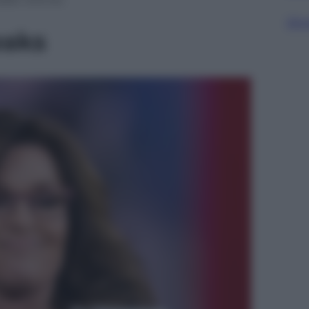
Sfog
eaks