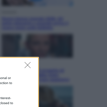
Economia
Nuovo bonus energia 2026, chi
potrà ottenerlo e quando arriva il
nuovo aiuto sulle bollette
Televisione
Squid Game USA, il progetto di
David Fincher sarebbe stato
sonal or
accantonato. Ecco cosa sappiamo
ection to
nterest-
closed to