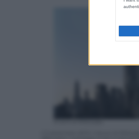
authenti
10 anni di WikiLeaks
L’11 settembre (2011). Il lavoro di WikiL
diffondere i messaggi inviati e ricevuti d