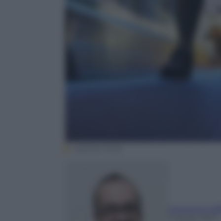
Lazurite, Flickr
Antonino Caf
5 Aprile 2017
–