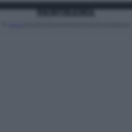
Attualità
Lifestyle
Moda
Video
Podcast
Abbonati
MENU