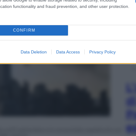
cation functionality and fraud prevention, and other user protection.
CONFIRM
Data Deletion
Data Access
Privacy Policy
L
d
P
e
eak sull’11 settembre si è concentrato soprattutto sul
alle vittime.