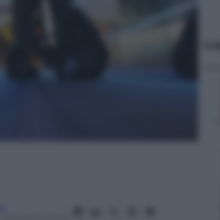
Le
fo
 Lettura: 6 minuti