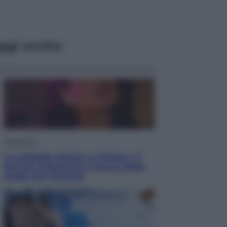
ggi anche
Televisione
Le schegge riporta su Disney+ il
lato più seducente e oscuro della
moda anni Ottanta