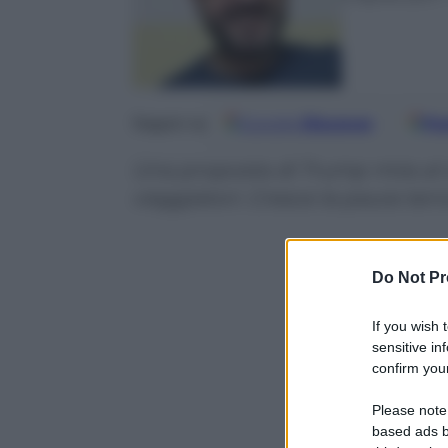
Google
Discover
Fo
Seguici su
Una proposta di Trump mira al co
viaggiatori. Cresce la paura te
Do Not Pr
If you wish 
sensitive in
confirm your
Please note
based ads b