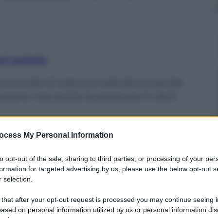
nti preferite
ntrollo di rubrica e attività social dei
rrorismo ma anche la paranoia hi-tech
ocess My Personal Information
to opt-out of the sale, sharing to third parties, or processing of your per
formation for targeted advertising by us, please use the below opt-out s
 selection.
 that after your opt-out request is processed you may continue seeing i
ased on personal information utilized by us or personal information dis