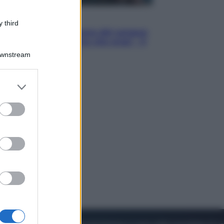
Cinema
 third
Robin Hood – Il prezzo del sangue:
Hugh Jackman, altro che eroe! – Il
video in esclusiva
Downstream
er and store
to grant or
ed purposes