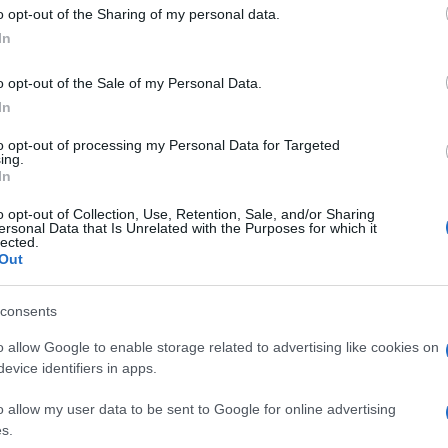
 da un rpg classico a un
multigiocatore online di
 to Google and its third-party tags to use your data for below specifi
o opt-out of the Sharing of my personal data.
ra degli appassionati è di vedere snaturato
ogle consent section.
In
trailer non fuga i dubbi, ma è un gran bel vedere.
per PC, mentre per le versioni su PlayStation 4 e
o opt-out of the Sale of my Personal Data.
In
to opt-out of processing my Personal Data for Targeted
ing.
In
o opt-out of Collection, Use, Retention, Sale, and/or Sharing
ersonal Data that Is Unrelated with the Purposes for which it
lected.
Out
consents
o allow Google to enable storage related to advertising like cookies on
evice identifiers in apps.
o allow my user data to be sent to Google for online advertising
s.