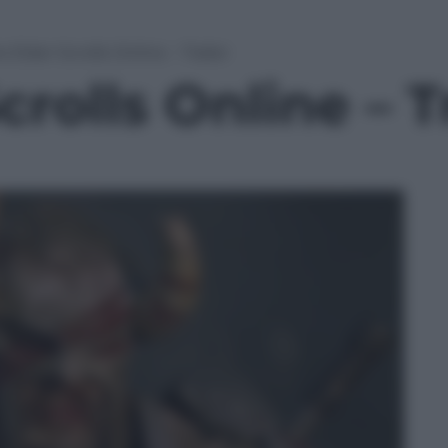
e Elder Scrolls Online – Trailer
crolls Online – T