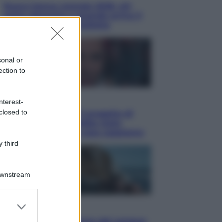
Nuovo bonus energia 2026, chi
potrà ottenerlo e quando arriva il
nuovo aiuto sulle bollette
sonal or
ection to
Televisione
nterest-
closed to
Squid Game USA, il progetto di
David Fincher sarebbe stato
accantonato. Ecco cosa sappiamo
 third
Downstream
er and store
Cinema
to grant or
Robin Hood – Il prezzo del sangue: