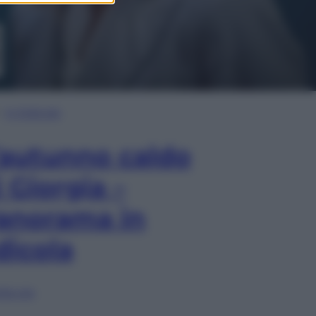
In Edicola
’autunno caldo
i Giorgia –
anorama in
dicola
lia ora