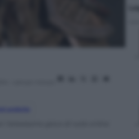
Le
014
– Lettura: 1 minuto
nti preferite
 l’attesissimo gioco di ruolo online