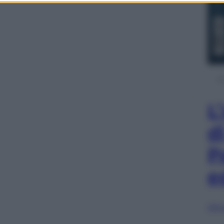
L
d
P
e
Sfog