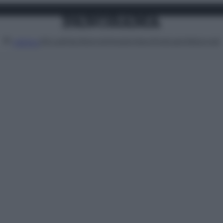
Attualità
Lifestyle
Moda
Video
Podcast
Abbonati
MENU