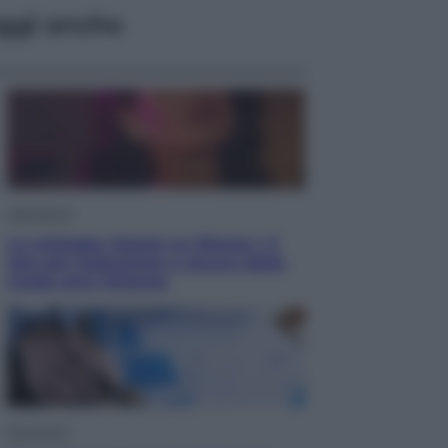
ggi anche
Televisione
Le schegge riporta su Disney+ il
lato più seducente e oscuro della
moda anni Ottanta
Economia