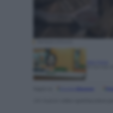
Bethesda Softworks
Aldo Fresia
30 Gennaio 2
Google
Discover
Fo
Seguici su
Un nuovo video spettacolare per