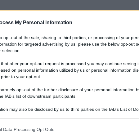
ocess My Personal Information
to opt-out of the sale, sharing to third parties, or processing of your per
formation for targeted advertising by us, please use the below opt-out s
 selection.
 that after your opt-out request is processed you may continue seeing i
ased on personal information utilized by us or personal information dis
 prior to your opt-out.
rately opt-out of the further disclosure of your personal information by
he IAB’s list of downstream participants.
sembra una contraddizione in termini, ed
ne
ci regala una sorta di cortometraggio. Poche le
tion may also be disclosed by us to third parties on the IAB’s List of 
ioco, perché
The Arrival
non mostra il gameplay,
 that may further disclose it to other third parties.
mba.
 that this website/app uses one or more Google services and may gath
 ha annunciato l’intenzione di realizzare un
l Data Processing Opt Outs
including but not limited to your visit or usage behaviour. You may click 
he Elder Scrolls
, più di un fan ha avuto un tonfo al