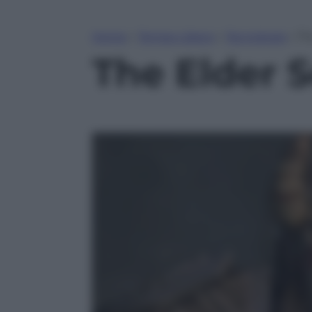
Home
»
Tempo Libero
»
Tecnologia
»
Th
The Elder S