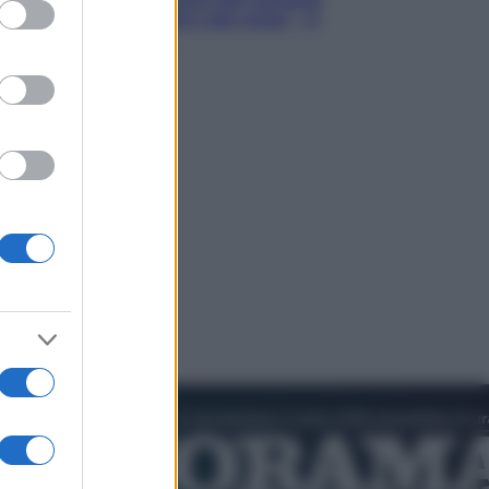
ed purposes
Hugh Jackman, altro che eroe! – Il
video in esclusiva