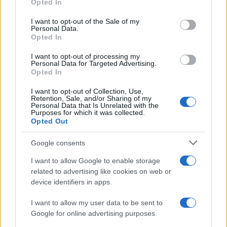
Opted In
Please note that this website/app uses one or more Google
services and may gather and store information including but
I want to opt-out of the Sale of my
Personal Data.
not limited to your visit or usage behaviour. You may click to
Opted In
grant or deny consent to Google and its third-party tags to
use your data for below specified purposes in below Google
I want to opt-out of processing my
consent section.
Personal Data for Targeted Advertising.
Opted In
I want to opt-out of Collection, Use,
Retention, Sale, and/or Sharing of my
Personal Data that Is Unrelated with the
Purposes for which it was collected.
Opted Out
Google consents
I want to allow Google to enable storage
related to advertising like cookies on web or
device identifiers in apps.
I want to allow my user data to be sent to
Google for online advertising purposes.