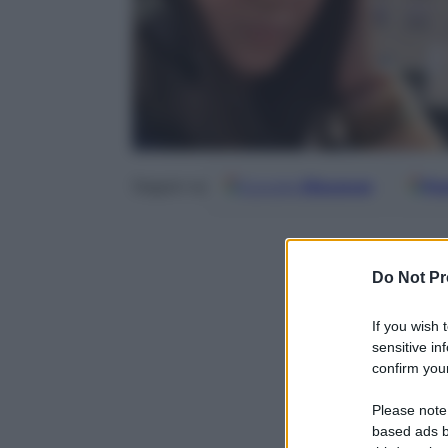
Google
Discover
Fo
Seguici su
Do Not Pr
If you wish 
sensitive in
confirm your
Please note
based ads b