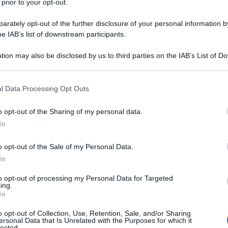
 prior to your opt-out.
rately opt-out of the further disclosure of your personal information by
he IAB’s list of downstream participants.
tion may also be disclosed by us to third parties on the IAB’s List of 
 rumoroso. Le chat vocali del vicino in metro, il
 that may further disclose it to other third parties.
llatore del bar alle otto di mattina. E poi c’è Apple,
i di silenzio in mezzo al caos. Promessa
 that this website/app uses one or more Google services and may gath
l Data Processing Opt Outs
le nuove
AirPods 4
, alle raffinate
AirPods Pro (2ª
including but not limited to your visit or usage behaviour. You may click 
lle sempre iconiche
AirPods Max
.
 to Google and its third-party tags to use your data for below specifi
o opt-out of the Sharing of my personal data.
ogle consent section.
 tre: le ho testate in aeroporto, in volo, mentre
In
mentario su Seoul e mentre cercavo di ignorare il
a verità è che sì, Apple è riuscita a perfezionare la
o opt-out of the Sale of my Personal Data.
e quasi una filosofia. Diversa in ogni modello, ma
In
nte efficace.
to opt-out of processing my Personal Data for Targeted
ntelligenti, pronte a tutto
ing.
In
o opt-out of Collection, Use, Retention, Sale, and/or Sharing
ersonal Data that Is Unrelated with the Purposes for which it
lected.