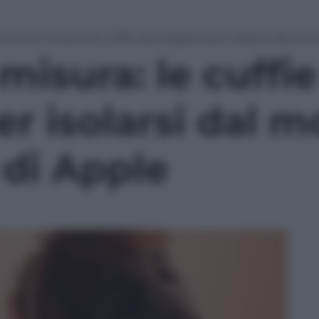
lenzio su misura: le cuffie da scegliere per isolarsi dal mon
 misura: le cuffi
er isolarsi dal m
 di Apple