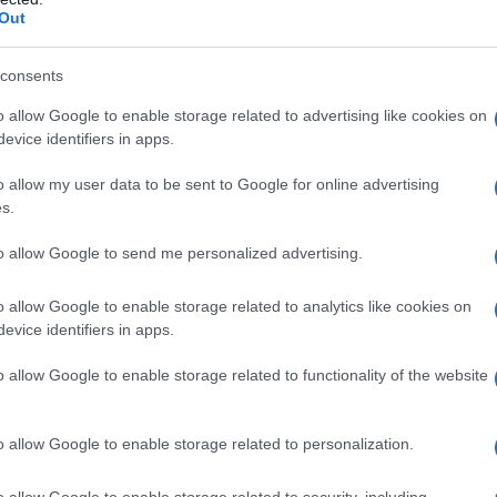
Out
consents
o allow Google to enable storage related to advertising like cookies on
evice identifiers in apps.
o allow my user data to be sent to Google for online advertising
s.
to allow Google to send me personalized advertising.
o allow Google to enable storage related to analytics like cookies on
r sparire nell’orecchio ma farsi sentire solo
evice identifiers in apps.
alibra in tempo reale il suono in base all’ambiente, è
 senza creare quel vuoto artificiale che altre cuffie
 su un equilibrio delicato, quasi trasparente, tra
o allow Google to enable storage related to functionality of the website
’autonomia si mantiene intorno alle sei ore e la
o allow Google to enable storage related to personalization.
 passa da un device all’altro con una naturalezza
 se ti chiamano mentre sei su Spotify, il suono si
e. Più che un accessorio tech, sembrano un gesto.
o allow Google to enable storage related to security, including