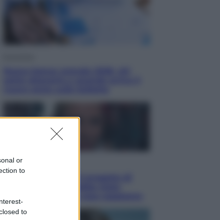
Economia
Nuovo bonus energia 2026, chi
potrà ottenerlo e quando arriva il
nuovo aiuto sulle bollette
sonal or
Televisione
ection to
Squid Game USA, il progetto di
David Fincher sarebbe stato
accantonato. Ecco cosa sappiamo
nterest-
closed to