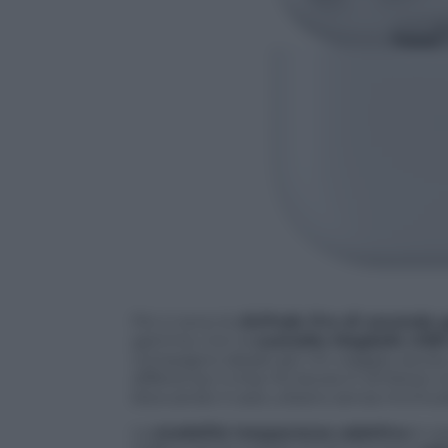
Poi ci sono le
AirPods Pro di seconda 
gamma. Con la
custodia MagSafe USB
compagno ideale per chi viaggia, lavora,
differenza: il chip H2 lavora in simbiosi 
bloccando il caos urbano senza rinchiude
La
modalità trasparenza adattiva
è co