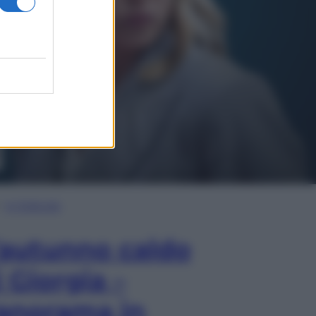
In Edicola
’autunno caldo
i Giorgia –
anorama in