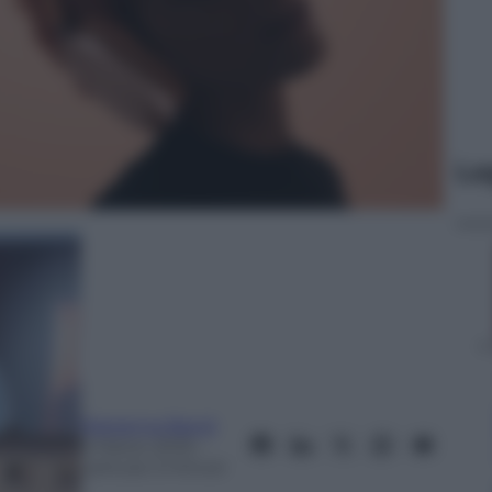
Le
Marianna Baroli
5 Marzo 2025
–
Lettura: 3 minuti