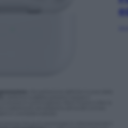
e
Sfog
generazione
, che potremmo definire il cuore della
‑C
, resistono a sabbia, polvere e acqua: il
 si muove in continuazione. Ma è il suono a fare la
con il sistema di cancellazione attiva del rumore,
rti in una bolla ovattata.
sì precisa che puoi camminare in città sentendo il