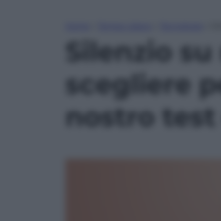
Home
»
Tempo Libero
»
Tecnologia
»
Si
Silenzio su
scegliere p
nostro test