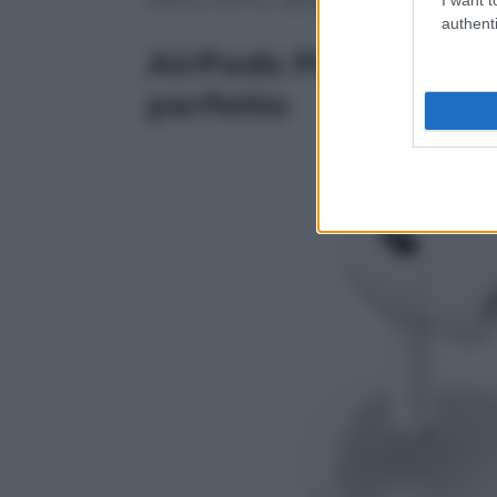
authenti
AirPods Pro (2ª gene
perfetto