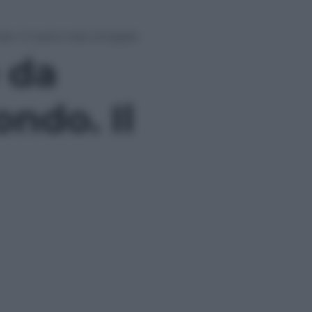
do. Il nostro test di Apple
e da
ondo. Il