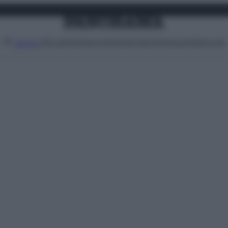
Attualità
Lifestyle
Moda
Video
Podcast
Abbonati
MENU