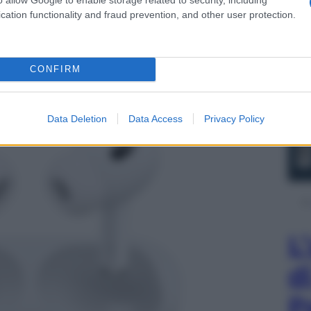
cation functionality and fraud prevention, and other user protection.
razione): l’equilibrio
CONFIRM
Data Deletion
Data Access
Privacy Policy
L
d
P