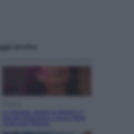
ggi anche
Televisione
Le schegge riporta su Disney+ il
lato più seducente e oscuro della
moda anni Ottanta