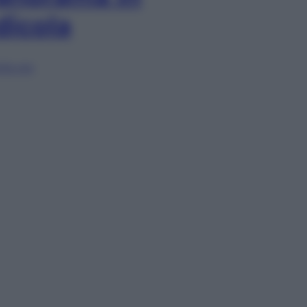
dicola
lia ora