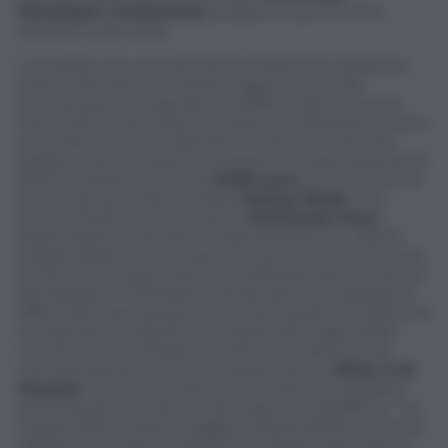
Developer Conference
andata in scena a fine
ottobre a San Josè.
Il modello che arriverà sotto le festività natalizie è
stato rinforzato con sezioni aggiuntive sulla
cerniera per scongiurare i problemi allo schermo
riscontrati in principio ma resta un dispositivo tanto
innovativo quanto delicato. Il costo sul mercato
italiano, dove arriverà la versione 4G posticipando al
2020 la versione 5G, è di
2.050 euro
, con inclusi nel
prezzo gli auricolari wireless
Galaxy Buds
, una
cover protettiva con in più la
Samsung Care+
,
l’assicurazione lanciata in partnership con Allianz
Global Assistance Europe che per un anno (al costo
di 130 euro) copre i danni accidentali (tipo la rottura
del display o l’infiltrazioni di liquidi), con riparazioni
effettuate solo presso centri autorizzati e l’utilizzo di
componenti originali. Un prezzo alto, figlio delle
numerose tecnologie a bordo di un device che
concettualmente non ha eguali oltre al
Mate X di
Huawei
, che ha riscosso un successo immediato
provocando una domanda superiore all’offerta. “
La
nostra sfida è avere maggiori disponibilità nel corso
dell’anno prossimo, perché in questo caso stiamo