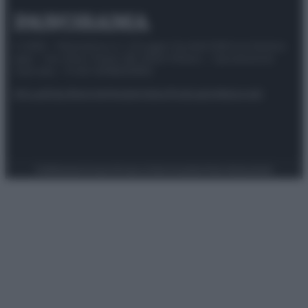
© 2025 – Panorama s.r.l. (Gruppo Società Editrice Italiana
spa) – Via Vittor Pisani 28, 20124 Milano – riproduzione
riservata – P.IVA 10518230965
Attualità
Lifestyle
Moda
Video
Podcast
Abbonati
Preferenze Privacy
Privacy Policy
Cookie Policy
Note legali