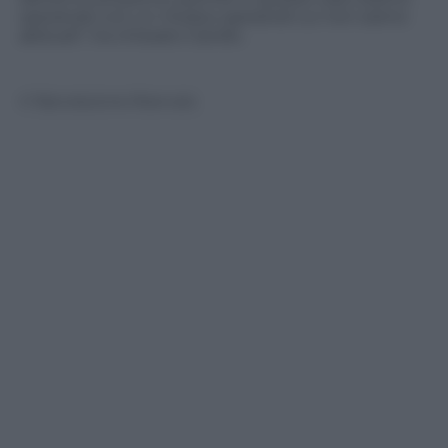
operando con un modus operandi cui non siamo
abituati
”, ha chiosato Carollo.
© Riproduzione Riservata