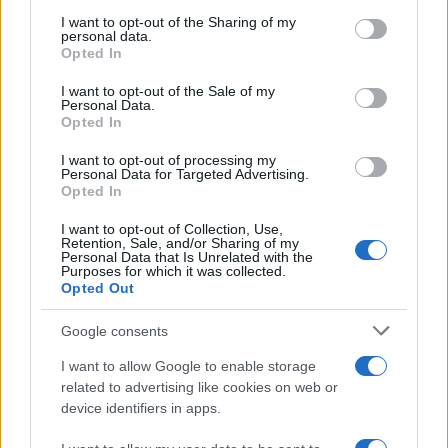
on the IAB’s List of Downstream Participants that may further
I want to opt-out of the Sharing of my
disclose it to other third parties.
personal data.
Opted In
Please note that this website/app uses one or more Google
services and may gather and store information including but
I want to opt-out of the Sale of my
Personal Data.
not limited to your visit or usage behaviour. You may click to
Opted In
grant or deny consent to Google and its third-party tags to
use your data for below specified purposes in below Google
I want to opt-out of processing my
consent section.
Personal Data for Targeted Advertising.
Opted In
I want to opt-out of Collection, Use,
Retention, Sale, and/or Sharing of my
Personal Data that Is Unrelated with the
Purposes for which it was collected.
Opted Out
Google consents
I want to allow Google to enable storage
related to advertising like cookies on web or
device identifiers in apps.