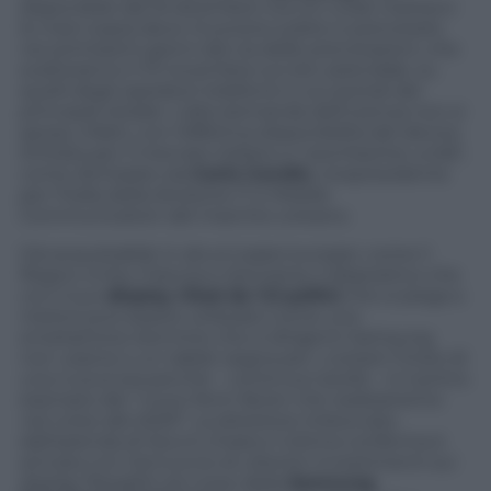
disponibile dal 16 dicembre ma chi vuole metterci
le mani sopra deve muoversi subito e prenotarlo
nei primissimi giorni dal via delle prenotazioni, che
scatteranno il 13 novembre sul sito aziendale, su
quelli degli operatori telefonici e sui portali dei
principali retailer. L’alta domanda dell’utenza non si
sposa, infatti, con l’effettiva disponibilità del device
limitata per il mercato italiano a “
pochissime unità
”,
come dichiarato da
Carlo Carollo
, vicepresidente
per l’Italia della divisione IT e Mobile
Communication del marchio coreano.
Già acquistabile in alcuni paesi europei, come il
Regno Unito, Francia e Germania, il dispositivo che
con il suo
display Oled da 7,3 pollici
che si piega a
metà è può essere utilizzato come uno
smartphone (termine che si dirigenti Samsung
non usano) o un tablet segna per i coreani l’inizio di
una nuova era perché – continua Carollo – è il primo
esempio dei “
nuovi form factor che realizzeremo
nel corso del 2020
”. La direzione imboccata
dall’azienda di Seul è chiara e l’ultima conferma è
arrivata con l’annuncio di ulteriori investimenti sui
display flessibili nel corso della
Samsung