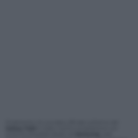
Finalmente c’è una data ufficiale sull’arrivo del
Galaxy Fold
in Italia. Il primo smartphone con
schermo flessibile ideato da
Samsung
sarà