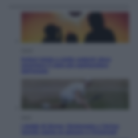
Viaggi
Eclissi totale e stelle cadenti: dove
ammirare il cielo più spettacolare
dell’estate
Sport
I dubbi di Sinner, fisioterapia a Torino:
Jannik valuta se giocare a Cincinnati