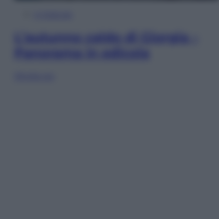
In Edicola
L’autunno caldo di Giorgia –
Panorama in edicola
Sfoglia ora