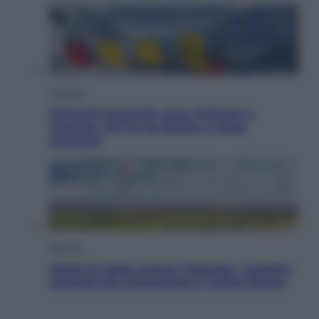
Cronaca
Dolomiti Superski, ecco rimborsi e
voucher: chi ne ha diritto e come
chiederli
Energia
Aiuto! In Italia manca l’energia. I quattro
ostacoli che minacciano il nostro futuro