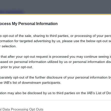
nti preferite
no l’uscita della nuova console Sony, da
ocess My Personal Information
III, da Destiny a Infamous: Second Son
to opt-out of the sale, sharing to third parties, or processing of your per
formation for targeted advertising by us, please use the below opt-out s
 selection.
 that after your opt-out request is processed you may continue seeing i
ased on personal information utilized by us or personal information dis
 prior to your opt-out.
rately opt-out of the further disclosure of your personal information by
he IAB’s list of downstream participants.
tion may also be disclosed by us to third parties on the IAB’s List of 
 that may further disclose it to other third parties.
 that this website/app uses one or more Google services and may gath
l Data Processing Opt Outs