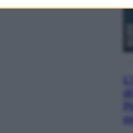
L
d
P
e