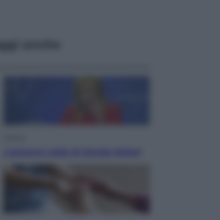
ggi anche
Politica
L’autunno caldo di Giorgia Meloni