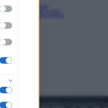
to grant or
ed purposes
Sea-Doo: dalla velocità
all’esplorazione, così le moto
d’acqua stanno rivoluzionando
l’outdoor