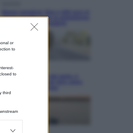
Economia
Bonus caregiver, fino a 400 euro al
mese: quando parte la piattaforma
INPS e chi può richiederlo
sonal or
ection to
Viaggi
nterest-
closed to
Giornata mondiale del gatto, è
boom di vacanze con loro: come
viaggiare senza stress
 third
Downstream
er and store
Lifestyle