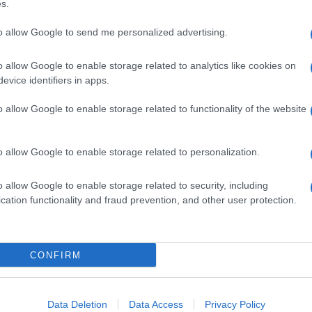
ep Down
(titolo di lavorazione), una sorta di
s.
ore grafico Panta Rhei.
to allow Google to send me personalized advertising.
“minori”:
The Witness
, un mix di puzzle ed
w, autore dello splendido
Braid
; e
Knack
, un
o allow Google to enable storage related to analytics like cookies on
una firma prestigiosa, quella di Mark Cerny.
evice identifiers in apps.
asto: informazioni più ricche sui primi titoli per
prossimi mesi. Nel frattempo, potete ammirare
o allow Google to enable storage related to functionality of the website
o allow Google to enable storage related to personalization.
o allow Google to enable storage related to security, including
cation functionality and fraud prevention, and other user protection.
CONFIRM
Data Deletion
Data Access
Privacy Policy