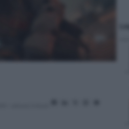
Le
013
– Lettura: 2 minuti