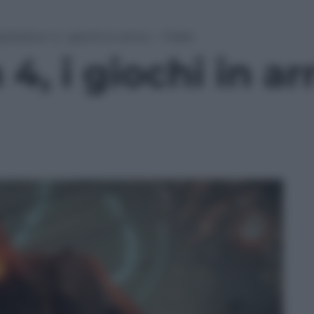
yStation 4, i giochi in arrivo – Trailer
4, i giochi in ar