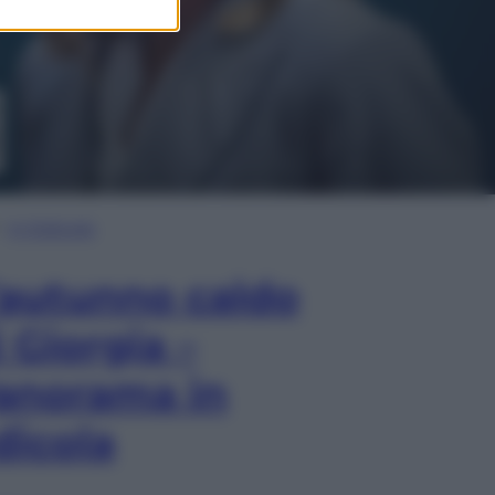
In Edicola
’autunno caldo
i Giorgia –
anorama in
dicola