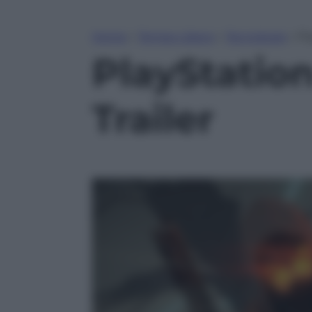
Home
»
Tempo Libero
»
Tecnologia
»
Pla
PlayStation 
Trailer