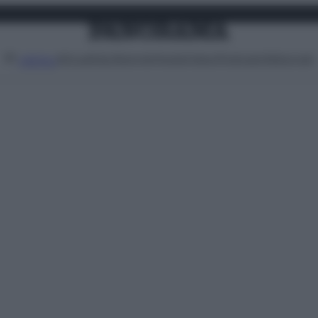
Attualità
Lifestyle
Moda
Video
Podcast
Abbonati
MENU