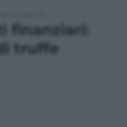
ttima di truffe online
i finanziari:
i truffe