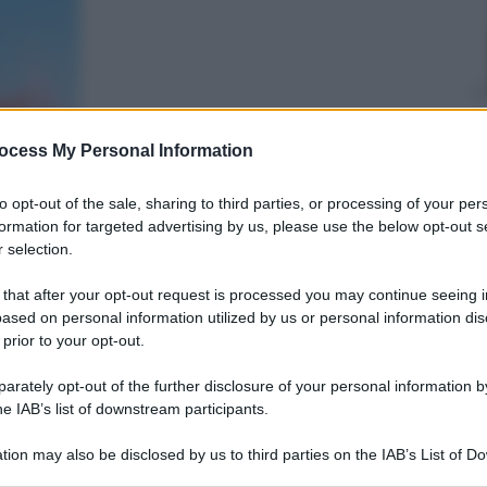
ocess My Personal Information
Cristina Colli
to opt-out of the sale, sharing to third parties, or processing of your per
17 Ottobre 2025
–
formation for targeted advertising by us, please use the below opt-out s
Lettura: 3 minuti
 selection.
 that after your opt-out request is processed you may continue seeing i
ased on personal information utilized by us or personal information dis
 prior to your opt-out.
rately opt-out of the further disclosure of your personal information by
he IAB’s list of downstream participants.
tion may also be disclosed by us to third parties on the IAB’s List of 
nti preferite
 that may further disclose it to other third parties.