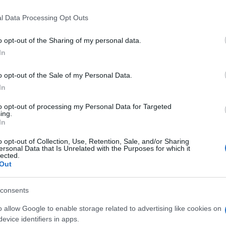
 that this website/app uses one or more Google services and may gath
nternet mostra gravi lacune economiche.
l Data Processing Opt Outs
including but not limited to your visit or usage behaviour. You may click 
 più a rischio. Il 38% dei giovani italiani
 to Google and its third-party tags to use your data for below specifi
o opt-out of the Sharing of my personal data.
ogle consent section.
iri digitali come phishing e vishing. Per
In
anziaria
o opt-out of the Sale of my Personal Data.
In
to opt-out of processing my Personal Data for Targeted
ing.
In
o opt-out of Collection, Use, Retention, Sale, and/or Sharing
ersonal Data that Is Unrelated with the Purposes for which it
lected.
Out
consents
o allow Google to enable storage related to advertising like cookies on
evice identifiers in apps.