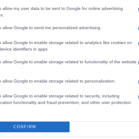
o allow my user data to be sent to Google for online advertising
 nemmeno per i nativi digitali. Anzi. Quasi la metà
s.
l è già stato raggirato. Secondo i dati
aria, realizzato da Skuola.net in collaborazione con
to allow Google to send me personalized advertising.
Credit,
tra i giovani italiani tra i 14 e i 29 anni, il
ishing o altri mezzi che fingono messaggi da
o allow Google to enable storage related to analytics like cookies on
digitali per rubare dati personali e credenziali
iovani è analfabeta finanziario, non ha
evice identifiers in apps.
stioni economiche.
o allow Google to enable storage related to functionality of the website
lnerabili alle truffe online
o allow Google to enable storage related to personalization.
mia
o allow Google to enable storage related to security, including
i traduce automaticamente in consapevolezza
cation functionality and fraud prevention, and other user protection.
e la metà degli intervistati ha dimostrato scarse
 il 52% ha risposto correttamente ad almeno tre
nflazione, tassi di interesse, investimenti e
chera l’illusione che saper usare un’app non
CONFIRM
 difendersi dai rischi finanziari della rete.