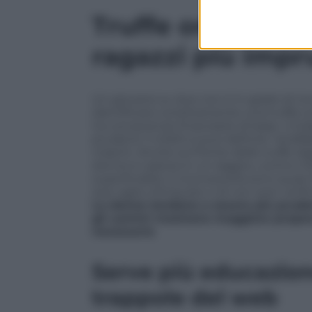
Truffe online: ra
ragazzi più impr
Un giovane su due non è in grado di rico
identificare correttamente una truffa 
ha conoscenze finanziarie di base. L’in
prudenti: il 43,6% si può definire “analfa
maschi. Anche sul fronte delle truffe digit
donne è caduta in un raggiro, contro il 6
superficialità. A riconoscerla sono qua
aver agito d’impulso o di non aver verific
Le donne tendono a essere più pruden
gli uomini mostrano maggiore propens
necessaria
Serve più educazione
trappole del web