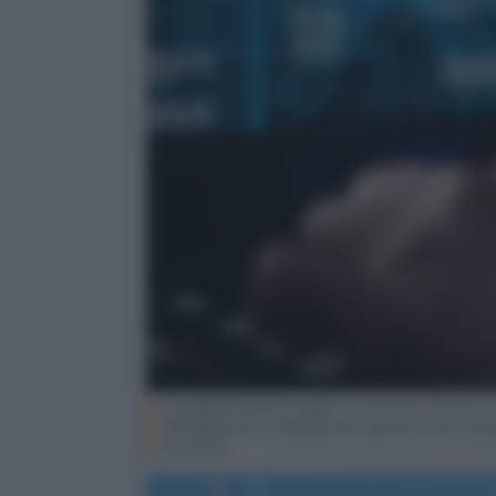
Cropped hands image in criminal anonymou
database for codding encryption scam prog
Surmise.