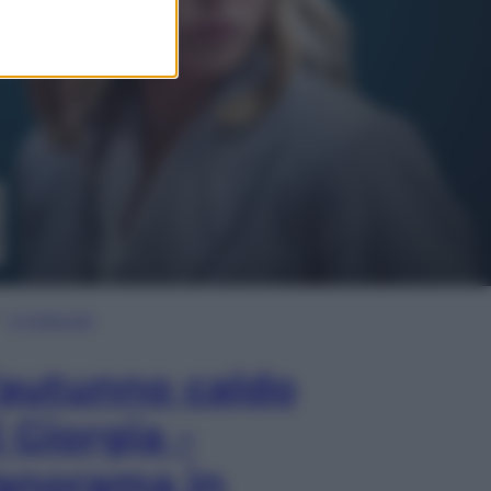
In Edicola
’autunno caldo
i Giorgia –
anorama in