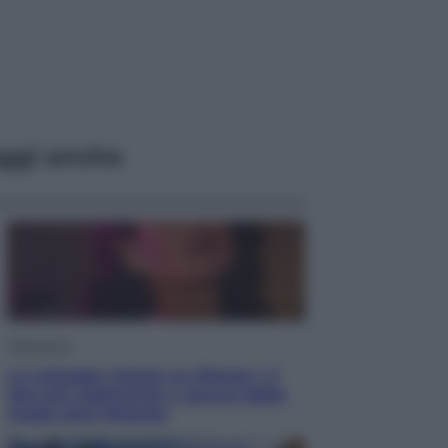
ggi anche
Televisione
Le schegge riporta su Disney+ il
lato più seducente e oscuro della
moda anni Ottanta