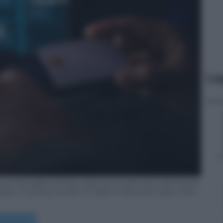
Le
s male approaching credit card of personal information
ram in privacy system at night at blue neon light room.