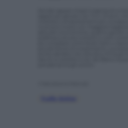
Dai dati appare chiara l’urgenza di un’e
ragazzi più giovani, tra i 14 e i 21 anni
mostrano comportamenti più consapevoli 
muovono invece con maggiore leggerezza
abitudini economiche, quattro giovani s
preferisce ancora contanti e conti corren
più complessi come fondi, titoli o cript
piccole forme di investimento. La scar
anche dal fatto che oltre 8 su 10 tra g
rata di un prestito e tra i 26-29enni la p
prevalenza tra gli uomini.
© Riproduzione Riservata
Truffe Online