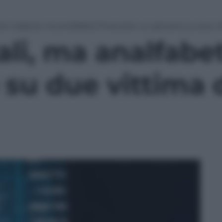
tivi digitali, ma analfabeti finanziari: un giovane su due vi
ali, ma analfabet
su due vittima d