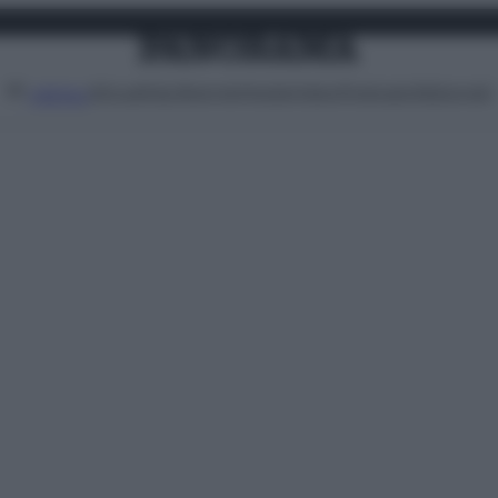
Attualità
Lifestyle
Moda
Video
Podcast
Abbonati
MENU