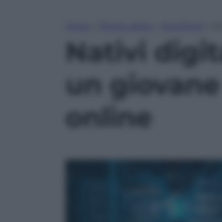
Home
»
Tempo Libero
»
Tecnologia
»
Na
Nativi digit
un giovane 
online