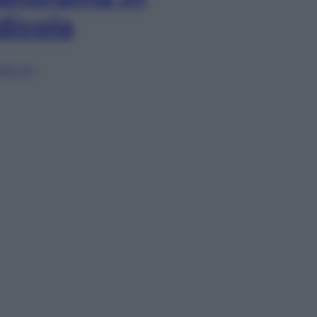
dicola
lia ora