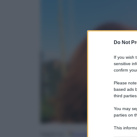
Do Not Pr
If you wish 
sensitive in
confirm your
Please note
based ads b
third parties
You may sepa
parties on t
This informa
Google
Discover
Fo
Participants
Seguici su