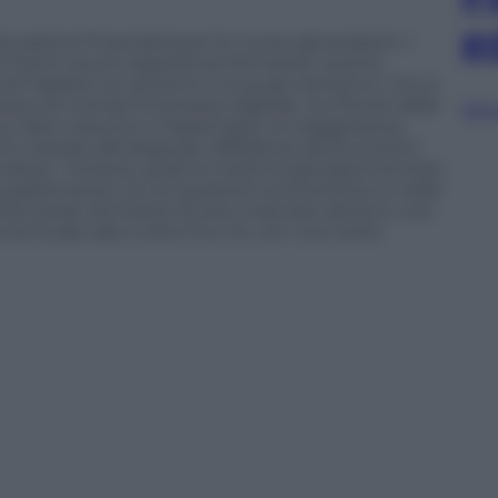
e
ducazione finanziaria per le nuove generazioni. I
, che hanno avuto esperienze formative recenti,
rispetto ai ventenni e ai quasi trentenni, che si
 nel mondo finanziario digitale. Sul fronte delle
Sfog
u dieci riescono a risparmiare, la maggioranza
ti, stando alla larga per diffidenza da strumenti
ovalute. Tuttavia, quasi la metà ha già sperimentato
sa padronanza con le questioni economiche si vede
li intervistati ammette di aver mancato almeno una
ercentuale sale a oltre 9 su 10, con una netta